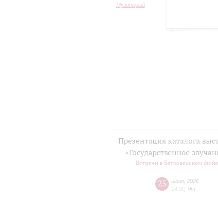
Музиторий
Презентация каталога выс
«Государственное звучан
Встречи в Бетховенском фой
25
июня
,
2026
14:00
,
Чт