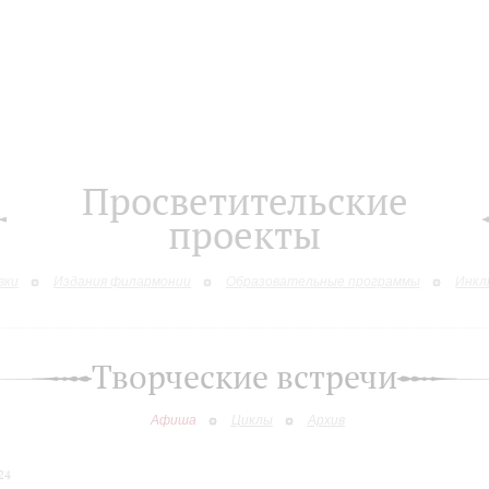
Просветительские
проекты
вки
Издания филармонии
Образовательные программы
Инкл
Творческие встречи
Афиша
Циклы
Архив
24