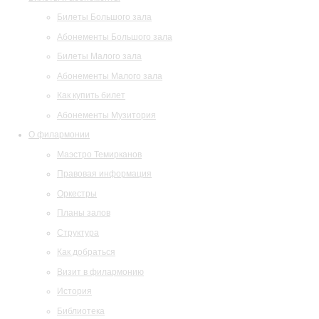
Билеты Большого зала
Абонементы Большого зала
Билеты Малого зала
Абонементы Малого зала
Как купить билет
Абонементы Музитория
О филармонии
Маэстро Темирканов
Правовая информация
Оркестры
Планы залов
Структура
Как добраться
Визит в филармонию
История
Библиотека