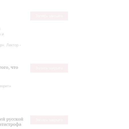
Запись закрыта
к
 и
р». Лектор -
того, что
Запись закрыта
оворит»
ей русской
Запись закрыта
катастрофа