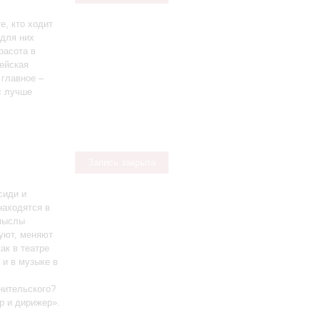
е, кто ходит
 для них
расота в
пейская
 главное –
с лучше
Запись закрыта
сиди и
находятся в
смыслы
уют, меняют
ак в театре
 и в музыке в
нительского?
р и дирижер».