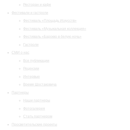
Ресторан и кафе
Фестивали и гастроли
Фестиваль «Площадь Искусств»
Фестиваль «Музыкальная коллекция»
Фестиваль «Барокко в белую ночь»
Гастроли
СМИ о нас
Все публикации
Рецензии
Интервью
Время Шостаковича
Партнеры
Наши партнеры
Фотогалерея
Стать партнером
Просветительские проекты