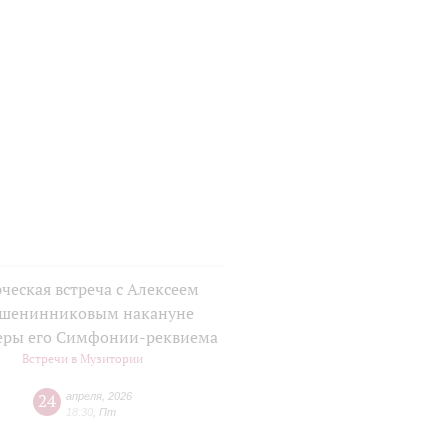
ческая встреча с Алексеем
шенинниковым накануне
еры его Симфонии-реквиема
Встречи в Музитории
24
апреля
,
2026
18:30
,
Пт