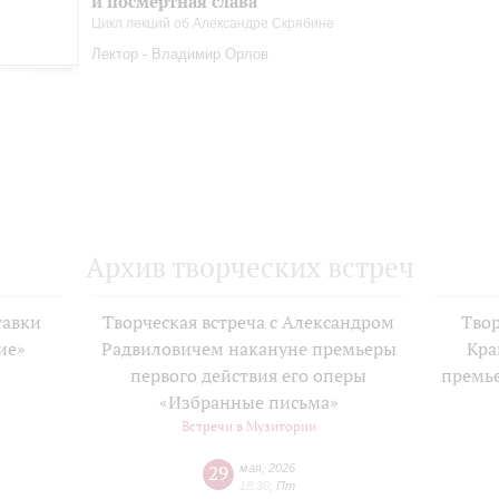
и посмертная слава
Цикл лекций об Александре Скрябине
Лектор - Владимир Орлов
Архив творческих встреч
тавки
Творческая встреча с Александром
Твор
ие»
Радвиловичем накануне премьеры
Кра
е
первого действия его оперы
премь
«Избранные письма»
Встречи в Музитории
29
мая
,
2026
18:30
,
Пт