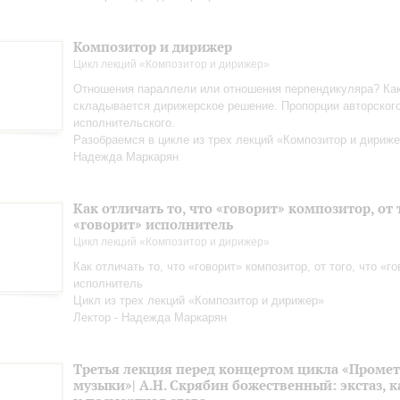
Композитор и дирижер
Цикл лекций «Композитор и дирижер»
Отношения параллели или отношения перпендикуляра? Ка
складывается дирижерское решение. Пропорции авторского
исполнительского.
Разобраемся в цикле из трех лекций «Композитор и дириже
Надежда Маркарян
Как отличать то, что «говорит» композитор, от 
«говорит» исполнитель
Цикл лекций «Композитор и дирижер»
Как отличать то, что «говорит» композитор, от того, что «г
исполнитель
Цикл из трех лекций «Композитор и дирижер»
Лектор - Надежда Маркарян
Третья лекция перед концертом цикла «Промет
музыки»| А.Н. Скрябин божественный: экстаз, 