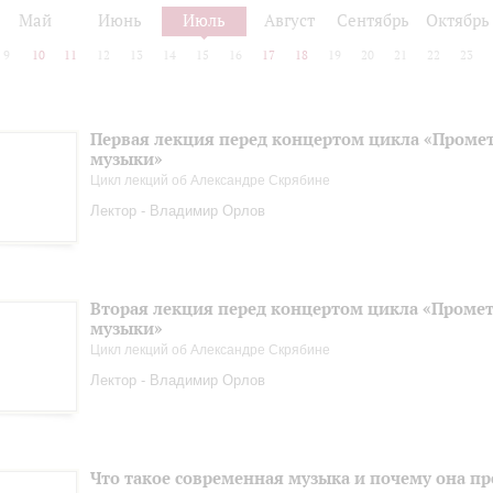
Май
Июнь
Июль
Август
Сентябрь
Октябрь
9
10
11
12
13
14
15
16
17
18
19
20
21
22
23
Первая лекция перед концертом цикла «Промет
музыки»
Цикл лекций об Александре Скрябине
Лектор - Владимир Орлов
Вторая лекция перед концертом цикла «Промет
музыки»
Цикл лекций об Александре Скрябине
Лектор - Владимир Орлов
Что такое современная музыка и почему она пр