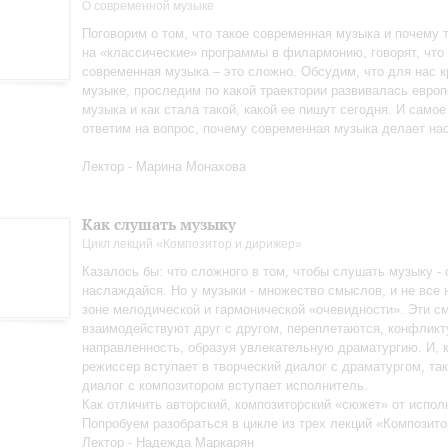
О современной музыке
Поговорим о том, что такое современная музыка и почему т
на «классические» программы в филармонию, говорят, что
современная музыка – это сложно. Обсудим, что для нас к
музыке, проследим по какой траектории развивалась евро
музыка и как стала такой, какой ее пишут сегодня. И самое
ответим на вопрос, почему современная музыка делает на
Лектор - Марина Монахова
Как слушать музыку
Цикл лекций «Композитор и дирижер»
Казалось бы: что сложного в том, чтобы слушать музыку - 
наслаждайся. Но у музыки - множество смыслов, и не все 
зоне мелодической и гармонической «очевидности». Эти 
взаимодействуют друг с другом, переплетаются, конфликт
направленность, образуя увлекательную драматургию. И, к
режиссер вступает в творческий диалог с драматургом, так
диалог с композитором вступает исполнитель.
Как отличить авторский, композиторский «сюжет» от испол
Попробуем разобраться в цикле из трех лекций «Композито
Лектор - Надежда Маркарян