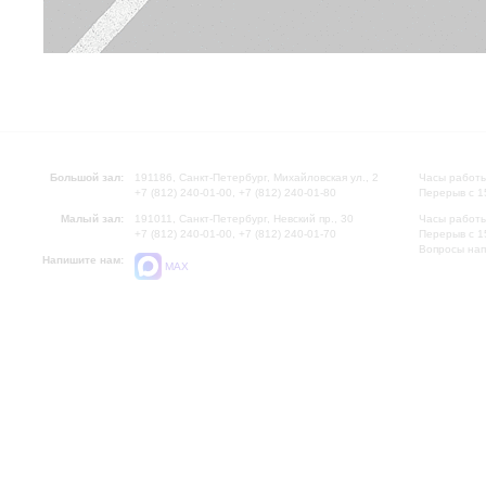
Большой зал:
191186, Санкт-Петербург, Михайловская ул., 2
Часы работы
+7 (812) 240-01-00, +7 (812) 240-01-80
Перерыв с 1
Малый зал:
191011, Санкт-Петербург, Невский пр., 30
Часы работы
+7 (812) 240-01-00, +7 (812) 240-01-70
Перерыв с 1
Вопросы на
Напишите нам:
MAX