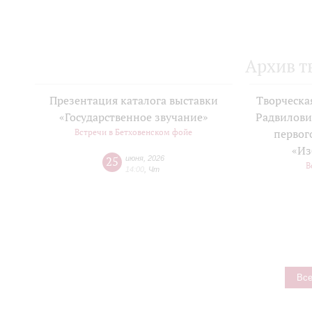
Архив т
Презентация каталога выставки
Творческа
«Государственное звучание»
Радвилови
Встречи в Бетховенском фойе
первог
«Из
25
июня
,
2026
В
14:00
,
Чт
Все