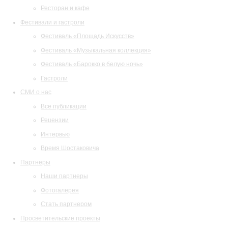
Ресторан и кафе
Фестивали и гастроли
Фестиваль «Площадь Искусств»
Фестиваль «Музыкальная коллекция»
Фестиваль «Барокко в белую ночь»
Гастроли
СМИ о нас
Все публикации
Рецензии
Интервью
Время Шостаковича
Партнеры
Наши партнеры
Фотогалерея
Стать партнером
Просветительские проекты