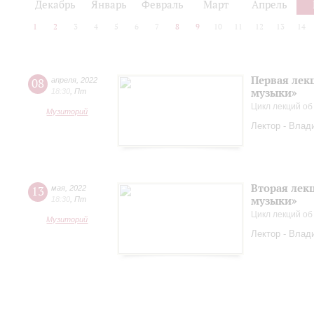
Декабрь
Январь
Февраль
Март
Апрель
1
2
3
4
5
6
7
8
9
10
11
12
13
14
Первая лек
08
апреля
,
2022
музыки»
18:30
,
Пт
Цикл лекций об
Музиторий
Лектор - Влад
Вторая лек
13
мая
,
2022
музыки»
18:30
,
Пт
Цикл лекций об
Музиторий
Лектор - Влад