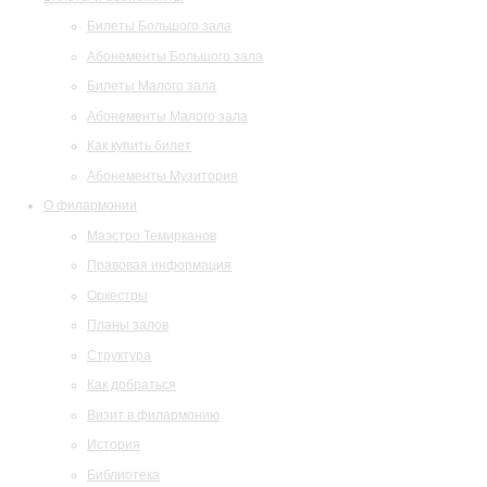
Билеты Большого зала
Абонементы Большого зала
Билеты Малого зала
Абонементы Малого зала
Как купить билет
Абонементы Музитория
О филармонии
Маэстро Темирканов
Правовая информация
Оркестры
Планы залов
Структура
Как добраться
Визит в филармонию
История
Библиотека