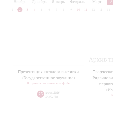
Ноябрь
Декабрь
Январь
Февраль
Март
А
1
2
3
4
5
6
7
8
9
10
11
12
13
14
Архив т
Презентация каталога выставки
Творческа
«Государственное звучание»
Радвилови
Встречи в Бетховенском фойе
первог
«Из
25
июня
,
2026
В
14:00
,
Чт