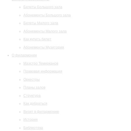
Билеты Большого зала
Абонементы Большого зала
Билеты Малого зала
Абонементы Малого зала
Как купить билет
Абонементы Музитория
О филармонии
Маэстро Темирканов
Правовая информация
Оркестры
Планы залов
Структура
Как добраться
Визит в филармонию
История
Библиотека