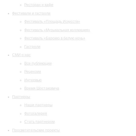
Ресторан и кафе
Фестивали и гастроли
Фестиваль «Площадь Искусств»
Фестиваль «Музыкальная коллекция»
Фестиваль «Барокко в белую ночь»
Гастроли
СМИ о нас
Все публикации
Рецензии
Интервью
Время Шостаковича
Партнеры
Наши партнеры
Фотогалерея
Стать партнером
Просветительские проекты