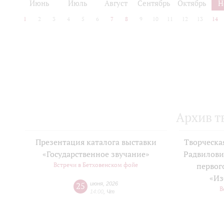
Июнь
Июль
Август
Сентябрь
Октябрь
Н
1
2
3
4
5
6
7
8
9
10
11
12
13
14
Архив т
Презентация каталога выставки
Творческа
«Государственное звучание»
Радвилови
Встречи в Бетховенском фойе
первог
«Из
25
июня
,
2026
В
14:00
,
Чт