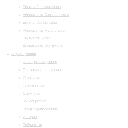
Билеты Большого зала
Абонементы Большого зала
Билеты Малого зала
Абонементы Малого зала
Как купить билет
Абонементы Музитория
О филармонии
Маэстро Темирканов
Правовая информация
Оркестры
Планы залов
Структура
Как добраться
Визит в филармонию
История
Библиотека