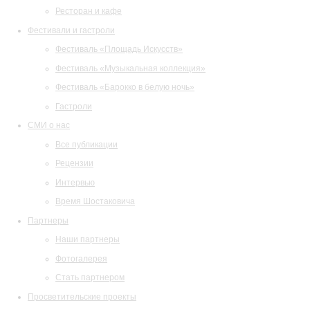
Ресторан и кафе
Фестивали и гастроли
Фестиваль «Площадь Искусств»
Фестиваль «Музыкальная коллекция»
Фестиваль «Барокко в белую ночь»
Гастроли
СМИ о нас
Все публикации
Рецензии
Интервью
Время Шостаковича
Партнеры
Наши партнеры
Фотогалерея
Стать партнером
Просветительские проекты