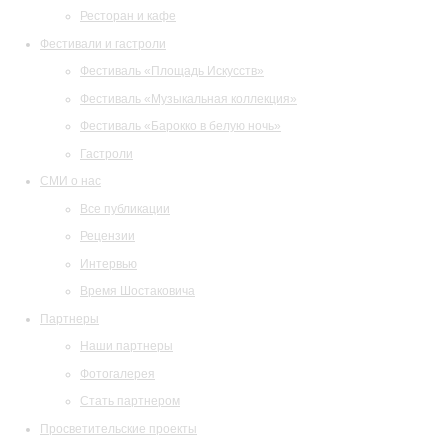
Ресторан и кафе
Фестивали и гастроли
Фестиваль «Площадь Искусств»
Фестиваль «Музыкальная коллекция»
Фестиваль «Барокко в белую ночь»
Гастроли
СМИ о нас
Все публикации
Рецензии
Интервью
Время Шостаковича
Партнеры
Наши партнеры
Фотогалерея
Стать партнером
Просветительские проекты