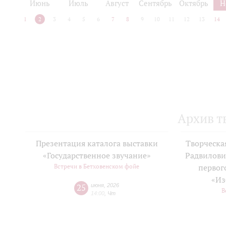
Июнь
Июль
Август
Сентябрь
Октябрь
Н
1
2
3
4
5
6
7
8
9
10
11
12
13
14
Архив т
Презентация каталога выставки
Творческа
«Государственное звучание»
Радвилови
Встречи в Бетховенском фойе
первог
«Из
25
июня
,
2026
В
14:00
,
Чт