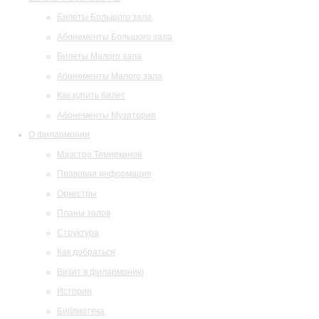
Билеты Большого зала
Абонементы Большого зала
Билеты Малого зала
Абонементы Малого зала
Как купить билет
Абонементы Музитория
О филармонии
Маэстро Темирканов
Правовая информация
Оркестры
Планы залов
Структура
Как добраться
Визит в филармонию
История
Библиотека