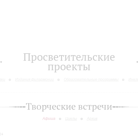
Просветительские
проекты
вки
Издания филармонии
Образовательные программы
Инкл
Творческие встречи
Афиша
Циклы
Архив
24