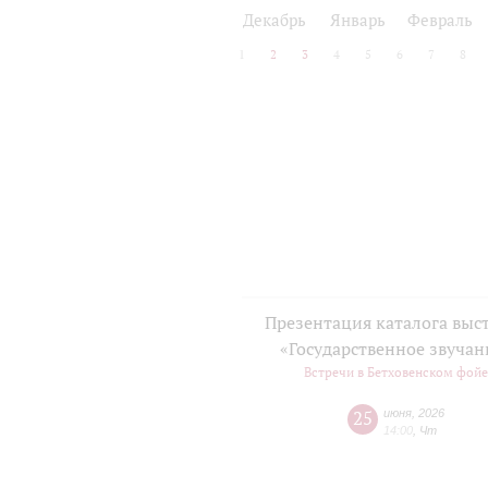
2024/25
2025/26
Декабрь
Январь
Февраль
1
2
3
4
5
6
7
8
Презентация каталога выс
«Государственное звучан
Встречи в Бетховенском фой
25
июня
,
2026
14:00
,
Чт