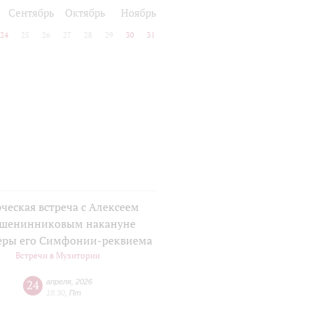
Сентябрь
Октябрь
Ноябрь
24
25
26
27
28
29
30
31
ческая встреча с Алексеем
шенинниковым накануне
еры его Симфонии-реквиема
Встречи в Музитории
24
апреля
,
2026
18:30
,
Пт