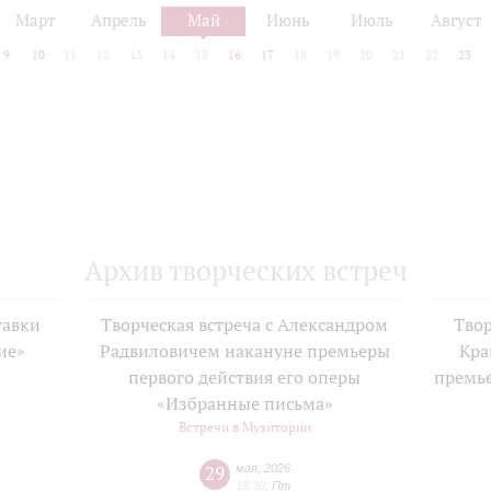
Март
Апрель
Май
Июнь
Июль
Август
9
10
11
12
13
14
15
16
17
18
19
20
21
22
23
Архив творческих встреч
тавки
Творческая встреча с Александром
Твор
ие»
Радвиловичем накануне премьеры
Кра
е
первого действия его оперы
премь
«Избранные письма»
Встречи в Музитории
29
мая
,
2026
18:30
,
Пт