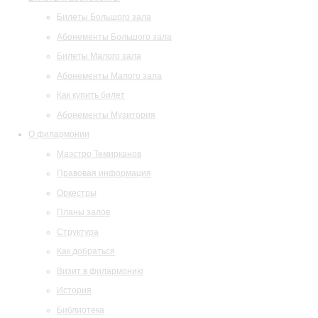
Билеты Большого зала
Абонементы Большого зала
Билеты Малого зала
Абонементы Малого зала
Как купить билет
Абонементы Музитория
О филармонии
Маэстро Темирканов
Правовая информация
Оркестры
Планы залов
Структура
Как добраться
Визит в филармонию
История
Библиотека