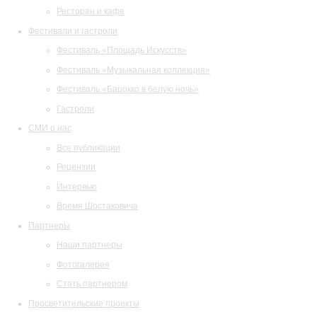
Ресторан и кафе
Фестивали и гастроли
Фестиваль «Площадь Искусств»
Фестиваль «Музыкальная коллекция»
Фестиваль «Барокко в белую ночь»
Гастроли
СМИ о нас
Все публикации
Рецензии
Интервью
Время Шостаковича
Партнеры
Наши партнеры
Фотогалерея
Стать партнером
Просветительские проекты