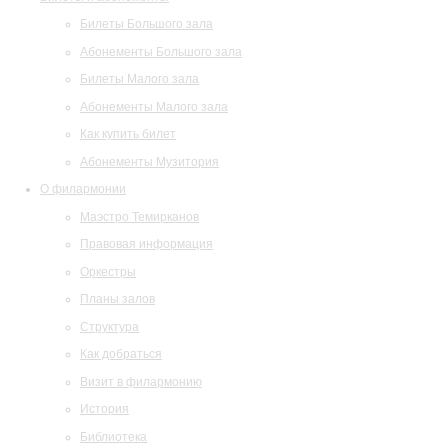
Билеты Большого зала
Абонементы Большого зала
Билеты Малого зала
Абонементы Малого зала
Как купить билет
Абонементы Музитория
О филармонии
Маэстро Темирканов
Правовая информация
Оркестры
Планы залов
Структура
Как добраться
Визит в филармонию
История
Библиотека