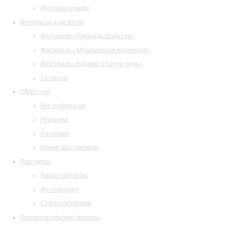
Ресторан и кафе
Фестивали и гастроли
Фестиваль «Площадь Искусств»
Фестиваль «Музыкальная коллекция»
Фестиваль «Барокко в белую ночь»
Гастроли
СМИ о нас
Все публикации
Рецензии
Интервью
Время Шостаковича
Партнеры
Наши партнеры
Фотогалерея
Стать партнером
Просветительские проекты