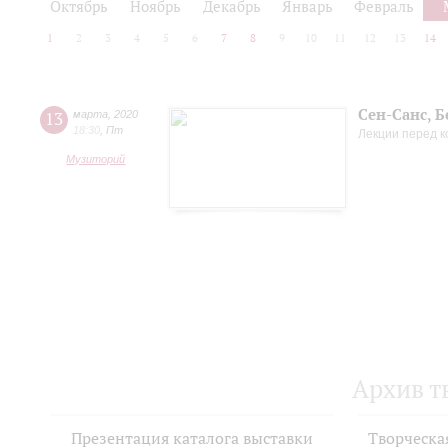
Октябрь
Ноябрь
Декабрь
Январь
Февраль
1
2
3
4
5
6
7
8
9
10
11
12
13
14
Сен-Санс, Б
13
марта
,
2020
18:30
,
Пт
Лекции перед 
Музиторий
Архив т
Презентация каталога выставки
Творческа