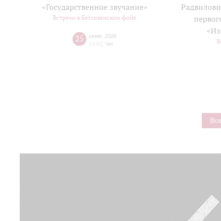
«Государственное звучание»
Радвилови
Встречи в Бетховенском фойе
первог
«Из
25
июня
,
2026
В
14:00
,
Чт
Все