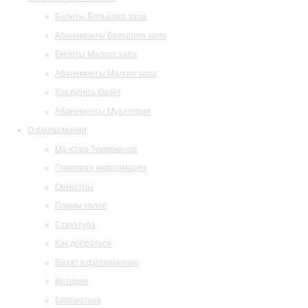
Билеты Большого зала
Абонементы Большого зала
Билеты Малого зала
Абонементы Малого зала
Как купить билет
Абонементы Музитория
О филармонии
Маэстро Темирканов
Правовая информация
Оркестры
Планы залов
Структура
Как добраться
Визит в филармонию
История
Библиотека