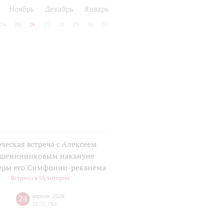
Ноябрь
Декабрь
Январь
24
25
26
27
28
29
30
31
ческая встреча с Алексеем
шенинниковым накануне
еры его Симфонии-реквиема
Встречи в Музитории
24
апреля
,
2026
18:30
,
Пт