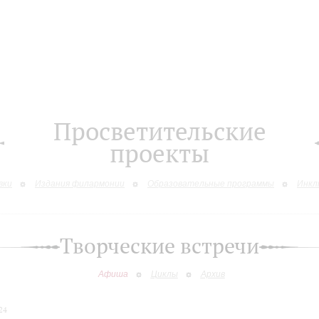
Просветительские
проекты
вки
Издания филармонии
Образовательные программы
Инкл
Творческие встречи
Афиша
Циклы
Архив
24