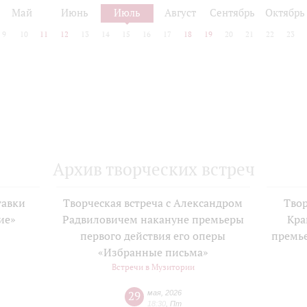
Май
Июнь
Июль
Август
Сентябрь
Октябрь
9
10
11
12
13
14
15
16
17
18
19
20
21
22
23
Архив творческих встреч
тавки
Творческая встреча с Александром
Твор
ие»
Радвиловичем накануне премьеры
Кра
е
первого действия его оперы
премь
«Избранные письма»
Встречи в Музитории
29
мая
,
2026
18:30
,
Пт