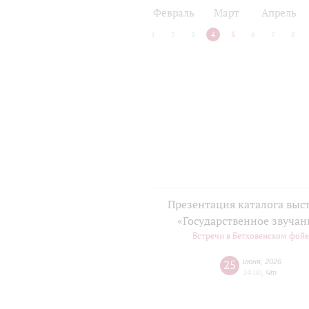
2024/25
2025/26
Февраль
Март
Апрель
1
2
3
4
5
6
7
8
Презентация каталога выс
«Государственное звучан
Встречи в Бетховенском фой
25
июня
,
2026
14:00
,
Чт