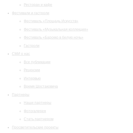
Ресторан и кафе
Фестивали и гастроли
Фестиваль «Площадь Искусств»
Фестиваль «Музыкальная коллекция»
Фестиваль «Барокко в белую ночь»
Гастроли
СМИ о нас
Все публикации
Рецензии
Интервью
Время Шостаковича
Партнеры
Наши партнеры
Фотогалерея
Стать партнером
Просветительские проекты