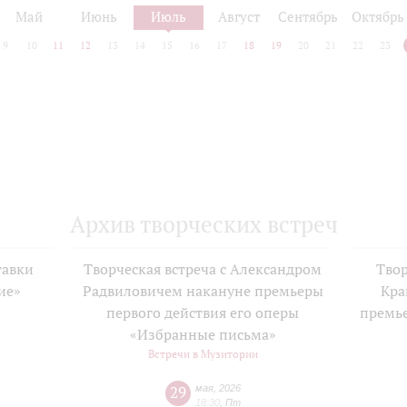
Май
Июнь
Июль
Август
Сентябрь
Октябрь
9
10
11
12
13
14
15
16
17
18
19
20
21
22
23
Архив творческих встреч
тавки
Творческая встреча с Александром
Твор
ие»
Радвиловичем накануне премьеры
Кра
е
первого действия его оперы
премь
«Избранные письма»
Встречи в Музитории
29
мая
,
2026
18:30
,
Пт