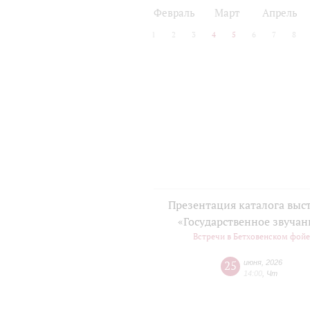
2024/25
2025/26
Февраль
Март
Апрель
1
2
3
4
5
6
7
8
Презентация каталога выс
«Государственное звучан
Встречи в Бетховенском фой
25
июня
,
2026
14:00
,
Чт