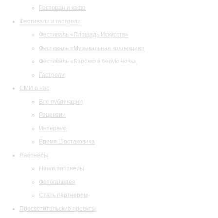
Ресторан и кафе
Фестивали и гастроли
Фестиваль «Площадь Искусств»
Фестиваль «Музыкальная коллекция»
Фестиваль «Барокко в белую ночь»
Гастроли
СМИ о нас
Все публикации
Рецензии
Интервью
Время Шостаковича
Партнеры
Наши партнеры
Фотогалерея
Стать партнером
Просветительские проекты