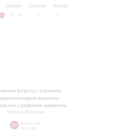
Ноябрь
Декабрь
Январь
24
25
26
27
28
29
30
31
ческая встреча с Алексеем
шенинниковым накануне
еры его Симфонии-реквиема
Встречи в Музитории
24
апреля
,
2026
18:30
,
Пт