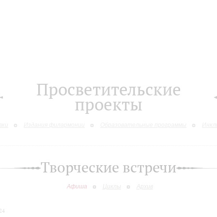
Просветительские
проекты
вки
Издания филармонии
Образовательные программы
Инкл
Творческие встречи
Афиша
Циклы
Архив
24