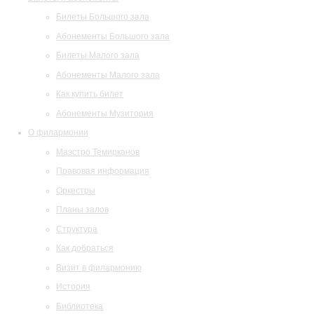
Билеты Большого зала
Абонементы Большого зала
Билеты Малого зала
Абонементы Малого зала
Как купить билет
Абонементы Музитория
О филармонии
Маэстро Темирканов
Правовая информация
Оркестры
Планы залов
Структура
Как добраться
Визит в филармонию
История
Библиотека