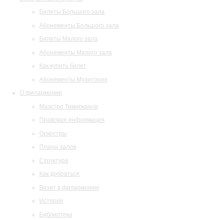
Билеты Большого зала
Абонементы Большого зала
Билеты Малого зала
Абонементы Малого зала
Как купить билет
Абонементы Музитория
О филармонии
Маэстро Темирканов
Правовая информация
Оркестры
Планы залов
Структура
Как добраться
Визит в филармонию
История
Библиотека