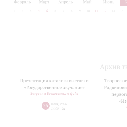
Февраль
Март
Апрель
Май
Июнь
1
2
3
4
5
6
7
8
9
10
11
12
13
14
Архив т
Презентация каталога выставки
Творческа
«Государственное звучание»
Радвилови
Встречи в Бетховенском фойе
первог
«Из
25
июня
,
2026
В
14:00
,
Чт