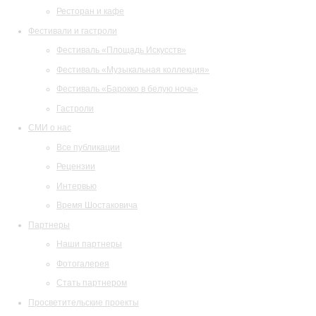
Ресторан и кафе
Фестивали и гастроли
Фестиваль «Площадь Искусств»
Фестиваль «Музыкальная коллекция»
Фестиваль «Барокко в белую ночь»
Гастроли
СМИ о нас
Все публикации
Рецензии
Интервью
Время Шостаковича
Партнеры
Наши партнеры
Фотогалерея
Стать партнером
Просветительские проекты