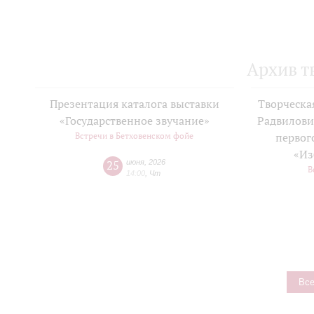
Архив т
Презентация каталога выставки
Творческа
«Государственное звучание»
Радвилови
Встречи в Бетховенском фойе
первог
«Из
25
июня
,
2026
В
14:00
,
Чт
Все