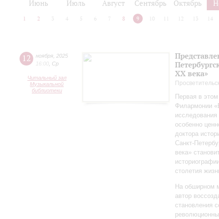
Июнь
Июль
Август
Сентябрь
Октябрь
Н
1
2
3
4
5
6
7
8
9
10
11
12
13
14
Представле
12
ноября
,
2025
Петербургск
16:00
,
Ср
ХХ века»
Читальный зал
Просветительс
Музыкальной
библиотеки
Первая в этом
Филармонии «Б
исследования 
особенно ценн
доктора истор
Санкт‑Петербу
века» станови
историографи
столетия жизн
На обширном 
автор воссозд
становления с
революционных