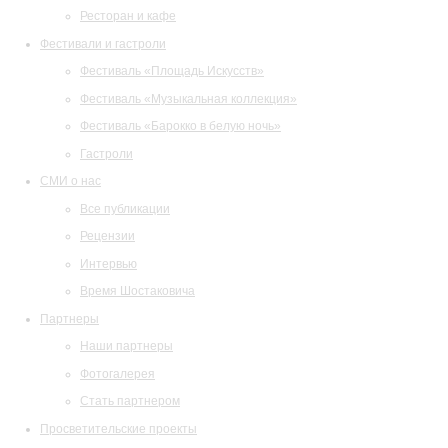
Ресторан и кафе
Фестивали и гастроли
Фестиваль «Площадь Искусств»
Фестиваль «Музыкальная коллекция»
Фестиваль «Барокко в белую ночь»
Гастроли
СМИ о нас
Все публикации
Рецензии
Интервью
Время Шостаковича
Партнеры
Наши партнеры
Фотогалерея
Стать партнером
Просветительские проекты