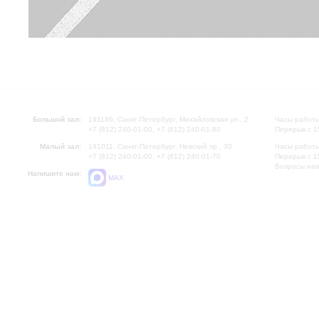
Большой зал:
191186, Санкт-Петербург, Михайловская ул., 2
Часы работы
+7 (812) 240-01-00, +7 (812) 240-01-80
Перерыв с 1
Малый зал:
191011, Санкт-Петербург, Невский пр., 30
Часы работы
+7 (812) 240-01-00, +7 (812) 240-01-70
Перерыв с 1
Вопросы на
Напишите нам:
MAX