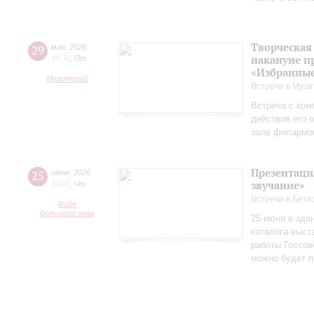
Творческая
29
мая
,
2026
накануне п
18:30
,
Пт
«Избранные
Музиторий
Встречи в Музи
Встреча с ком
действия его 
зале филармо
Презентаци
25
июня
,
2026
звучание»
14:00
,
Чт
Встречи в Бетх
Фойе
Большого зала
25 июня в зда
каталога выст
работы Госсов
можно будет п