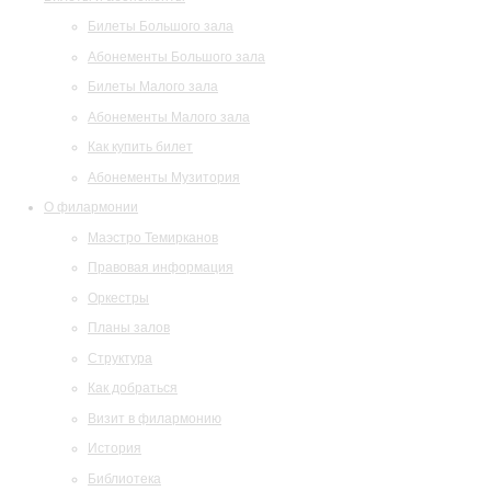
Билеты Большого зала
Абонементы Большого зала
Билеты Малого зала
Абонементы Малого зала
Как купить билет
Абонементы Музитория
О филармонии
Маэстро Темирканов
Правовая информация
Оркестры
Планы залов
Структура
Как добраться
Визит в филармонию
История
Библиотека