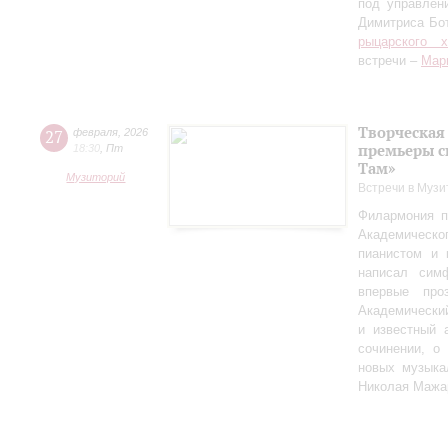
под управлен
Димитриса Бо
рыцарского 
встречи –
Мар
Творческая
27
февраля
,
2026
премьеры с
18:30
,
Пт
Там»
Музиторий
Встречи в Музи
Филармония п
Академическо
пианистом и 
написал сим
впервые пр
Академически
и известный 
сочинении, о
новых музыка
Николая Мажа