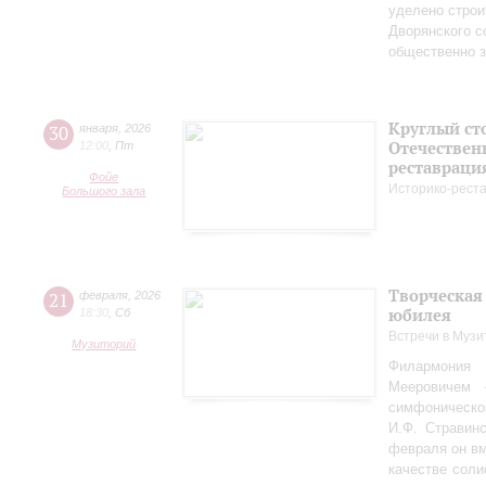
уделено строи
Дворянского 
общественно 
Круглый ст
30
января
,
2026
Отечествен
12:00
,
Пт
реставраци
Фойе
Историко-рест
Большого зала
Творческая
21
февраля
,
2026
юбилея
18:30
,
Сб
Встречи в Музи
Музиторий
Филармония
Мееровичем 
симфониче
И.Ф. Стравинс
февраля он в
качестве соли