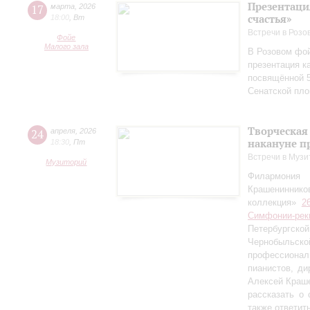
Презентаци
17
марта
,
2026
счастья»
18:00
,
Вт
Встречи в Розо
Фойе
Малого зала
В Розовом фой
презентация к
посвящённой 5
Сенатской пл
Творческая
24
апреля
,
2026
накануне п
18:30
,
Пт
Встречи в Музи
Музиторий
Филармония
Крашениннико
коллекция»
2
Симфонии-рек
Петербургско
Чернобыльс
профессионал
пианистов, ди
Алексей Краш
рассказать о
также ответит