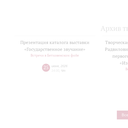
Архив т
Презентация каталога выставки
Творческа
«Государственное звучание»
Радвилови
Встречи в Бетховенском фойе
первог
«Из
25
июня
,
2026
В
14:00
,
Чт
Все