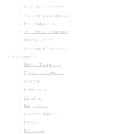
Билеты Большого зала
Абонементы Большого зала
Билеты Малого зала
Абонементы Малого зала
Как купить билет
Абонементы Музитория
О филармонии
Маэстро Темирканов
Правовая информация
Оркестры
Планы залов
Структура
Как добраться
Визит в филармонию
История
Библиотека