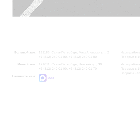
Большой зал:
191186, Санкт-Петербург, Михайловская ул., 2
Часы работы
+7 (812) 240-01-00, +7 (812) 240-01-80
Перерыв с 1
Малый зал:
191011, Санкт-Петербург, Невский пр., 30
Часы работы
+7 (812) 240-01-00, +7 (812) 240-01-70
Перерыв с 1
Вопросы на
Напишите нам:
MAX