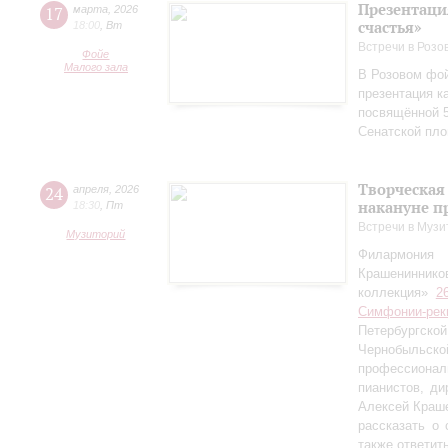
Презентаци
17
марта
,
2026
счастья»
18:00
,
Вт
Встречи в Розо
Фойе
Малого зала
В Розовом фой
презентация к
посвящённой 5
Сенатской пл
Творческая
24
апреля
,
2026
накануне п
18:30
,
Пт
Встречи в Музи
Музиторий
Филармония
Крашениннико
коллекция»
2
Симфонии-рек
Петербургско
Чернобыльс
профессионал
пианистов, ди
Алексей Краш
рассказать о
также ответит