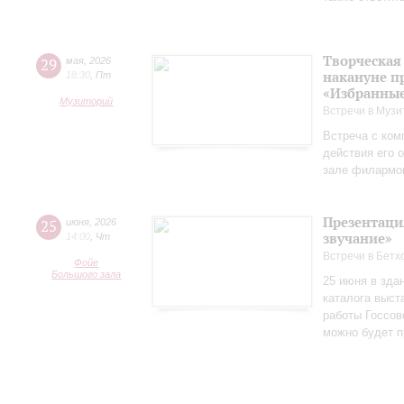
Творческая
29
мая
,
2026
накануне п
18:30
,
Пт
«Избранные
Музиторий
Встречи в Музи
Встреча с ком
действия его 
зале филармо
Презентаци
25
июня
,
2026
звучание»
14:00
,
Чт
Встречи в Бетх
Фойе
Большого зала
25 июня в зда
каталога выст
работы Госсов
можно будет п