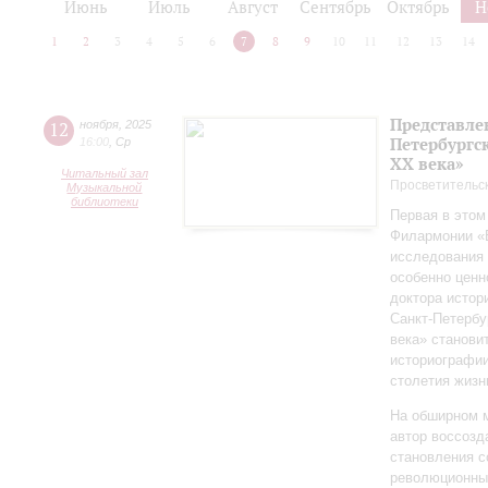
Июнь
Июль
Август
Сентябрь
Октябрь
Н
1
2
3
4
5
6
7
8
9
10
11
12
13
14
Представле
12
ноября
,
2025
Петербургск
16:00
,
Ср
ХХ века»
Читальный зал
Просветительс
Музыкальной
библиотеки
Первая в этом
Филармонии «Б
исследования 
особенно ценн
доктора истор
Санкт‑Петербу
века» станови
историографи
столетия жизн
На обширном 
автор воссозд
становления с
революционных