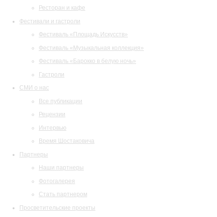
Ресторан и кафе
Фестивали и гастроли
Фестиваль «Площадь Искусств»
Фестиваль «Музыкальная коллекция»
Фестиваль «Барокко в белую ночь»
Гастроли
СМИ о нас
Все публикации
Рецензии
Интервью
Время Шостаковича
Партнеры
Наши партнеры
Фотогалерея
Стать партнером
Просветительские проекты