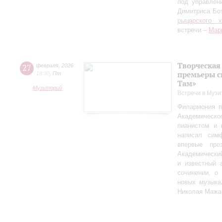
под управлен
Димитриса Бо
рыцарского 
встречи –
Мар
Творческая
27
февраля
,
2026
премьеры с
18:30
,
Пт
Там»
Музиторий
Встречи в Музи
Филармония п
Академическо
пианистом и 
написал сим
впервые пр
Академически
и известный 
сочинении, о
новых музыка
Николая Мажа