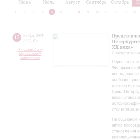
Июнь
Июль
Август
Сентябрь
Октябрь
Н
1
2
3
4
5
6
7
8
9
10
11
12
13
14
Представле
12
ноября
,
2025
Петербургск
16:00
,
Ср
ХХ века»
Читальный зал
Просветительс
Музыкальной
библиотеки
Первая в этом
Филармонии «Б
исследования 
особенно ценн
доктора истор
Санкт‑Петербу
века» станови
историографи
столетия жизн
На обширном 
автор воссозд
становления с
революционных