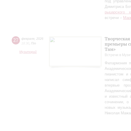
под управлен
Димитриса Бо
рыцарского 
встречи –
Мар
Творческая
27
февраля
,
2026
премьеры с
18:30
,
Пт
Там»
Музиторий
Встречи в Музи
Филармония п
Академическо
пианистом и 
написал сим
впервые пр
Академически
и известный 
сочинении, о
новых музыка
Николая Мажа