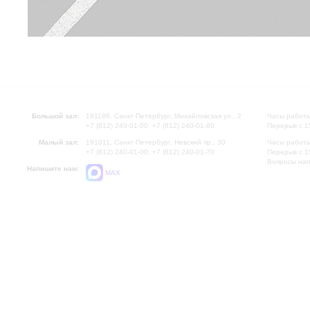
Большой зал:
191186, Санкт-Петербург, Михайловская ул., 2
Часы работы
+7 (812) 240-01-00, +7 (812) 240-01-80
Перерыв с 1
Малый зал:
191011, Санкт-Петербург, Невский пр., 30
Часы работы
+7 (812) 240-01-00, +7 (812) 240-01-70
Перерыв с 1
Вопросы на
Напишите нам:
MAX