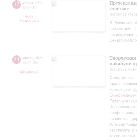
Презентаци
17
марта
,
2026
счастья»
18:00
,
Вт
Встречи в Розо
Фойе
Малого зала
В Розовом фой
презентация к
посвящённой 5
Сенатской пл
Творческая
24
апреля
,
2026
накануне п
18:30
,
Пт
Встречи в Музи
Музиторий
Филармония
Крашениннико
коллекция»
2
Симфонии-рек
Петербургско
Чернобыльс
профессионал
пианистов, ди
Алексей Краш
рассказать о
также ответит