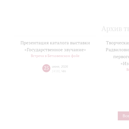
Архив т
Презентация каталога выставки
Творческа
«Государственное звучание»
Радвилови
Встречи в Бетховенском фойе
первог
«Из
25
июня
,
2026
В
14:00
,
Чт
Все