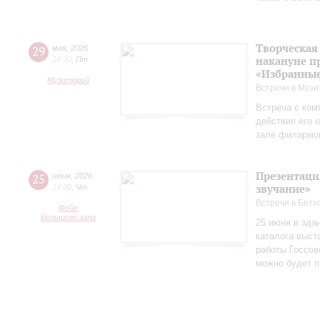
Творческая
29
мая
,
2026
накануне п
18:30
,
Пт
«Избранные
Музиторий
Встречи в Музи
Встреча с ком
действия его 
зале филармо
Презентаци
25
июня
,
2026
звучание»
14:00
,
Чт
Встречи в Бетх
Фойе
Большого зала
25 июня в зда
каталога выст
работы Госсов
можно будет п