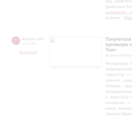
под управлен
Димитриса Бо
рыцарского 
встречи –
Мар
Творческая
27
февраля
,
2026
премьеры с
18:30
,
Пт
Там»
Музиторий
Встречи в Музи
Филармония п
Академическо
пианистом и 
написал сим
впервые пр
Академически
и известный 
сочинении, о
новых музыка
Николая Мажа