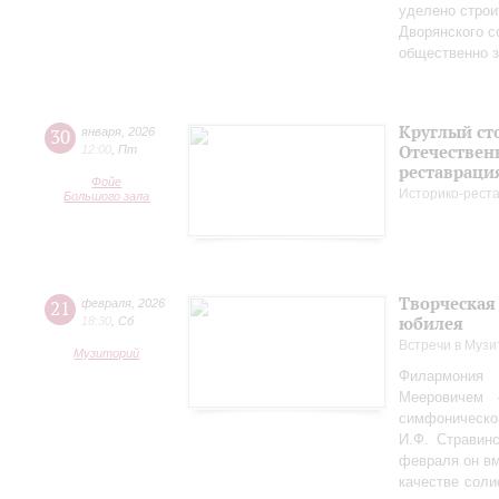
уделено строи
Дворянского 
общественно 
Круглый ст
30
января
,
2026
Отечествен
12:00
,
Пт
реставраци
Фойе
Историко-рест
Большого зала
Творческая
21
февраля
,
2026
юбилея
18:30
,
Сб
Встречи в Музи
Музиторий
Филармония
Мееровичем 
симфониче
И.Ф. Стравинс
февраля он в
качестве соли