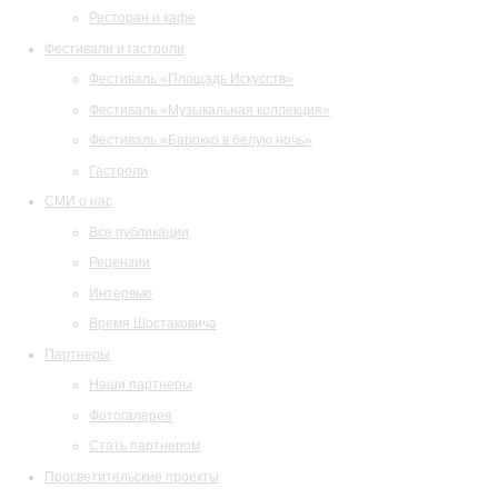
Ресторан и кафе
Фестивали и гастроли
Фестиваль «Площадь Искусств»
Фестиваль «Музыкальная коллекция»
Фестиваль «Барокко в белую ночь»
Гастроли
СМИ о нас
Все публикации
Рецензии
Интервью
Время Шостаковича
Партнеры
Наши партнеры
Фотогалерея
Стать партнером
Просветительские проекты