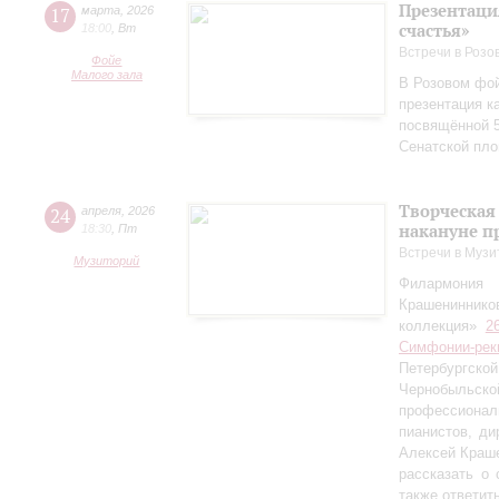
Презентаци
17
марта
,
2026
счастья»
18:00
,
Вт
Встречи в Розо
Фойе
Малого зала
В Розовом фой
презентация к
посвящённой 5
Сенатской пл
Творческая
24
апреля
,
2026
накануне п
18:30
,
Пт
Встречи в Музи
Музиторий
Филармония
Крашениннико
коллекция»
2
Симфонии-рек
Петербургско
Чернобыльс
профессионал
пианистов, ди
Алексей Краш
рассказать о
также ответит