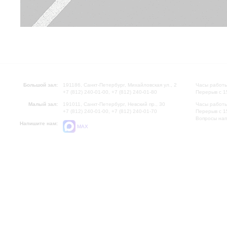
Большой зал:
191186, Санкт-Петербург, Михайловская ул., 2
Часы работы
+7 (812) 240-01-00, +7 (812) 240-01-80
Перерыв с 1
Малый зал:
191011, Санкт-Петербург, Невский пр., 30
Часы работы
+7 (812) 240-01-00, +7 (812) 240-01-70
Перерыв с 1
Вопросы на
Напишите нам:
MAX