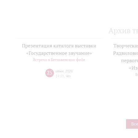
Архив т
Презентация каталога выставки
Творческа
«Государственное звучание»
Радвилови
Встречи в Бетховенском фойе
первог
«Из
25
июня
,
2026
В
14:00
,
Чт
Все