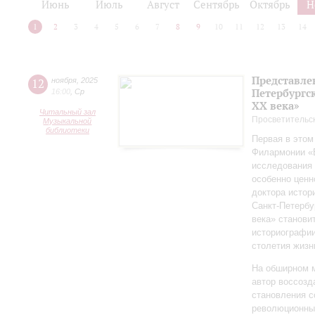
Июнь
Июль
Август
Сентябрь
Октябрь
Н
1
2
3
4
5
6
7
8
9
10
11
12
13
14
Представле
12
ноября
,
2025
Петербургск
16:00
,
Ср
ХХ века»
Читальный зал
Просветительс
Музыкальной
библиотеки
Первая в этом
Филармонии «Б
исследования 
особенно ценн
доктора истор
Санкт‑Петербу
века» станови
историографи
столетия жизн
На обширном 
автор воссозд
становления с
революционных