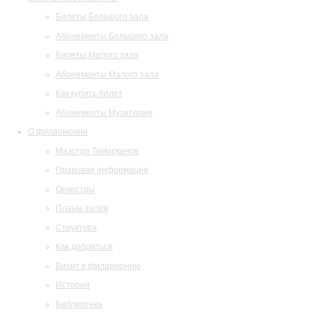
Билеты Большого зала
Абонементы Большого зала
Билеты Малого зала
Абонементы Малого зала
Как купить билет
Абонементы Музитория
О филармонии
Маэстро Темирканов
Правовая информация
Оркестры
Планы залов
Структура
Как добраться
Визит в филармонию
История
Библиотека