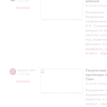
юбилея
18:30
,
Сб
Встречи в Музи
Музиторий
Филармония
Мееровичем 
симфониче
И.Ф. Стравинс
февраля он в
качестве соли
под управлен
Димитриса Бо
рыцарского 
встречи –
Мар
Творческая
27
февраля
,
2026
премьеры с
18:30
,
Пт
Там»
Музиторий
Встречи в Музи
Филармония п
Академическо
пианистом и 
написал сим