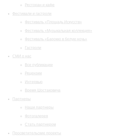
Ресторан и кафе
Фестивали и гастроли
Фестиваль «Площадь Искусств»
Фестиваль «Музыкальная коллекция»
Фестиваль «Барокко в белую ночь»
Гастроли
СМИ о нас
Все публикации
Рецензии
Интервью
Время Шостаковича
Партнеры
Наши партнеры
Фотогалерея
Стать партнером
Просветительские проекты