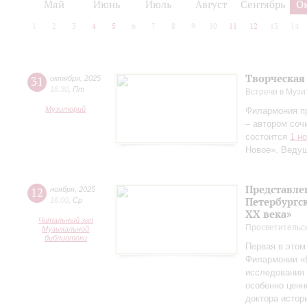
Май
Июнь
Июль
Август
Сентябрь
О
1
2
3
4
5
6
7
8
9
10
11
12
13
14
Творческая
31
октября
,
2025
18:30
,
Пт
Встречи в Музи
Музиторий
Филармония п
– автором соч
состоится
1 н
Новое». Веду
Представле
12
ноября
,
2025
Петербургск
16:00
,
Ср
ХХ века»
Читальный зал
Просветительс
Музыкальной
библиотеки
Первая в этом
Филармонии «Б
исследования 
особенно ценн
доктора истор