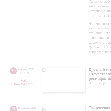
Санкт‑Петербу
века» станови
историографи
столетия жизн
На обширном 
автор воссозд
становления с
революционных
уделено строи
Дворянского 
общественно 
Круглый ст
30
января
,
2026
Отечествен
12:00
,
Пт
реставраци
Фойе
Историко-рест
Большого зала
Творческая
21
февраля
,
2026