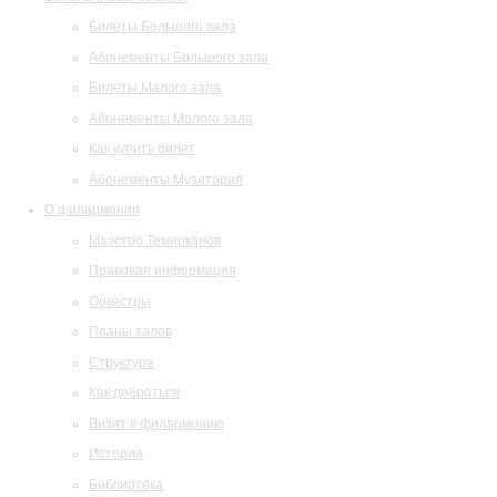
Билеты Большого зала
Абонементы Большого зала
Билеты Малого зала
Абонементы Малого зала
Как купить билет
Абонементы Музитория
О филармонии
Маэстро Темирканов
Правовая информация
Оркестры
Планы залов
Структура
Как добраться
Визит в филармонию
История
Библиотека