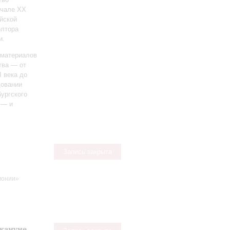
ачале ХХ
йской
олтора
и.
 материалов
тва — от
I века до
довании
ургского
 — и
Запись закрыта
монии»
акануне