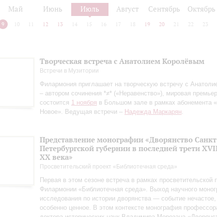
Май
Июнь
Июль
Август
Сентябрь
Октябрь
9
10
11
12
13
14
15
16
17
18
19
20
21
22
23
Творческая встреча с Анатолием Королёвым
Встречи в Музитории
Филармония приглашает на творческую встречу с Анатол
– автором сочинения *≠* («Неравенство»), мировая премьер
состоится
1 ноября
в Большом зале в рамках абонемента «
Новое». Ведущая встречи –
Надежда Маркарян
.
Представление монографии «Дворянство Санкт
Петербургской губернии в последней трети XVII
ХХ века»
Просветительский проект «Библиотечная среда»
Первая в этом сезоне встреча в рамках просветительской
Филармонии «Библиотечная среда». Выход научного моно
исследования по истории дворянства — событие нечастое,
особенно ценное. В этом контексте монография профессор
доктора исторических наук Владимира Морозана «Дворянс