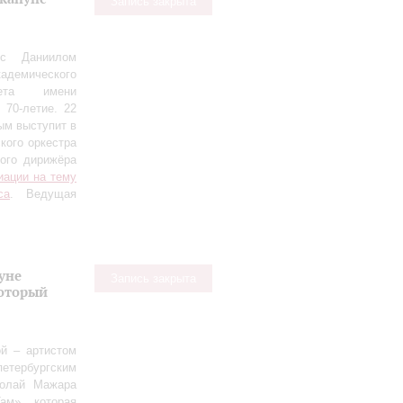
Запись закрыта
 с Даниилом
демического
тета имени
 70‑летие. 22
ым выступит в
кого оркестра
ного дирижёра
иации на тему
са
. Ведущая
уне
Запись закрыта
оторый
й – артистом
етербургским
колай Мажара
ам», которая