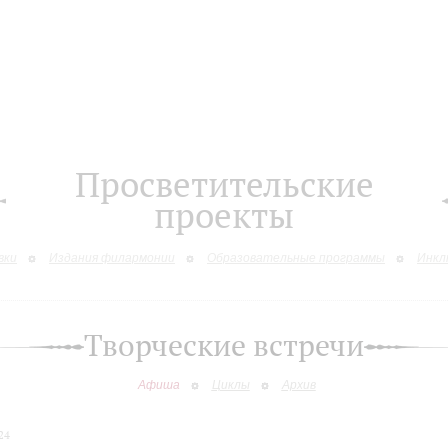
Просветительские
проекты
вки
Издания филармонии
Образовательные программы
Инкл
Творческие встречи
Афиша
Циклы
Архив
24