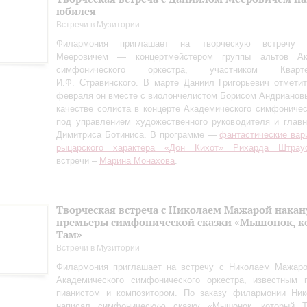
юбилея
Встречи в Музитории
Филармония приглашает на творческую встречу
Мееровичем — концертмейстером группы альтов Ака
симфонического оркестра, участником Квар
И.Ф. Стравинского. В марте Даниил Григорьевич отметит
февраля он вместе с виолончелистом Борисом Андрианов
качестве солиста в концерте Академического симфоничес
под управлением художественного руководителя и глав
Димитриса Ботиниса. В программе —
фантастические вар
рыцарского характера «Дон Кихот» Рихарда Штрау
встречи –
Марина Монахова
.
Творческая встреча с Николаем Мажарой накан
премьеры симфонической сказки «Мышонок, к
Там»
Встречи в Музитории
Филармония приглашает на встречу с Николаем Мажаро
Академического симфонического оркестра, известным п
пианистом и композитором. По заказу филармонии Ни
написал симфоническую сказку «Мышонок, который Т