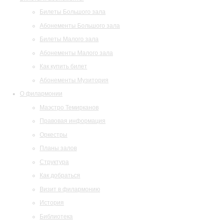
Билеты Большого зала
Абонементы Большого зала
Билеты Малого зала
Абонементы Малого зала
Как купить билет
Абонементы Музитория
О филармонии
Маэстро Темирканов
Правовая информация
Оркестры
Планы залов
Структура
Как добраться
Визит в филармонию
История
Библиотека