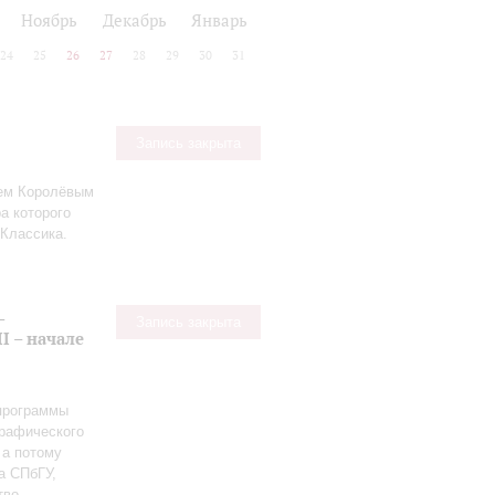
Ноябрь
Декабрь
Январь
24
25
26
27
28
29
30
31
Запись закрыта
ием Королёвым
а которого
Классика.
-
Запись закрыта
I – начале
 программы
графического
 а потому
а СПбГУ,
тво