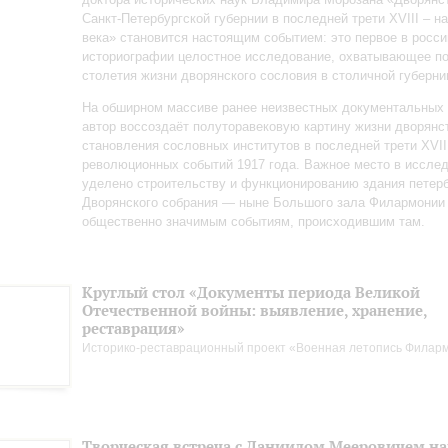
Санкт‑Петербургской губернии в последней трети XVIII – н
века» становится настоящим событием: это первое в росси
историографии целостное исследование, охватывающее п
столетия жизни дворянского сословия в столичной губерни
На обширном массиве ранее неизвестных документальных
автор воссоздаёт полуторавековую картину жизни дворянс
становления сословных институтов в последней трети XVII
революционных событий 1917 года. Важное место в иссле
уделено строительству и функционированию здания петерб
Дворянского собрания — ныне Большого зала Филармонии
общественно значимым событиям, происходившим там.
Круглый стол «Документы периода Великой
Отечественной войны: выявление, хранение,
реставрация»
Историко-реставрационный проект «Военная летопись Филар
Творческая встреча с Даниилом Мееровичем н