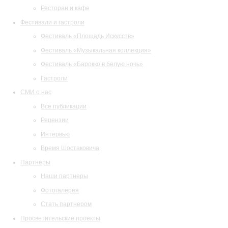
Ресторан и кафе
Фестивали и гастроли
Фестиваль «Площадь Искусств»
Фестиваль «Музыкальная коллекция»
Фестиваль «Барокко в белую ночь»
Гастроли
СМИ о нас
Все публикации
Рецензии
Интервью
Время Шостаковича
Партнеры
Наши партнеры
Фотогалерея
Стать партнером
Просветительские проекты