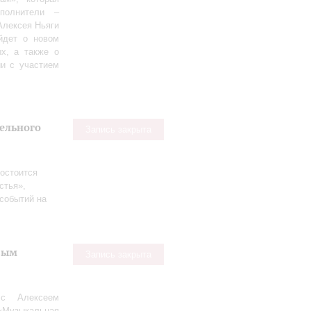
полнители –
Алексея Ньяги
йдет о новом
х, а также о
ии с участием
тельного
Запись закрыта
остоится
стья»,
событий на
вым
Запись закрыта
 с Алексеем
«Музыкальная