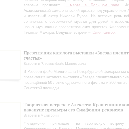
впервые прозвучит
1 марта в Большом зале
. Ис
Академический симфонический оркестр под управлением 
и известный актер Николай Буров. На встрече речь по
сочинении, о современной музыке для детей и взрослы
новых музыкально-просветительских проектах Филармон
Николая Мажары. Ведущая встречи –
Юлия Кантор
.
Презентация каталога выставки «Звезда плени
счастья»
Встречи в Розовом фойе Малого зала
В Розовом фойе Малого зала Петербургской филармонии с
презентация каталога выставки «Звезда пленительного сча
посвящённой 50-летию одноименного фильма и 200-летию 
Сенатской площади.
Творческая встреча с Алексеем Крашениннико
накануне премьеры его Симфонии-реквиема
Встречи в Музитории
Филармония приглашает на творческую встречу
Крашенинниковым. В рамках Международного фестиваля 