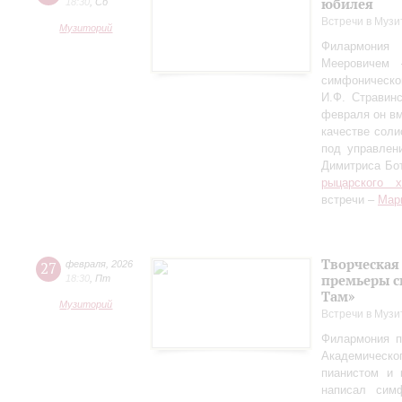
юбилея
18:30
,
Сб
Встречи в Музи
Музиторий
Филармония
Мееровичем 
симфониче
И.Ф. Стравинс
февраля он в
качестве соли
под управлен
Димитриса Бо
рыцарского 
встречи –
Мар
Творческая
27
февраля
,
2026
премьеры с
18:30
,
Пт
Там»
Музиторий
Встречи в Музи
Филармония п
Академическо
пианистом и 
написал сим