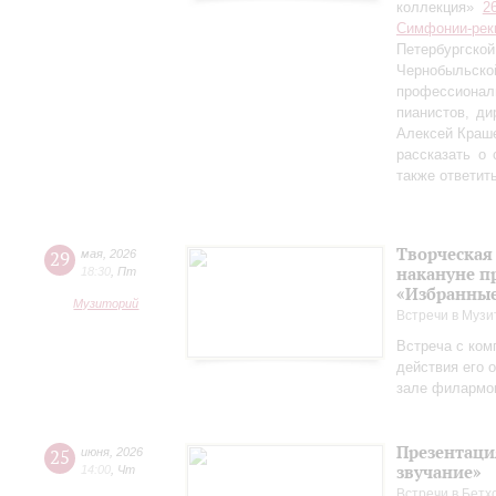
коллекция»
2
Симфонии-рек
Петербургско
Чернобыльс
профессионал
пианистов, ди
Алексей Краш
рассказать о
также ответит
Творческая
29
мая
,
2026
накануне п
18:30
,
Пт
«Избранные
Музиторий
Встречи в Музи
Встреча с ком
действия его 
зале филармо
Презентаци
25
июня
,
2026
звучание»
14:00
,
Чт
Встречи в Бетх