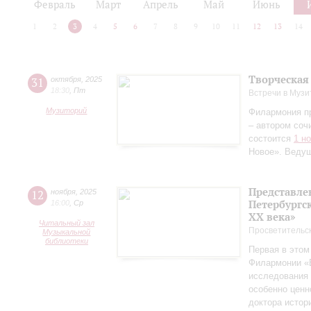
Февраль
Март
Апрель
Май
Июнь
1
2
3
4
5
6
7
8
9
10
11
12
13
14
Творческая
31
октября
,
2025
18:30
,
Пт
Встречи в Музи
Музиторий
Филармония п
– автором соч
состоится
1 н
Новое». Веду
Представле
12
ноября
,
2025
Петербургск
16:00
,
Ср
ХХ века»
Читальный зал
Просветительс
Музыкальной
библиотеки
Первая в этом
Филармонии «Б
исследования 
особенно ценн
доктора истор