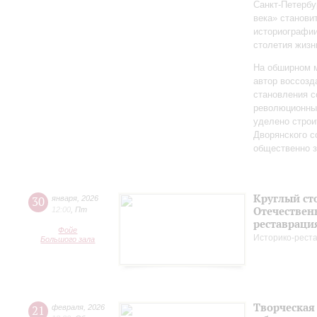
Санкт‑Петербу
века» станови
историографи
столетия жизн
На обширном 
автор воссозд
становления с
революционных
уделено строи
Дворянского 
общественно 
Круглый ст
30
января
,
2026
Отечествен
12:00
,
Пт
реставраци
Фойе
Историко-рест
Большого зала
Творческая
21
февраля
,
2026