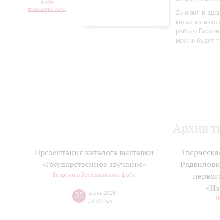
Фойе
Большого зала
25 июня в зда
каталога выст
работы Госсов
можно будет п
Архив т
Презентация каталога выставки
Творческа
«Государственное звучание»
Радвилови
Встречи в Бетховенском фойе
первог
«Из
25
июня
,
2026
В
14:00
,
Чт