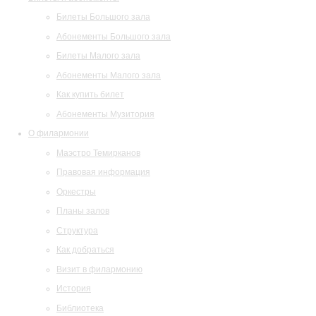
Билеты Большого зала
Абонементы Большого зала
Билеты Малого зала
Абонементы Малого зала
Как купить билет
Абонементы Музитория
О филармонии
Маэстро Темирканов
Правовая информация
Оркестры
Планы залов
Структура
Как добраться
Визит в филармонию
История
Библиотека