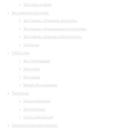
Ресторан и кафе
Фестивали и гастроли
Фестиваль «Площадь Искусств»
Фестиваль «Музыкальная коллекция»
Фестиваль «Барокко в белую ночь»
Гастроли
СМИ о нас
Все публикации
Рецензии
Интервью
Время Шостаковича
Партнеры
Наши партнеры
Фотогалерея
Стать партнером
Просветительские проекты