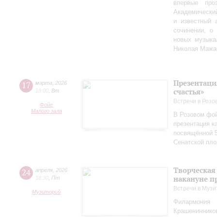
впервые пр
Академически
и известный 
сочинении, о
новых музыка
Николая Мажа
Презентаци
17
марта
,
2026
счастья»
18:00
,
Вт
Встречи в Розо
Фойе
Малого зала
В Розовом фой
презентация к
посвящённой 5
Сенатской пл
Творческая
24
апреля
,
2026
накануне п
18:30
,
Пт
Встречи в Музи
Музиторий
Филармония
Крашениннико