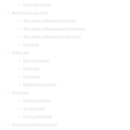
Ресторан и кафе
Фестивали и гастроли
Фестиваль «Площадь Искусств»
Фестиваль «Музыкальная коллекция»
Фестиваль «Барокко в белую ночь»
Гастроли
СМИ о нас
Все публикации
Рецензии
Интервью
Время Шостаковича
Партнеры
Наши партнеры
Фотогалерея
Стать партнером
Просветительские проекты