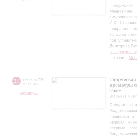
Филармония
Мееровичем 
симфониче
И.Ф. Стравинс
февраля он в
качестве соли
под управлен
Димитриса Бо
рыцарского 
встречи –
Мар
Творческая
27
февраля
,
2026
премьеры с
18:30
,
Пт
Там»
Музиторий
Встречи в Музи
Филармония п
Академическо
пианистом и 
написал сим
впервые пр
Академически