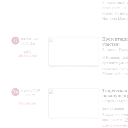
и известный 
сочинении, о
новых музыка
Николая Мажа
Презентаци
17
марта
,
2026
счастья»
18:00
,
Вт
Встречи в Розо
Фойе
Малого зала
В Розовом фой
презентация к
посвящённой 5
Сенатской пл
Творческая
24
апреля
,
2026
накануне п
18:30
,
Пт
Встречи в Музи
Музиторий
Филармония
Крашениннико
коллекция»
2
Симфонии-рек