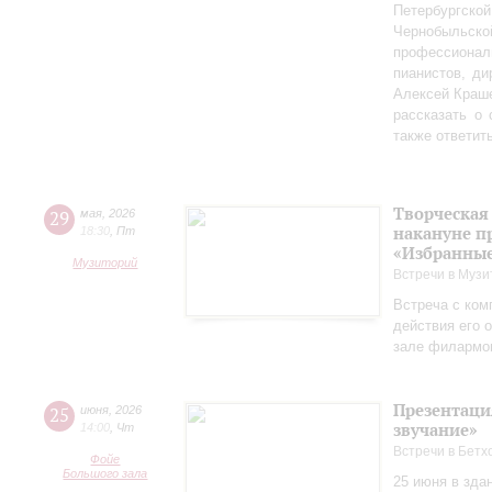
Петербургско
Чернобыльс
профессионал
пианистов, ди
Алексей Краш
рассказать о
также ответит
Творческая
29
мая
,
2026
накануне п
18:30
,
Пт
«Избранные
Музиторий
Встречи в Музи
Встреча с ком
действия его 
зале филармо
Презентаци
25
июня
,
2026
звучание»
14:00
,
Чт
Встречи в Бетх
Фойе
Большого зала
25 июня в зда