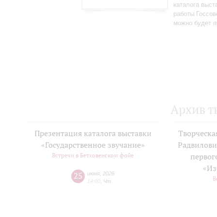
каталога выст
работы Госсов
можно будет п
Архив т
Презентация каталога выставки
Творческа
«Государственное звучание»
Радвилови
Встречи в Бетховенском фойе
первог
«Из
25
июня
,
2026
В
14:00
,
Чт