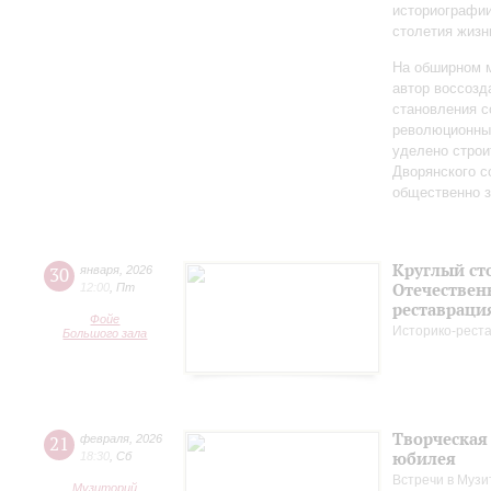
историографи
столетия жизн
На обширном 
автор воссозд
становления с
революционных
уделено строи
Дворянского 
общественно 
Круглый ст
30
января
,
2026
Отечествен
12:00
,
Пт
реставраци
Фойе
Историко-рест
Большого зала
Творческая
21
февраля
,
2026
юбилея
18:30
,
Сб
Встречи в Музи
Музиторий