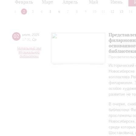
Февраль
Март
Апрель
Май
Июнь
1
2
3
4
5
6
7
8
9
10
11
12
13
14
Представле
02
июля
,
2025
филармония
17:00
,
Ср
основанног
Читальный зал
библиотек
Музыкальной
библиотеки
Просветительс
Исторический 
Новосибирске 
коллектива Ре
филармонии. З
особое художе
развитие не то
В очерке, сн
библиотеки Фи
прослежены о
Новосибирске,
среди которы
Шостаковича, 