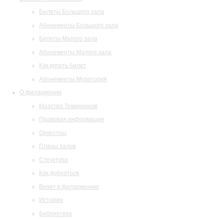
Билеты Большого зала
Абонементы Большого зала
Билеты Малого зала
Абонементы Малого зала
Как купить билет
Абонементы Музитория
О филармонии
Маэстро Темирканов
Правовая информация
Оркестры
Планы залов
Структура
Как добраться
Визит в филармонию
История
Библиотека