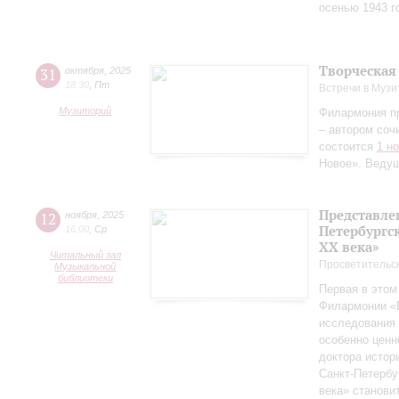
осенью 1943 г
Творческая
31
октября
,
2025
18:30
,
Пт
Встречи в Музи
Музиторий
Филармония п
– автором соч
состоится
1 н
Новое». Веду
Представле
12
ноября
,
2025
Петербургск
16:00
,
Ср
ХХ века»
Читальный зал
Просветительс
Музыкальной
библиотеки
Первая в этом
Филармонии «Б
исследования 
особенно ценн
доктора истор
Санкт‑Петербу
века» станови