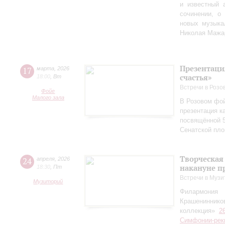
и известный 
сочинении, о
новых музыка
Николая Мажа
Презентаци
17
марта
,
2026
счастья»
18:00
,
Вт
Встречи в Розо
Фойе
Малого зала
В Розовом фой
презентация к
посвящённой 5
Сенатской пл
Творческая
24
апреля
,
2026
накануне п
18:30
,
Пт
Встречи в Музи
Музиторий
Филармония
Крашениннико
коллекция»
2
Симфонии-рек