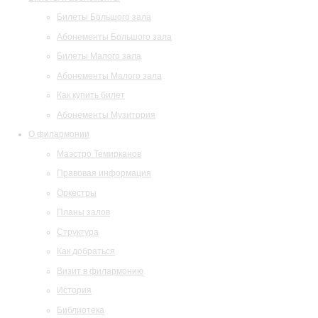
Билеты Большого зала
Абонементы Большого зала
Билеты Малого зала
Абонементы Малого зала
Как купить билет
Абонементы Музитория
О филармонии
Маэстро Темирканов
Правовая информация
Оркестры
Планы залов
Структура
Как добраться
Визит в филармонию
История
Библиотека