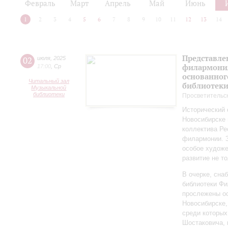
Февраль
Март
Апрель
Май
Июнь
1
2
3
4
5
6
7
8
9
10
11
12
13
14
Представле
02
июля
,
2025
филармония
17:00
,
Ср
основанног
Читальный зал
библиотек
Музыкальной
библиотеки
Просветительс
Исторический 
Новосибирске 
коллектива Ре
филармонии. З
особое художе
развитие не то
В очерке, сн
библиотеки Фи
прослежены о
Новосибирске,
среди которы
Шостаковича, 