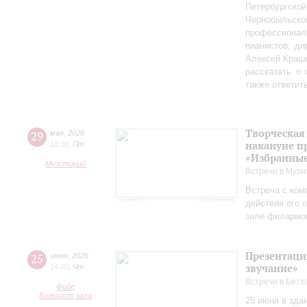
Петербургско
Чернобыльс
профессионал
пианистов, ди
Алексей Краш
рассказать о
также ответит
Творческая
29
мая
,
2026
накануне п
18:30
,
Пт
«Избранные
Музиторий
Встречи в Музи
Встреча с ком
действия его 
зале филармо
Презентаци
25
июня
,
2026
звучание»
14:00
,
Чт
Встречи в Бетх
Фойе
Большого зала
25 июня в зда