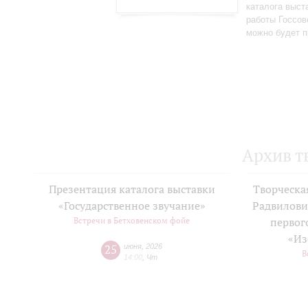
каталога выст
работы Госсов
можно будет п
Архив т
Презентация каталога выставки
Творческа
«Государственное звучание»
Радвилови
Встречи в Бетховенском фойе
первог
«Из
25
июня
,
2026
В
14:00
,
Чт