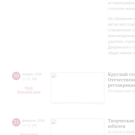
историографи
столетия жизн
На обширном 
автор воссозд
становления с
революционных
уделено строи
Дворянского 
общественно 
Круглый ст
30
января
,
2026
Отечествен
12:00
,
Пт
реставраци
Фойе
Историко-рест
Большого зала
Творческая
21
февраля
,
2026
юбилея
18:30
,
Сб
Встречи в Музи
Музиторий