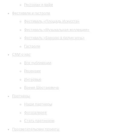
Ресторан и кафе
Фестивали и гастроли
Фестиваль «Площадь Искусств»
Фестиваль «Музыкальная коллекция»
Фестиваль «Барокко в белую ночь»
Гастроли
СМИ о нас
Все публикации
Рецензии
Интервью
Время Шостаковича
Партнеры
Наши партнеры
Фотогалерея
Стать партнером
Просветительские проекты