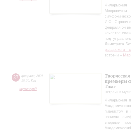
Филармония
Мееровичем 
симфониче
И.Ф. Стравинс
февраля он в
качестве соли
под управлен
Димитриса Бо
рыцарского 
встречи –
Мар
Творческая
27
февраля
,
2026
премьеры с
18:30
,
Пт
Там»
Музиторий
Встречи в Музи
Филармония п
Академическо
пианистом и 
написал сим
впервые пр
Академически