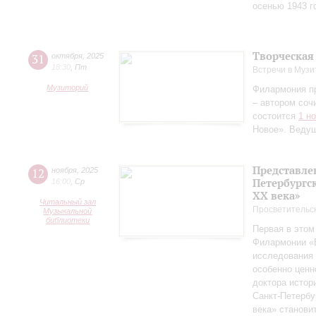
осенью 1943 г
Творческая
31
октября
,
2025
18:30
,
Пт
Встречи в Музи
Музиторий
Филармония п
– автором соч
состоится
1 н
Новое». Веду
Представле
12
ноября
,
2025
Петербургск
16:00
,
Ср
ХХ века»
Читальный зал
Просветительс
Музыкальной
библиотеки
Первая в этом
Филармонии «Б
исследования 
особенно ценн
доктора истор
Санкт‑Петербу
века» станови