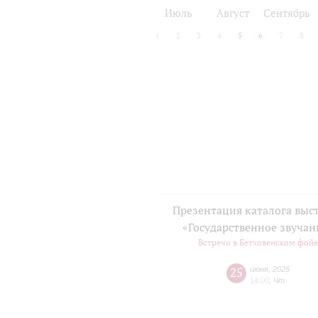
2024/25
2025/26
Июль
Август
Сентябрь
1
2
3
4
5
6
7
8
Презентация каталога выс
«Государственное звучан
Встречи в Бетховенском фой
25
июня
,
2026
14:00
,
Чт