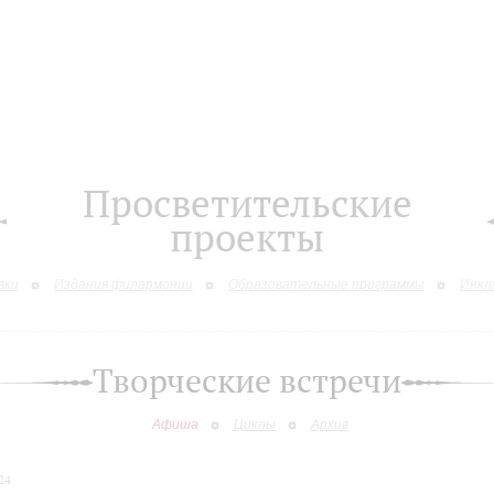
Просветительские
проекты
вки
Издания филармонии
Образовательные программы
Инкл
Творческие встречи
Афиша
Циклы
Архив
24