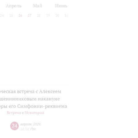
Апрель
Май
Июнь
24
25
26
27
28
29
30
31
ческая встреча с Алексеем
шенинниковым накануне
еры его Симфонии-реквиема
Встречи в Музитории
24
апреля
,
2026
18:30
,
Пт