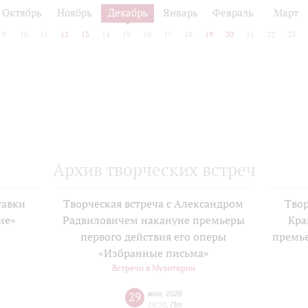
Октябрь
Ноябрь
Декабрь
Январь
Февраль
Март
9
10
11
12
13
14
15
16
17
18
19
20
21
22
23
Архив творческих встреч
тавки
Творческая встреча с Александром
Твор
ие»
Радвиловичем накануне премьеры
Кра
е
первого действия его оперы
премь
«Избранные письма»
Встречи в Музитории
29
мая
,
2026
18:30
,
Пт