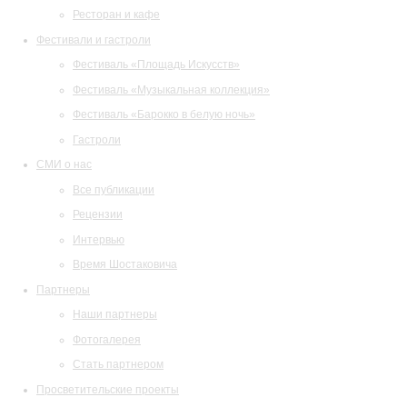
Ресторан и кафе
Фестивали и гастроли
Фестиваль «Площадь Искусств»
Фестиваль «Музыкальная коллекция»
Фестиваль «Барокко в белую ночь»
Гастроли
СМИ о нас
Все публикации
Рецензии
Интервью
Время Шостаковича
Партнеры
Наши партнеры
Фотогалерея
Стать партнером
Просветительские проекты