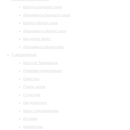
Билеты Большого зала
Абонементы Большого зала
Билеты Малого зала
Абонементы Малого зала
Как купить билет
Абонементы Музитория
О филармонии
Маэстро Темирканов
Правовая информация
Оркестры
Планы залов
Структура
Как добраться
Визит в филармонию
История
Библиотека