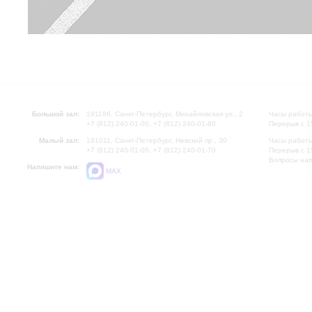
Большой зал:
191186, Санкт-Петербург, Михайловская ул., 2
Часы работы
+7 (812) 240-01-00, +7 (812) 240-01-80
Перерыв с 1
Малый зал:
191011, Санкт-Петербург, Невский пр., 30
Часы работы
+7 (812) 240-01-00, +7 (812) 240-01-70
Перерыв с 1
Вопросы на
Напишите нам:
MAX