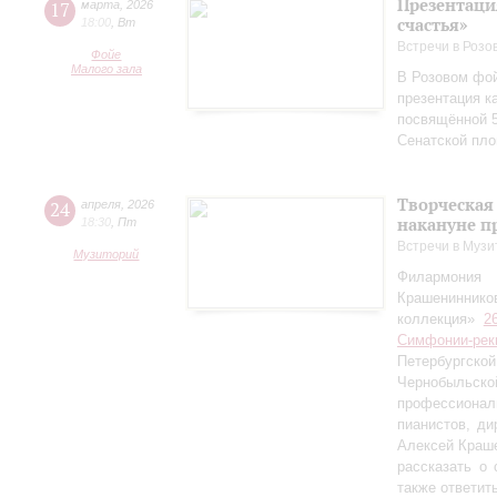
Презентаци
17
марта
,
2026
счастья»
18:00
,
Вт
Встречи в Розо
Фойе
Малого зала
В Розовом фой
презентация к
посвящённой 5
Сенатской пл
Творческая
24
апреля
,
2026
накануне п
18:30
,
Пт
Встречи в Музи
Музиторий
Филармония
Крашениннико
коллекция»
2
Симфонии-рек
Петербургско
Чернобыльс
профессионал
пианистов, ди
Алексей Краш
рассказать о
также ответит