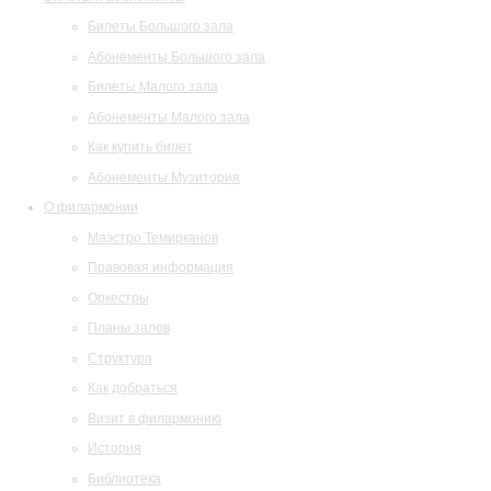
Билеты Большого зала
Абонементы Большого зала
Билеты Малого зала
Абонементы Малого зала
Как купить билет
Абонементы Музитория
О филармонии
Маэстро Темирканов
Правовая информация
Оркестры
Планы залов
Структура
Как добраться
Визит в филармонию
История
Библиотека