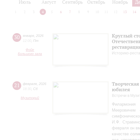
Июль
Август
Сентябрь
Октябрь
Ноябрь
Д
1
2
3
4
5
6
7
8
9
10
11
12
13
14
Круглый ст
30
января
,
2026
Отечествен
12:00
,
Пт
реставраци
Фойе
Историко-рест
Большого зала
Творческая
21
февраля
,
2026
юбилея
18:30
,
Сб
Встречи в Музи
Музиторий
Филармония
Мееровичем 
симфониче
И.Ф. Стравинс
февраля он в
качестве соли
под управлен