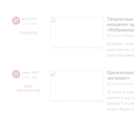
Творческая
29
мая
,
2026
накануне п
18:30
,
Пт
«Избранные
Музиторий
Встречи в Музи
Встреча с ком
действия его 
зале филармо
Презентаци
25
июня
,
2026
звучание»
14:00
,
Чт
Встречи в Бетх
Фойе
Большого зала
25 июня в зда
каталога выст
работы Госсов
можно будет п