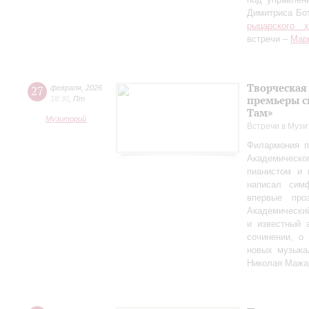
Димитриса Бо
рыцарского 
встречи –
Мар
Творческая
27
февраля
,
2026
премьеры с
18:30
,
Пт
Там»
Музиторий
Встречи в Музи
Филармония п
Академическо
пианистом и 
написал сим
впервые пр
Академически
и известный 
сочинении, о
новых музыка
Николая Мажа