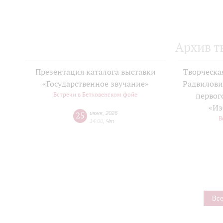
Архив т
Презентация каталога выставки
Творческа
«Государственное звучание»
Радвилови
Встречи в Бетховенском фойе
первог
«Из
25
июня
,
2026
В
14:00
,
Чт
Все