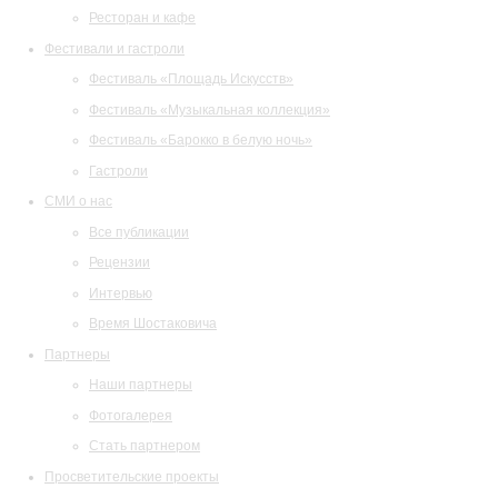
Ресторан и кафе
Фестивали и гастроли
Фестиваль «Площадь Искусств»
Фестиваль «Музыкальная коллекция»
Фестиваль «Барокко в белую ночь»
Гастроли
СМИ о нас
Все публикации
Рецензии
Интервью
Время Шостаковича
Партнеры
Наши партнеры
Фотогалерея
Стать партнером
Просветительские проекты