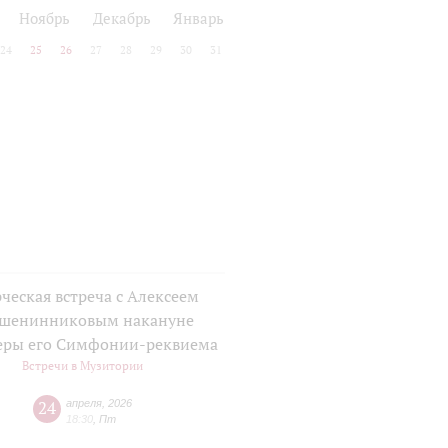
Ноябрь
Декабрь
Январь
24
25
26
27
28
29
30
31
ческая встреча с Алексеем
шенинниковым накануне
еры его Симфонии-реквиема
Встречи в Музитории
24
апреля
,
2026
18:30
,
Пт