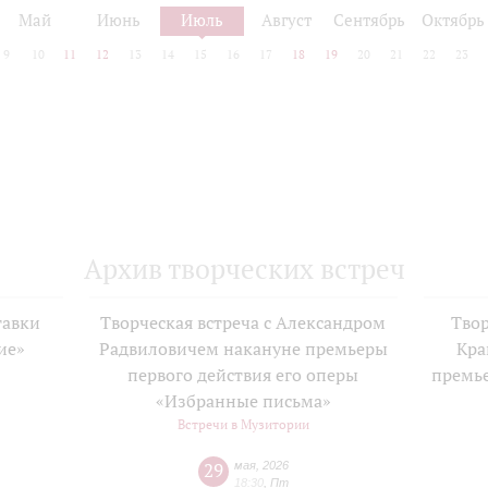
Май
Июнь
Июль
Август
Сентябрь
Октябрь
9
10
11
12
13
14
15
16
17
18
19
20
21
22
23
Архив творческих встреч
тавки
Творческая встреча с Александром
Твор
ие»
Радвиловичем накануне премьеры
Кра
е
первого действия его оперы
премь
«Избранные письма»
Встречи в Музитории
29
мая
,
2026
18:30
,
Пт