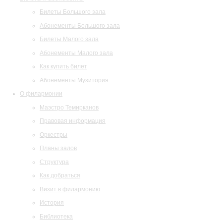
Билеты Большого зала
Абонементы Большого зала
Билеты Малого зала
Абонементы Малого зала
Как купить билет
Абонементы Музитория
О филармонии
Маэстро Темирканов
Правовая информация
Оркестры
Планы залов
Структура
Как добраться
Визит в филармонию
История
Библиотека