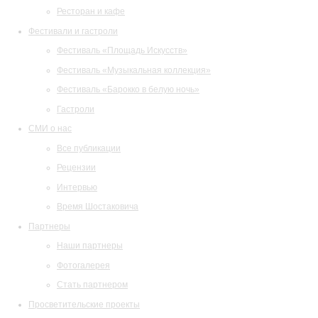
Ресторан и кафе
Фестивали и гастроли
Фестиваль «Площадь Искусств»
Фестиваль «Музыкальная коллекция»
Фестиваль «Барокко в белую ночь»
Гастроли
СМИ о нас
Все публикации
Рецензии
Интервью
Время Шостаковича
Партнеры
Наши партнеры
Фотогалерея
Стать партнером
Просветительские проекты