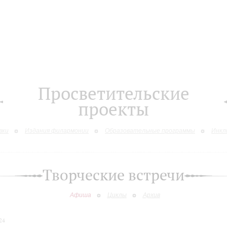
Просветительские
проекты
вки
Издания филармонии
Образовательные программы
Инкл
Творческие встречи
Афиша
Циклы
Архив
24