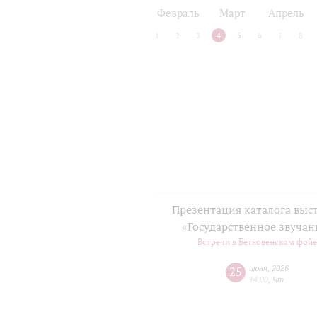
2024/25
2025/26
Февраль
Март
Апрель
1
2
3
4
5
6
7
8
Презентация каталога выс
«Государственное звучан
Встречи в Бетховенском фой
25
июня
,
2026
14:00
,
Чт