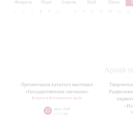
Февраль
Март
Апрель
Май
Июнь
1
2
3
4
5
6
7
8
9
10
11
12
13
14
Архив т
Презентация каталога выставки
Творческа
«Государственное звучание»
Радвилови
Встречи в Бетховенском фойе
первог
«Из
25
июня
,
2026
В
14:00
,
Чт