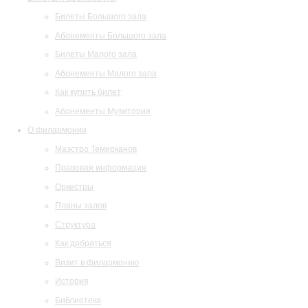
Билеты Большого зала
Абонементы Большого зала
Билеты Малого зала
Абонементы Малого зала
Как купить билет
Абонементы Музитория
О филармонии
Маэстро Темирканов
Правовая информация
Оркестры
Планы залов
Структура
Как добраться
Визит в филармонию
История
Библиотека