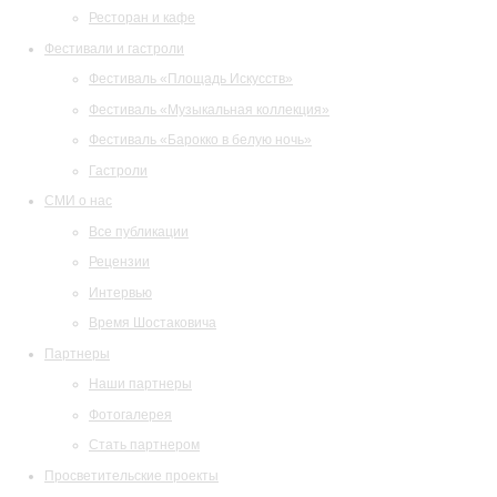
Ресторан и кафе
Фестивали и гастроли
Фестиваль «Площадь Искусств»
Фестиваль «Музыкальная коллекция»
Фестиваль «Барокко в белую ночь»
Гастроли
СМИ о нас
Все публикации
Рецензии
Интервью
Время Шостаковича
Партнеры
Наши партнеры
Фотогалерея
Стать партнером
Просветительские проекты