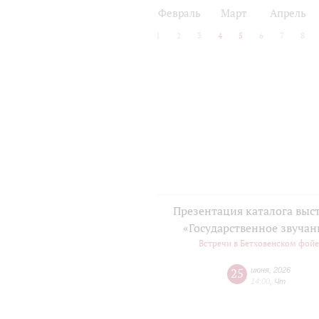
2024/25
2025/26
Февраль
Март
Апрель
1
2
3
4
5
6
7
8
Презентация каталога выс
«Государственное звучан
Встречи в Бетховенском фой
25
июня
,
2026
14:00
,
Чт