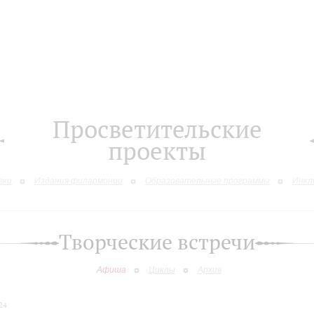
Просветительские
проекты
вки
Издания филармонии
Образовательные программы
Инкл
Творческие встречи
Афиша
Циклы
Архив
24