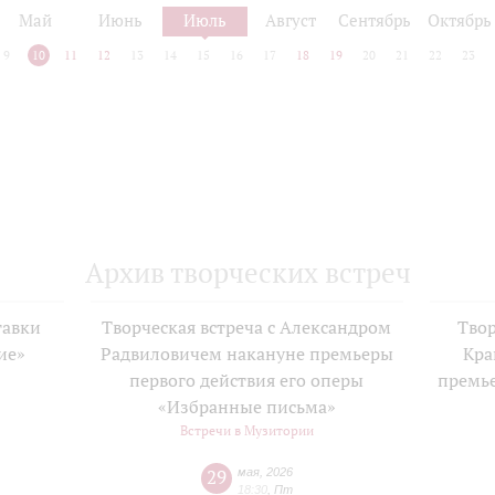
Май
Июнь
Июль
Август
Сентябрь
Октябрь
9
10
11
12
13
14
15
16
17
18
19
20
21
22
23
Архив творческих встреч
тавки
Творческая встреча с Александром
Твор
ие»
Радвиловичем накануне премьеры
Кра
е
первого действия его оперы
премь
«Избранные письма»
Встречи в Музитории
29
мая
,
2026
18:30
,
Пт