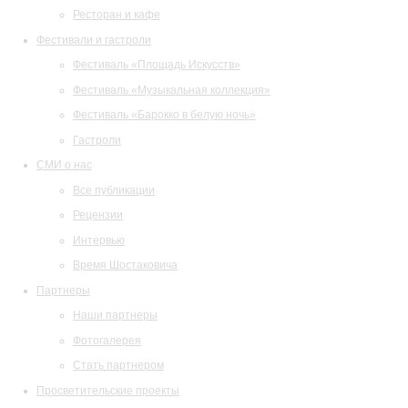
Ресторан и кафе
Фестивали и гастроли
Фестиваль «Площадь Искусств»
Фестиваль «Музыкальная коллекция»
Фестиваль «Барокко в белую ночь»
Гастроли
СМИ о нас
Все публикации
Рецензии
Интервью
Время Шостаковича
Партнеры
Наши партнеры
Фотогалерея
Стать партнером
Просветительские проекты