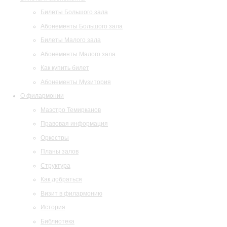
Билеты Большого зала
Абонементы Большого зала
Билеты Малого зала
Абонементы Малого зала
Как купить билет
Абонементы Музитория
О филармонии
Маэстро Темирканов
Правовая информация
Оркестры
Планы залов
Структура
Как добраться
Визит в филармонию
История
Библиотека