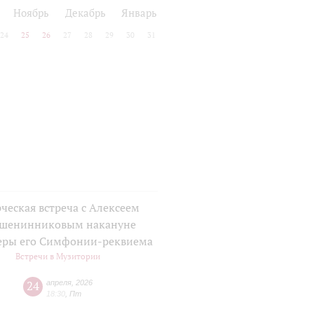
Ноябрь
Декабрь
Январь
24
25
26
27
28
29
30
31
ческая встреча с Алексеем
шенинниковым накануне
еры его Симфонии-реквиема
Встречи в Музитории
24
апреля
,
2026
18:30
,
Пт