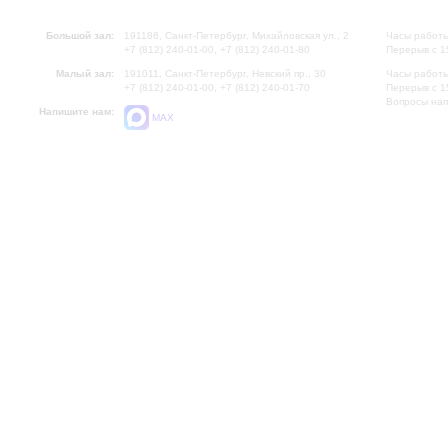
Большой зал:
191186, Санкт-Петербург, Михайловская ул., 2
Часы работы
+7 (812) 240-01-00, +7 (812) 240-01-80
Перерыв с 1
Малый зал:
191011, Санкт-Петербург, Невский пр., 30
Часы работы
+7 (812) 240-01-00, +7 (812) 240-01-70
Перерыв с 1
Вопросы на
Напишите нам:
MAX