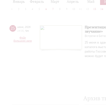
Январь
Февраль
Март
Апрель
Май
1
2
3
4
5
6
7
8
9
10
11
12
13
14
Презентаци
25
июня
,
2026
звучание»
14:00
,
Чт
Встречи в Бетх
Фойе
Большого зала
25 июня в зда
каталога выст
работы Госсов
можно будет п
Архив т