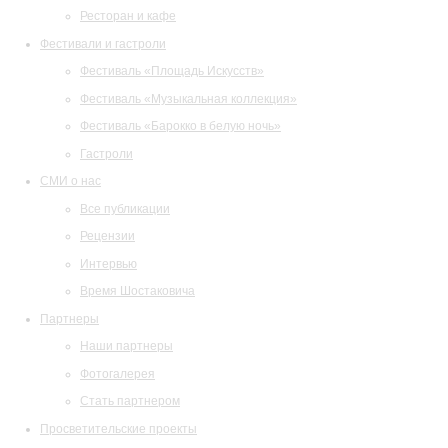
Ресторан и кафе
Фестивали и гастроли
Фестиваль «Площадь Искусств»
Фестиваль «Музыкальная коллекция»
Фестиваль «Барокко в белую ночь»
Гастроли
СМИ о нас
Все публикации
Рецензии
Интервью
Время Шостаковича
Партнеры
Наши партнеры
Фотогалерея
Стать партнером
Просветительские проекты