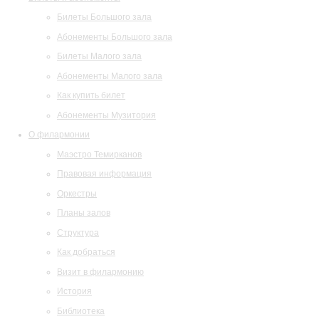
Билеты Большого зала
Абонементы Большого зала
Билеты Малого зала
Абонементы Малого зала
Как купить билет
Абонементы Музитория
О филармонии
Маэстро Темирканов
Правовая информация
Оркестры
Планы залов
Структура
Как добраться
Визит в филармонию
История
Библиотека