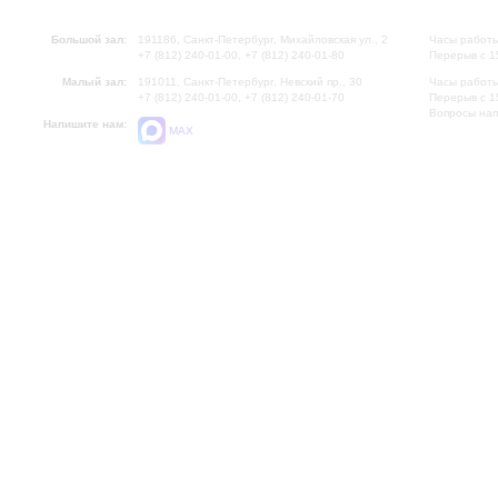
Большой зал:
191186, Санкт-Петербург, Михайловская ул., 2
Часы работы
+7 (812) 240-01-00, +7 (812) 240-01-80
Перерыв с 1
Малый зал:
191011, Санкт-Петербург, Невский пр., 30
Часы работы
+7 (812) 240-01-00, +7 (812) 240-01-70
Перерыв с 1
Вопросы на
Напишите нам:
MAX