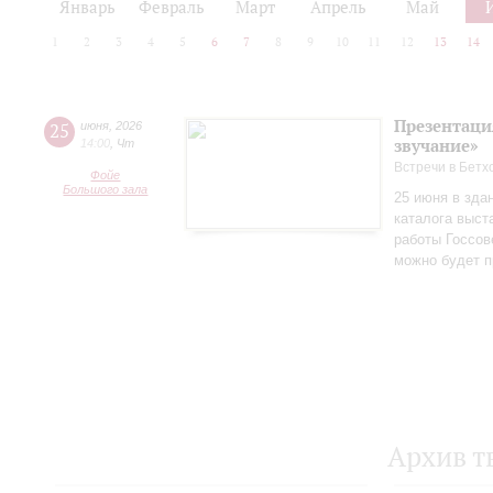
Январь
Февраль
Март
Апрель
Май
1
2
3
4
5
6
7
8
9
10
11
12
13
14
Презентаци
25
июня
,
2026
звучание»
14:00
,
Чт
Встречи в Бетх
Фойе
Большого зала
25 июня в зда
каталога выст
работы Госсов
можно будет п
Архив т