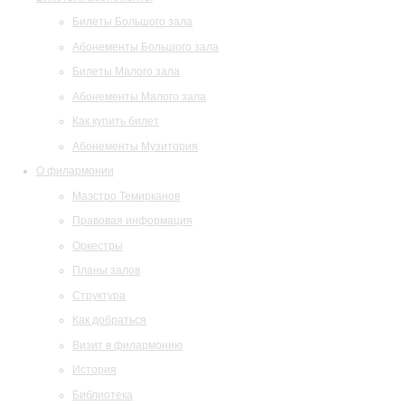
Билеты Большого зала
Абонементы Большого зала
Билеты Малого зала
Абонементы Малого зала
Как купить билет
Абонементы Музитория
О филармонии
Маэстро Темирканов
Правовая информация
Оркестры
Планы залов
Структура
Как добраться
Визит в филармонию
История
Библиотека