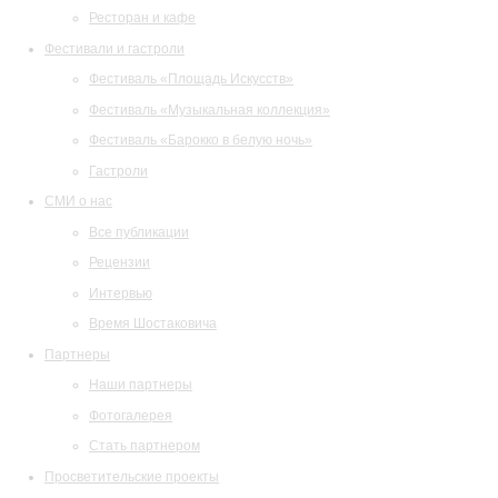
Ресторан и кафе
Фестивали и гастроли
Фестиваль «Площадь Искусств»
Фестиваль «Музыкальная коллекция»
Фестиваль «Барокко в белую ночь»
Гастроли
СМИ о нас
Все публикации
Рецензии
Интервью
Время Шостаковича
Партнеры
Наши партнеры
Фотогалерея
Стать партнером
Просветительские проекты