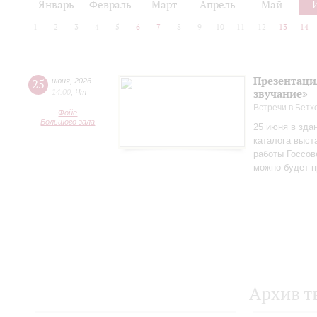
Январь
Февраль
Март
Апрель
Май
1
2
3
4
5
6
7
8
9
10
11
12
13
14
Презентаци
25
июня
,
2026
звучание»
14:00
,
Чт
Встречи в Бетх
Фойе
Большого зала
25 июня в зда
каталога выст
работы Госсов
можно будет п
Архив т