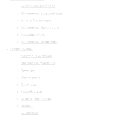
Билеты Большого зала
Абонементы Большого зала
Билеты Малого зала
Абонементы Малого зала
Как купить билет
Абонементы Музитория
О филармонии
Маэстро Темирканов
Правовая информация
Оркестры
Планы залов
Структура
Как добраться
Визит в филармонию
История
Библиотека