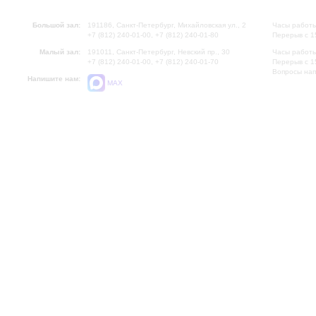
Большой зал:
191186, Санкт-Петербург, Михайловская ул., 2
Часы работы
+7 (812) 240-01-00, +7 (812) 240-01-80
Перерыв с 1
Малый зал:
191011, Санкт-Петербург, Невский пр., 30
Часы работы
+7 (812) 240-01-00, +7 (812) 240-01-70
Перерыв с 1
Вопросы на
Напишите нам:
MAX