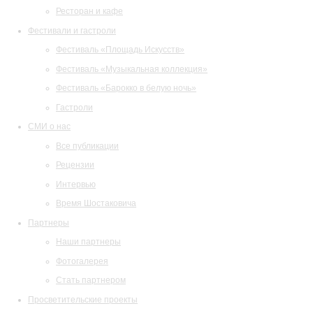
Ресторан и кафе
Фестивали и гастроли
Фестиваль «Площадь Искусств»
Фестиваль «Музыкальная коллекция»
Фестиваль «Барокко в белую ночь»
Гастроли
СМИ о нас
Все публикации
Рецензии
Интервью
Время Шостаковича
Партнеры
Наши партнеры
Фотогалерея
Стать партнером
Просветительские проекты