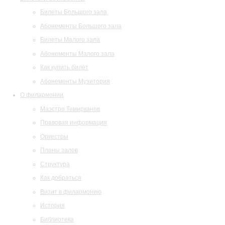
Билеты Большого зала
Абонементы Большого зала
Билеты Малого зала
Абонементы Малого зала
Как купить билет
Абонементы Музитория
О филармонии
Маэстро Темирканов
Правовая информация
Оркестры
Планы залов
Структура
Как добраться
Визит в филармонию
История
Библиотека