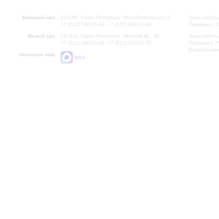
Большой зал:
191186, Санкт-Петербург, Михайловская ул., 2
Часы работы
+7 (812) 240-01-00, +7 (812) 240-01-80
Перерыв с 1
Малый зал:
191011, Санкт-Петербург, Невский пр., 30
Часы работы
+7 (812) 240-01-00, +7 (812) 240-01-70
Перерыв с 1
Вопросы на
Напишите нам:
MAX