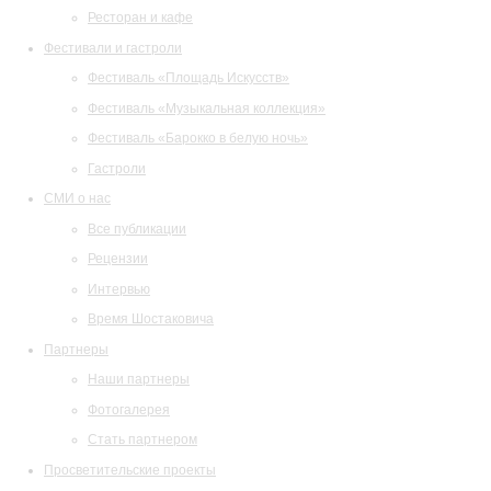
Ресторан и кафе
Фестивали и гастроли
Фестиваль «Площадь Искусств»
Фестиваль «Музыкальная коллекция»
Фестиваль «Барокко в белую ночь»
Гастроли
СМИ о нас
Все публикации
Рецензии
Интервью
Время Шостаковича
Партнеры
Наши партнеры
Фотогалерея
Стать партнером
Просветительские проекты