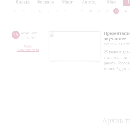
Январь
Февраль
Март
Апрель
Май
1
2
3
4
5
6
7
8
9
10
11
12
13
14
Презентаци
25
июня
,
2026
звучание»
14:00
,
Чт
Встречи в Бетх
Фойе
Большого зала
25 июня в зда
каталога выст
работы Госсов
можно будет п
Архив т