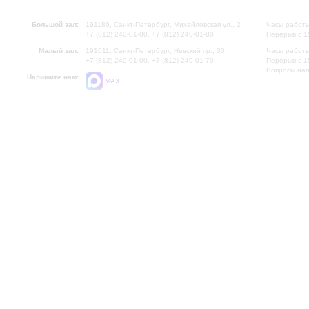
Большой зал:
191186, Санкт-Петербург, Михайловская ул., 2
Часы работы
+7 (812) 240-01-00, +7 (812) 240-01-80
Перерыв с 1
Малый зал:
191011, Санкт-Петербург, Невский пр., 30
Часы работы
+7 (812) 240-01-00, +7 (812) 240-01-70
Перерыв с 1
Вопросы на
Напишите нам:
MAX