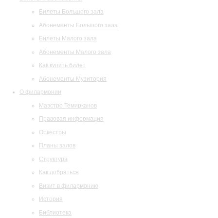
Билеты Большого зала
Абонементы Большого зала
Билеты Малого зала
Абонементы Малого зала
Как купить билет
Абонементы Музитория
О филармонии
Маэстро Темирканов
Правовая информация
Оркестры
Планы залов
Структура
Как добраться
Визит в филармонию
История
Библиотека