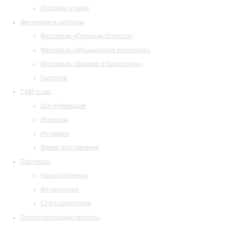
Ресторан и кафе
Фестивали и гастроли
Фестиваль «Площадь Искусств»
Фестиваль «Музыкальная коллекция»
Фестиваль «Барокко в белую ночь»
Гастроли
СМИ о нас
Все публикации
Рецензии
Интервью
Время Шостаковича
Партнеры
Наши партнеры
Фотогалерея
Стать партнером
Просветительские проекты