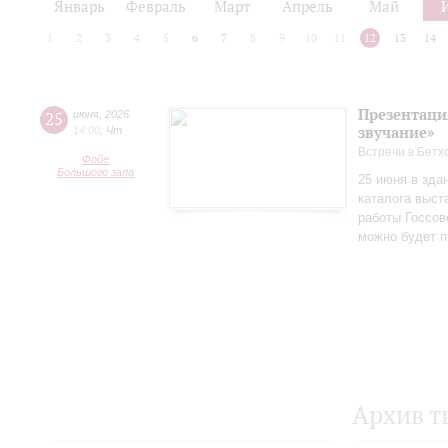
Январь
Февраль
Март
Апрель
Май
1
2
3
4
5
6
7
8
9
10
11
12
13
14
Презентаци
25
июня
,
2026
звучание»
14:00
,
Чт
Встречи в Бетх
Фойе
Большого зала
25 июня в зда
каталога выст
работы Госсов
можно будет п
Архив т