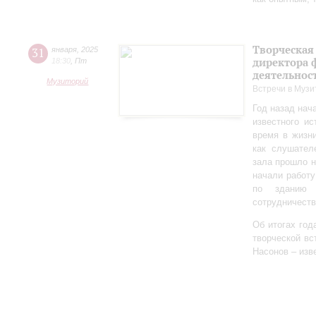
Творческая
31
января
,
2025
директора 
18:30
,
Пт
деятельно
Музиторий
Встречи в Музи
Год назад нач
известного ис
время в жизн
как слушател
зала прошло 
начали работу
по зданию 
сотрудничеств
Об итогах год
творческой в
Насонов – изв