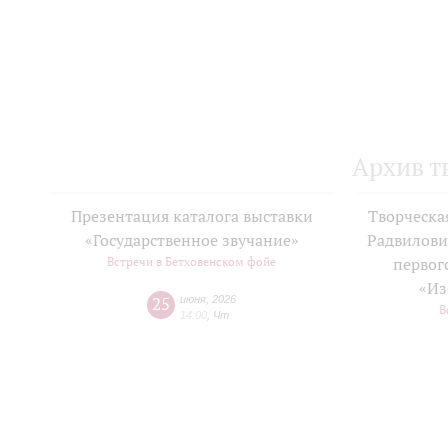
Архив т
Презентация каталога выставки
Творческа
«Государственное звучание»
Радвилови
Встречи в Бетховенском фойе
первог
«Из
25
июня
,
2026
В
14:00
,
Чт