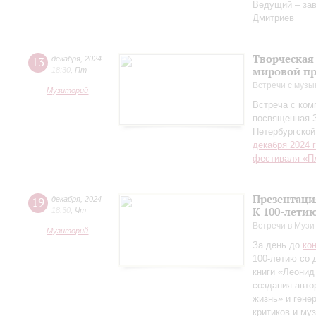
Ведущий – за
Дмитриев
Творческая
13
декабря
,
2024
мировой пр
18:30
,
Пт
Встречи с музы
Музиторий
Встреча с ко
посвященная 
Петербургско
декабря 2024 
фестиваля «П
Презентаци
19
декабря
,
2024
К 100-лети
18:30
,
Чт
Встречи в Музи
Музиторий
За день до
ко
100-летию со 
книги «Леонид
создания авто
жизнь» и гене
критиков и му