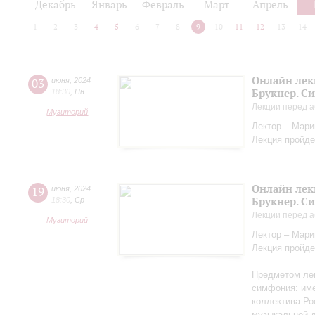
Декабрь
Январь
Февраль
Март
Апрель
1
2
3
4
5
6
7
8
9
10
11
12
13
14
Онлайн лек
03
июня
,
2024
Брукнер. С
18:30
,
Пн
Лекции перед а
Музиторий
Лектор – Мар
Лекция пройде
Онлайн лек
19
июня
,
2024
Брукнер. С
18:30
,
Ср
Лекции перед а
Музиторий
Лектор – Мар
Лекция пройде
Предметом лек
симфония: име
коллектива Ро
музыкальной д