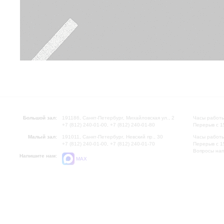
Большой зал:
191186, Санкт-Петербург, Михайловская ул., 2
Часы работы
+7 (812) 240-01-00, +7 (812) 240-01-80
Перерыв с 1
Малый зал:
191011, Санкт-Петербург, Невский пр., 30
Часы работы
+7 (812) 240-01-00, +7 (812) 240-01-70
Перерыв с 1
Вопросы на
Напишите нам:
MAX