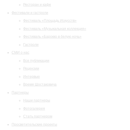
Ресторан и кафе
Фестивали и гастроли
Фестиваль «Площадь Искусств»
Фестиваль «Музыкальная коллекция»
Фестиваль «Барокко в белую ночь»
Гастроли
СМИ о нас
Все публикации
Рецензии
Интервью
Время Шостаковича
Партнеры
Наши партнеры
Фотогалерея
Стать партнером
Просветительские проекты