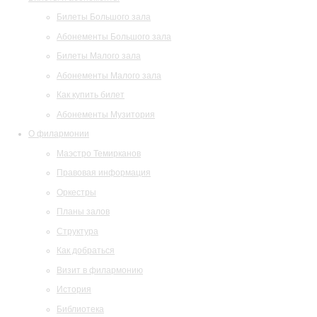
Билеты Большого зала
Абонементы Большого зала
Билеты Малого зала
Абонементы Малого зала
Как купить билет
Абонементы Музитория
О филармонии
Маэстро Темирканов
Правовая информация
Оркестры
Планы залов
Структура
Как добраться
Визит в филармонию
История
Библиотека