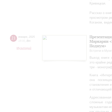
Кривицкая.
Рассказ о кни
просмотром ре
Коганом, виде
Презентаци
21
января
,
2025
Маркарян «
18:00
,
Вт
Подиум»
Музиторий
Встречи в Музи
Выход книги 
это крайне ре
три - моногра
Книга «Интер
она посвяще
становления и
и отличающей 
Адресованна
сложные соде
музыкантам-и
как опытным, 