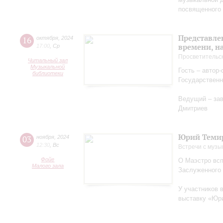
посвященного 
Представле
16
октября
,
2024
времени, н
17:00
,
Ср
Просветительс
Читальный зал
Музыкальной
Гость – автор
библиотеки
Государственн
Ведущий – за
Дмитриев
Юрий Теми
03
ноября
,
2024
12:30
,
Вс
Встречи с музы
Фойе
О Маэстро вcп
Малого зала
Заслуженного
У участников 
выставку «Юри