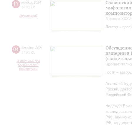
Славянский
17
ноября
,
2024
мифологии 
18:00
,
Вс
композитор
Музиторий
В рамках XXXV 
Лектор – проф
Обсуждение
04
декабря
,
2024
империи в 
17:00
,
Ср
(свидетельс
Читальный зал
Просветительс
Музыкальной
библиотеки
Гости – автор
Анатолий Будк
России, докто
Российской Ф
Надежда Бриню
исследователь
РФ) Научно-ис
РФ, кандидат 