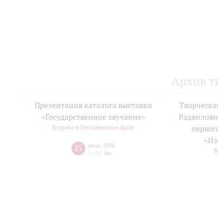
Архив т
Презентация каталога выставки
Творческа
«Государственное звучание»
Радвилови
Встречи в Бетховенском фойе
первог
«Из
25
июня
,
2026
В
14:00
,
Чт