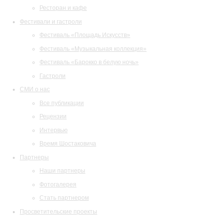
Ресторан и кафе
Фестивали и гастроли
Фестиваль «Площадь Искусств»
Фестиваль «Музыкальная коллекция»
Фестиваль «Барокко в белую ночь»
Гастроли
СМИ о нас
Все публикации
Рецензии
Интервью
Время Шостаковича
Партнеры
Наши партнеры
Фотогалерея
Стать партнером
Просветительские проекты