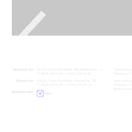
Большой зал:
191186, Санкт-Петербург, Михайловская ул., 2
Часы работы
+7 (812) 240-01-00, +7 (812) 240-01-80
Перерыв с 1
Малый зал:
191011, Санкт-Петербург, Невский пр., 30
Часы работы
+7 (812) 240-01-00, +7 (812) 240-01-70
Перерыв с 1
Вопросы на
Напишите нам:
MAX