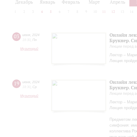
Декабрь
Январь
Февраль
Март
Апрель
1
2
3
4
5
6
7
8
9
10
11
12
13
14
Онлайн лек
03
июня
,
2024
Брукнер. С
18:30
,
Пн
Лекции перед а
Музиторий
Лектор – Мар
Лекция пройде
Онлайн лек
19
июня
,
2024
Брукнер. С
18:30
,
Ср
Лекции перед а
Музиторий
Лектор – Мар
Лекция пройде
Предметом лек
симфония: име
коллектива Ро
музыкальной д