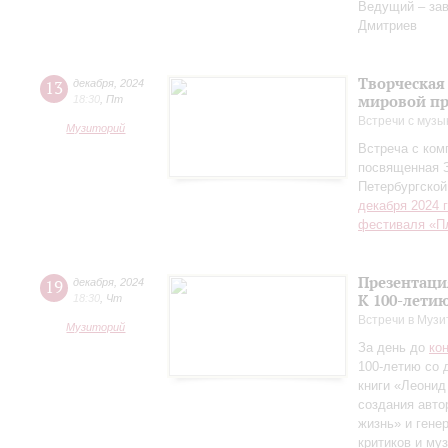
Ведущий – за
Дмитриев
Творческая
13
декабря
,
2024
мировой пр
18:30
,
Пт
Встречи с музы
Музиторий
Встреча с ко
посвященная 
Петербургско
декабря 2024 
фестиваля «П
Презентаци
19
декабря
,
2024
К 100-лети
18:30
,
Чт
Встречи в Музи
Музиторий
За день до
ко
100-летию со 
книги «Леонид
создания авто
жизнь» и гене
критиков и му