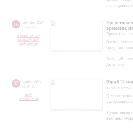
посвященного 
Представле
16
октября
,
2024
времени, н
17:00
,
Ср
Просветительс
Читальный зал
Музыкальной
Гость – автор
библиотеки
Государственн
Ведущий – за
Дмитриев
Юрий Теми
03
ноября
,
2024
12:30
,
Вс
Встречи с музы
Фойе
О Маэстро вcп
Малого зала
Заслуженного
У участников 
выставку «Юри