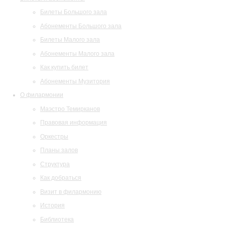
Билеты Большого зала
Абонементы Большого зала
Билеты Малого зала
Абонементы Малого зала
Как купить билет
Абонементы Музитория
О филармонии
Маэстро Темирканов
Правовая информация
Оркестры
Планы залов
Структура
Как добраться
Визит в филармонию
История
Библиотека