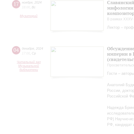
Славянский
17
ноября
,
2024
мифологии 
18:00
,
Вс
композитор
Музиторий
В рамках XXXV 
Лектор – проф
Обсуждение
04
декабря
,
2024
империи в 
17:00
,
Ср
(свидетельс
Читальный зал
Просветительс
Музыкальной
библиотеки
Гости – автор
Анатолий Будк
России, докто
Российской Ф
Надежда Бриню
исследователь
РФ) Научно-ис
РФ, кандидат 