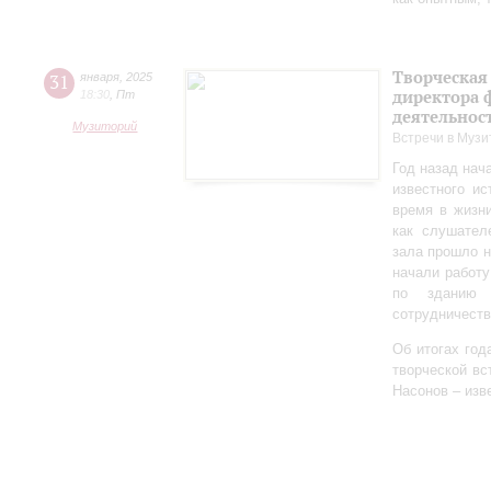
Творческая
31
января
,
2025
директора 
18:30
,
Пт
деятельно
Музиторий
Встречи в Музи
Год назад нач
известного ис
время в жизн
как слушател
зала прошло 
начали работу
по зданию 
сотрудничеств
Об итогах год
творческой в
Насонов – изв