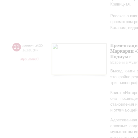
Кривицкая.
Рассказ о кни
просмотром ре
Коганом, виде
Презентаци
21
января
,
2025
Маркарян «
18:00
,
Вт
Подиум»
Музиторий
Встречи в Музи
Выход книги 
это крайне ре
три - моногра
Книга «Интер
она посвяще
становления и
и отличающей 
Адресованна
сложные соде
музыкантам-и
как опытным, 