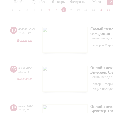
Ноябрь
Декабрь
Январь
Февраль
Март
А
1
2
3
4
5
6
7
8
9
10
11
12
13
14
Самый непо
19
апреля
,
2024
симфония
18:30
,
Пт
Лекции перед а
Музиторий
Лектор – Мар
Онлайн лек
03
июня
,
2024
Брукнер. С
18:30
,
Пн
Лекции перед а
Музиторий
Лектор – Мар
Лекция пройде
Онлайн лек
19
июня
,
2024
Брукнер. С
18:30
,
Ср