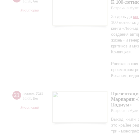
К 100-лети
18:30
,
Чт
Встречи в Музи
Музиторий
За день до
ко
100-летию со 
книги «Леонид
создания авто
жизнь» и гене
критиков и му
Кривицкая.
Рассказ о кни
просмотром ре
Коганом, виде
Презентаци
21
января
,
2025
Маркарян «
18:00
,
Вт
Подиум»
Музиторий
Встречи в Музи
Выход книги 
это крайне ре
три - моногра