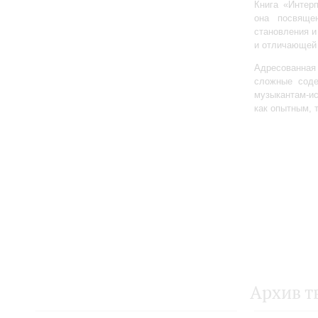
Книга «Интер
она посвяще
становления и
и отличающей 
Адресованна
сложные соде
музыкантам-и
как опытным, 
Архив т