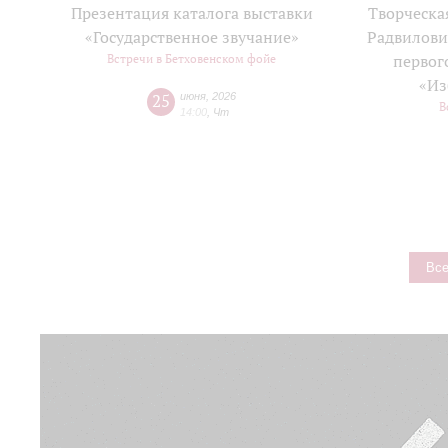
Презентация каталога выставки
Творческа
«Государственное звучание»
Радвилови
Встречи в Бетховенском фойе
первог
«Из
25
июня
,
2026
В
14:00
,
Чт
Все