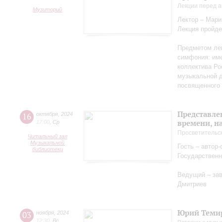
Лекции перед а
Музиторий
Лектор – Мар
Лекция пройде
Предметом лек
симфония: име
коллектива Ро
музыкальной д
посвященного 
Представле
16
октября
,
2024
времени, н
17:00
,
Ср
Просветительс
Читальный зал
Музыкальной
Гость – автор
библиотеки
Государственн
Ведущий – за
Дмитриев
Юрий Теми
03
ноября
,
2024
12:30
,
Вс