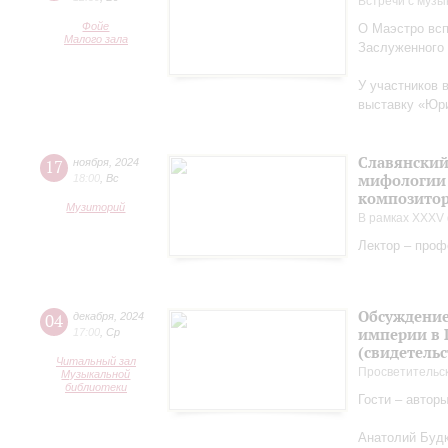
Встречи с музы
Фойе
О Маэстро вcп
Малого зала
Заслуженного
У участников 
выставку «Юри
Славянский
17
ноября
,
2024
мифологии 
18:00
,
Вс
композитор
Музиторий
В рамках XXXV 
Лектор – проф
Обсуждение
04
декабря
,
2024
империи в 
17:00
,
Ср
(свидетельс
Читальный зал
Просветительс
Музыкальной
библиотеки
Гости – автор
Анатолий Будк