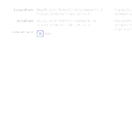
Большой зал:
191186, Санкт-Петербург, Михайловская ул., 2
Часы работы
+7 (812) 240-01-00, +7 (812) 240-01-80
Перерыв с 1
Малый зал:
191011, Санкт-Петербург, Невский пр., 30
Часы работы
+7 (812) 240-01-00, +7 (812) 240-01-70
Перерыв с 1
Вопросы на
Напишите нам:
MAX