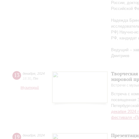
России, докто
Российской Ф
Надежда Бриню
исследователь
РФ) Научно-ис
РФ, кандидат 
Ведущий – за
Дмитриев
Творческая
13
декабря
,
2024
мировой пр
18:30
,
Пт
Встречи с музы
Музиторий
Встреча с ко
посвященная 
Петербургско
декабря 2024 
фестиваля «П
Презентаци
19
декабря
,
2024