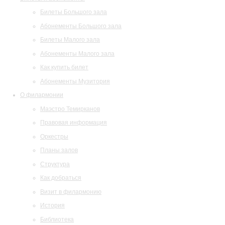
Билеты Большого зала
Абонементы Большого зала
Билеты Малого зала
Абонементы Малого зала
Как купить билет
Абонементы Музитория
О филармонии
Маэстро Темирканов
Правовая информация
Оркестры
Планы залов
Структура
Как добраться
Визит в филармонию
История
Библиотека