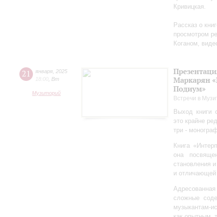
Кривицкая.
Рассказ о кни
просмотром ре
Коганом, виде
Презентаци
21
января
,
2025
Маркарян «
18:00
,
Вт
Подиум»
Музиторий
Встречи в Музи
Выход книги 
это крайне ре
три - моногра
Книга «Интер
она посвяще
становления и
и отличающей 
Адресованна
сложные соде
музыкантам-и
как опытным, 