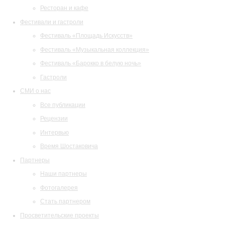
Ресторан и кафе
Фестивали и гастроли
Фестиваль «Площадь Искусств»
Фестиваль «Музыкальная коллекция»
Фестиваль «Барокко в белую ночь»
Гастроли
СМИ о нас
Все публикации
Рецензии
Интервью
Время Шостаковича
Партнеры
Наши партнеры
Фотогалерея
Стать партнером
Просветительские проекты