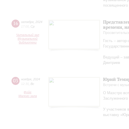
посвященного 
Представле
16
октября
,
2024
времени, н
17:00
,
Ср
Просветительс
Читальный зал
Музыкальной
Гость – автор
библиотеки
Государственн
Ведущий – за
Дмитриев
Юрий Теми
03
ноября
,
2024
12:30
,
Вс
Встречи с музы
Фойе
О Маэстро вcп
Малого зала
Заслуженного
У участников 
выставку «Юри