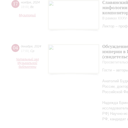
Славянский
17
ноября
,
2024
мифологии 
18:00
,
Вс
композитор
Музиторий
В рамках XXXV 
Лектор – проф
Обсуждение
04
декабря
,
2024
империи в 
17:00
,
Ср
(свидетельс
Читальный зал
Просветительс
Музыкальной
библиотеки
Гости – автор
Анатолий Будк
России, докто
Российской Ф
Надежда Бриню
исследователь
РФ) Научно-ис
РФ, кандидат 