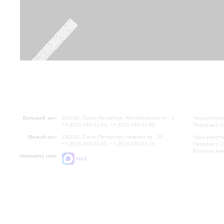
Большой зал:
191186, Санкт-Петербург, Михайловская ул., 2
Часы работы
+7 (812) 240-01-00, +7 (812) 240-01-80
Перерыв с 1
Малый зал:
191011, Санкт-Петербург, Невский пр., 30
Часы работы
+7 (812) 240-01-00, +7 (812) 240-01-70
Перерыв с 1
Вопросы на
Напишите нам:
MAX