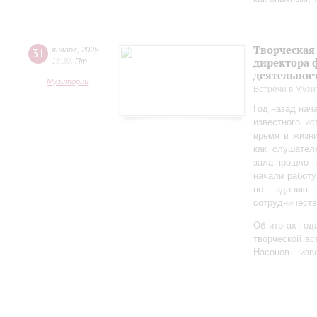
Творческая
31
января
,
2025
директора 
18:30
,
Пт
деятельно
Музиторий
Встречи в Музи
Год назад нач
известного ис
время в жизн
как слушател
зала прошло 
начали работу
по зданию 
сотрудничеств
Об итогах год
творческой в
Насонов – изв