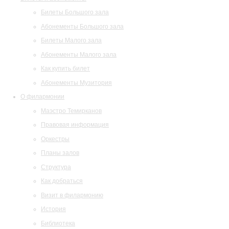
Билеты Большого зала
Абонементы Большого зала
Билеты Малого зала
Абонементы Малого зала
Как купить билет
Абонементы Музитория
О филармонии
Маэстро Темирканов
Правовая информация
Оркестры
Планы залов
Структура
Как добраться
Визит в филармонию
История
Библиотека