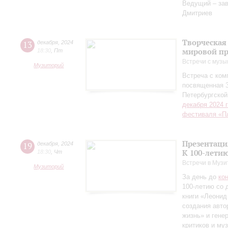
Ведущий – за
Дмитриев
Творческая
13
декабря
,
2024
мировой пр
18:30
,
Пт
Встречи с музы
Музиторий
Встреча с ко
посвященная 
Петербургско
декабря 2024 
фестиваля «П
Презентаци
19
декабря
,
2024
К 100-лети
18:30
,
Чт
Встречи в Музи
Музиторий
За день до
ко
100-летию со 
книги «Леонид
создания авто
жизнь» и гене
критиков и му