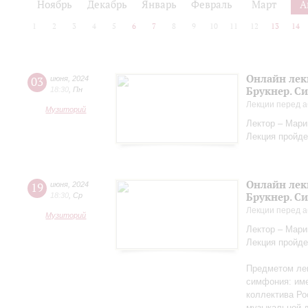
Ноябрь
Декабрь
Январь
Февраль
Март
А
1
2
3
4
5
6
7
8
9
10
11
12
13
14
Онлайн лек
03
июня
,
2024
Брукнер. С
18:30
,
Пн
Лекции перед а
Музиторий
Лектор – Мар
Лекция пройде
Онлайн лек
19
июня
,
2024
Брукнер. С
18:30
,
Ср
Лекции перед а
Музиторий
Лектор – Мар
Лекция пройде
Предметом лек
симфония: име
коллектива Ро
музыкальной д