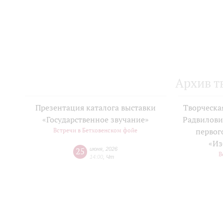
Архив т
Презентация каталога выставки
Творческа
«Государственное звучание»
Радвилови
Встречи в Бетховенском фойе
первог
«Из
25
июня
,
2026
В
14:00
,
Чт