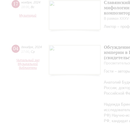
Славянский
17
ноября
,
2024
мифологии 
18:00
,
Вс
композитор
Музиторий
В рамках XXXV 
Лектор – проф
Обсуждение
04
декабря
,
2024
империи в 
17:00
,
Ср
(свидетельс
Читальный зал
Просветительс
Музыкальной
библиотеки
Гости – автор
Анатолий Будк
России, докто
Российской Ф
Надежда Бриню
исследователь
РФ) Научно-ис
РФ, кандидат 