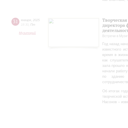
Творческая
31
января
,
2025
директора 
18:30
,
Пт
деятельно
Музиторий
Встречи в Музи
Год назад нач
известного ис
время в жизн
как слушател
зала прошло 
начали работу
по зданию 
сотрудничеств
Об итогах год
творческой в
Насонов – изв