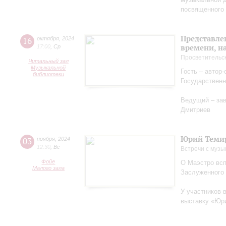
посвященного 
Представле
16
октября
,
2024
времени, н
17:00
,
Ср
Просветительс
Читальный зал
Музыкальной
Гость – автор
библиотеки
Государственн
Ведущий – за
Дмитриев
Юрий Теми
03
ноября
,
2024
12:30
,
Вс
Встречи с музы
Фойе
О Маэстро вcп
Малого зала
Заслуженного
У участников 
выставку «Юри