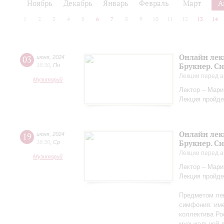
Ноябрь
Декабрь
Январь
Февраль
Март
А
1
2
3
4
5
6
7
8
9
10
11
12
13
14
Онлайн лек
03
июня
,
2024
Брукнер. С
18:30
,
Пн
Лекции перед а
Музиторий
Лектор – Мар
Лекция пройде
Онлайн лек
19
июня
,
2024
Брукнер. С
18:30
,
Ср
Лекции перед а
Музиторий
Лектор – Мар
Лекция пройде
Предметом лек
симфония: име
коллектива Ро
музыкальной д