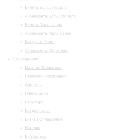
Билеты Большого зала
Абонементы Большого зала
Билеты Малого зала
Абонементы Малого зала
Как купить билет
Абонементы Музитория
О филармонии
Маэстро Темирканов
Правовая информация
Оркестры
Планы залов
Структура
Как добраться
Визит в филармонию
История
Библиотека