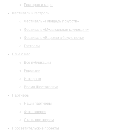
Ресторан и кафе
Фестивали и гастроли
Фестиваль «Площадь Искусств»
Фестиваль «Музыкальная коллекция»
Фестиваль «Барокко в белую ночь»
Гастроли
СМИ о нас
Все публикации
Рецензии
Интервью
Время Шостаковича
Партнеры
Наши партнеры
Фотогалерея
Стать партнером
Просветительские проекты