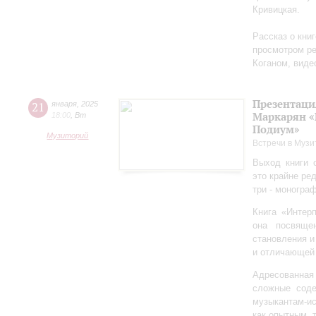
Кривицкая.
Рассказ о кни
просмотром ре
Коганом, виде
Презентаци
21
января
,
2025
Маркарян «
18:00
,
Вт
Подиум»
Музиторий
Встречи в Музи
Выход книги 
это крайне ре
три - моногра
Книга «Интер
она посвяще
становления и
и отличающей 
Адресованна
сложные соде
музыкантам-и
как опытным, 