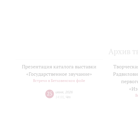
Архив т
Презентация каталога выставки
Творческа
«Государственное звучание»
Радвилови
Встречи в Бетховенском фойе
первог
«Из
25
июня
,
2026
В
14:00
,
Чт