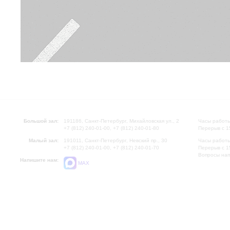
Большой зал:
191186, Санкт-Петербург, Михайловская ул., 2
Часы работы
+7 (812) 240-01-00, +7 (812) 240-01-80
Перерыв с 1
Малый зал:
191011, Санкт-Петербург, Невский пр., 30
Часы работы
+7 (812) 240-01-00, +7 (812) 240-01-70
Перерыв с 1
Вопросы на
Напишите нам:
MAX