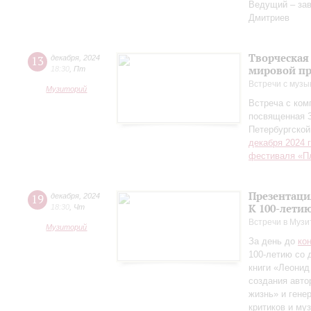
Ведущий – за
Дмитриев
Творческая
13
декабря
,
2024
мировой пр
18:30
,
Пт
Встречи с музы
Музиторий
Встреча с ко
посвященная 
Петербургско
декабря 2024 
фестиваля «П
Презентаци
19
декабря
,
2024
К 100-лети
18:30
,
Чт
Встречи в Музи
Музиторий
За день до
ко
100-летию со 
книги «Леонид
создания авто
жизнь» и гене
критиков и му