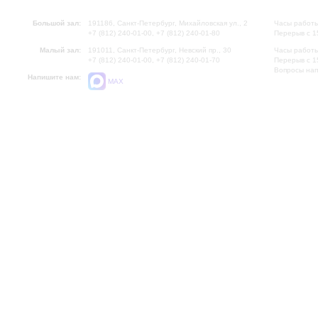
Большой зал:
191186, Санкт-Петербург, Михайловская ул., 2
Часы работы
+7 (812) 240-01-00, +7 (812) 240-01-80
Перерыв с 1
Малый зал:
191011, Санкт-Петербург, Невский пр., 30
Часы работы
+7 (812) 240-01-00, +7 (812) 240-01-70
Перерыв с 1
Вопросы на
Напишите нам:
MAX