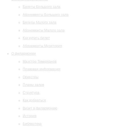
Билеты Большого зала
Абонементы Большого зала
Билеты Малого зала
Абонементы Малого зала
Как купить билет
Абонементы Музитория
О филармонии
Маэстро Темирканов
Правовая информация
Оркестры
Планы залов
Структура
Как добраться
Визит в филармонию
История
Библиотека