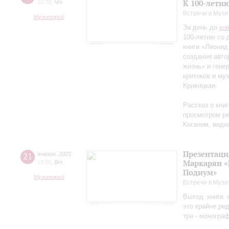
К 100-лети
18:30
,
Чт
Встречи в Музи
Музиторий
За день до
ко
100-летию со 
книги «Леонид
создания авто
жизнь» и гене
критиков и му
Кривицкая.
Рассказ о кни
просмотром ре
Коганом, виде
Презентаци
21
января
,
2025
Маркарян «
18:00
,
Вт
Подиум»
Музиторий
Встречи в Музи
Выход книги 
это крайне ре
три - моногра