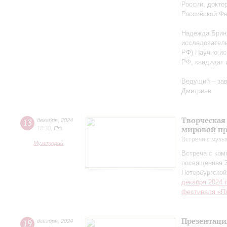
России, докто
Российской Ф
Надежда Бриню
исследователь
РФ) Научно-ис
РФ, кандидат 
Ведущий – за
Дмитриев
Творческая
13
декабря
,
2024
мировой пр
18:30
,
Пт
Встречи с музы
Музиторий
Встреча с ко
посвященная 
Петербургско
декабря 2024 
фестиваля «П
Презентаци
19
декабря
,
2024