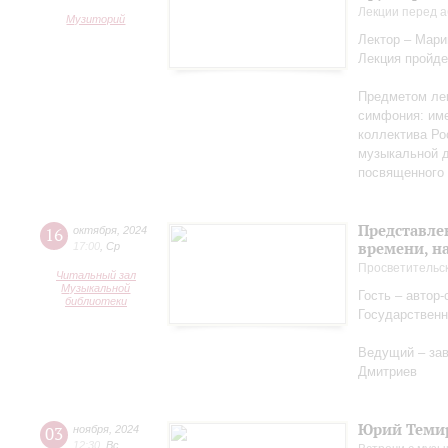
Лекции перед а
Музиторий
Лектор – Мар
Лекция пройде
Предметом лек
симфония: име
коллектива Ро
музыкальной д
посвященного 
Представле
16
октября
,
2024
времени, н
17:00
,
Ср
Просветительс
Читальный зал
Музыкальной
Гость – автор
библиотеки
Государственн
Ведущий – за
Дмитриев
Юрий Теми
03
ноября
,
2024
12:30
,
Вс