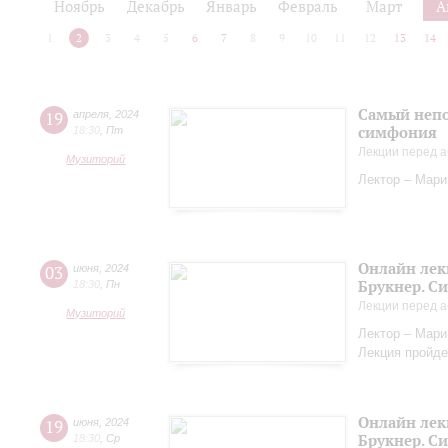
Ноябрь
Декабрь
Январь
Февраль
Март
А
1
2
3
4
5
6
7
8
9
10
11
12
13
14
Самый непо
19
апреля
,
2024
симфония
18:30
,
Пт
Лекции перед а
Музиторий
Лектор – Мар
Онлайн лек
03
июня
,
2024
Брукнер. С
18:30
,
Пн
Лекции перед а
Музиторий
Лектор – Мар
Лекция пройде
Онлайн лек
19
июня
,
2024
Брукнер. С
18:30
,
Ср