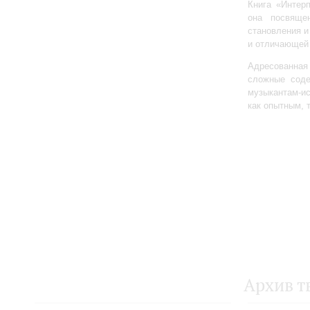
Книга «Интер
она посвяще
становления и
и отличающей 
Адресованна
сложные соде
музыкантам-и
как опытным, 
Архив т