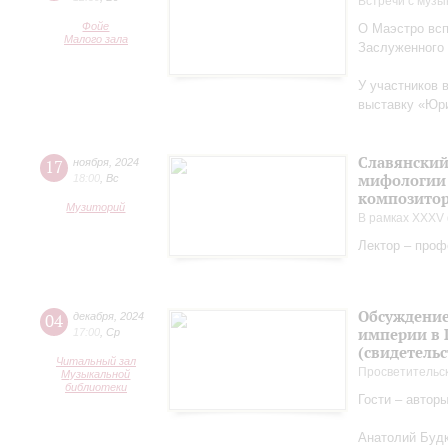
Встречи с музы
Фойе
О Маэстро вcп
Малого зала
Заслуженного
У участников 
выставку «Юри
Славянский
17
ноября
,
2024
мифологии 
18:00
,
Вс
композитор
Музиторий
В рамках XXXV 
Лектор – проф
Обсуждение
04
декабря
,
2024
империи в 
17:00
,
Ср
(свидетельс
Читальный зал
Просветительс
Музыкальной
библиотеки
Гости – автор
Анатолий Будк