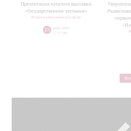
Презентация каталога выставки
Творческа
«Государственное звучание»
Радвилови
Встречи в Бетховенском фойе
первог
«Из
25
июня
,
2026
В
14:00
,
Чт
Все