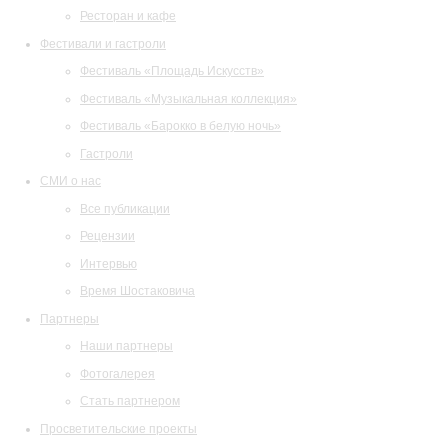
Ресторан и кафе
Фестивали и гастроли
Фестиваль «Площадь Искусств»
Фестиваль «Музыкальная коллекция»
Фестиваль «Барокко в белую ночь»
Гастроли
СМИ о нас
Все публикации
Рецензии
Интервью
Время Шостаковича
Партнеры
Наши партнеры
Фотогалерея
Стать партнером
Просветительские проекты