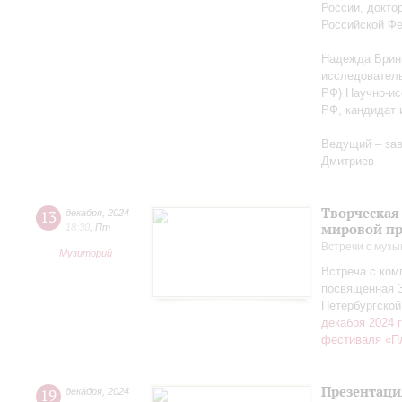
России, докто
Российской Ф
Надежда Бриню
исследователь
РФ) Научно-ис
РФ, кандидат 
Ведущий – за
Дмитриев
Творческая
13
декабря
,
2024
мировой пр
18:30
,
Пт
Встречи с музы
Музиторий
Встреча с ко
посвященная 
Петербургско
декабря 2024 
фестиваля «П
Презентаци
19
декабря
,
2024