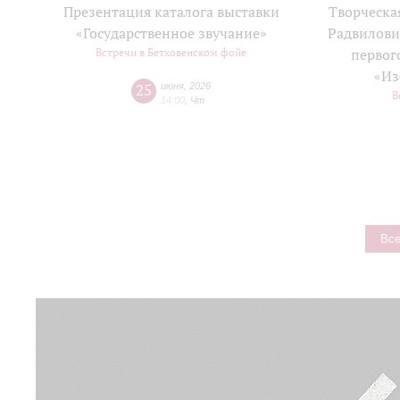
Презентация каталога выставки
Творческа
«Государственное звучание»
Радвилови
Встречи в Бетховенском фойе
первог
«Из
25
июня
,
2026
В
14:00
,
Чт
Все