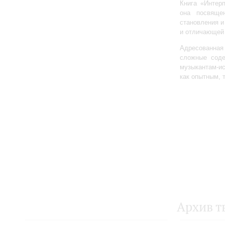
Книга «Интер
она посвяще
становления и
и отличающей 
Адресованна
сложные соде
музыкантам-и
как опытным, 
Архив т