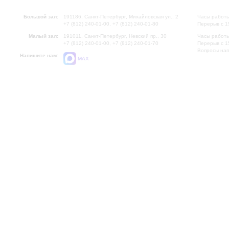
Большой зал:
191186, Санкт-Петербург, Михайловская ул., 2
Часы работы
+7 (812) 240-01-00, +7 (812) 240-01-80
Перерыв с 1
Малый зал:
191011, Санкт-Петербург, Невский пр., 30
Часы работы
+7 (812) 240-01-00, +7 (812) 240-01-70
Перерыв с 1
Вопросы на
Напишите нам:
MAX