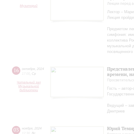
Лекции перед а
Музиторий
Лектор – Мар
Лекция пройде
Предметом лек
симфония: име
коллектива Ро
музыкальной д
посвященного 
Представле
16
октября
,
2024
времени, н
17:00
,
Ср
Просветительс
Читальный зал
Музыкальной
Гость – автор
библиотеки
Государственн
Ведущий – за
Дмитриев
Юрий Теми
03
ноября
,
2024
12:30
,
Вс