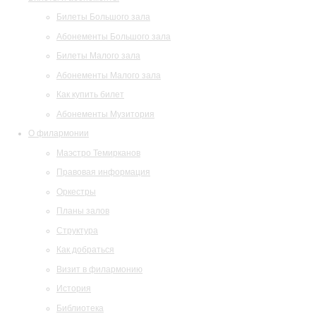
Билеты Большого зала
Абонементы Большого зала
Билеты Малого зала
Абонементы Малого зала
Как купить билет
Абонементы Музитория
О филармонии
Маэстро Темирканов
Правовая информация
Оркестры
Планы залов
Структура
Как добраться
Визит в филармонию
История
Библиотека