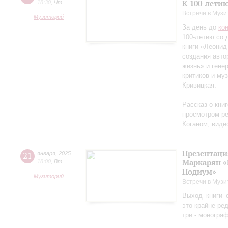
К 100-лети
18:30
,
Чт
Встречи в Музи
Музиторий
За день до
ко
100-летию со 
книги «Леонид
создания авто
жизнь» и гене
критиков и му
Кривицкая.
Рассказ о кни
просмотром ре
Коганом, виде
Презентаци
21
января
,
2025
Маркарян «
18:00
,
Вт
Подиум»
Музиторий
Встречи в Музи
Выход книги 
это крайне ре
три - моногра