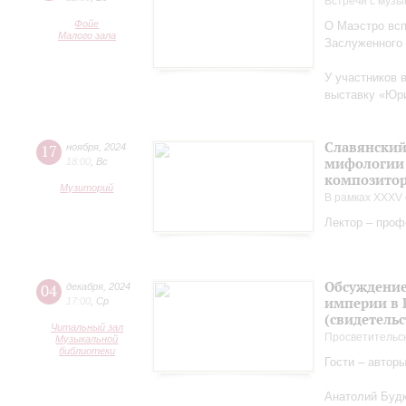
Встречи с музы
Фойе
О Маэстро вcп
Малого зала
Заслуженного
У участников 
выставку «Юри
Славянский
17
ноября
,
2024
мифологии 
18:00
,
Вс
композитор
Музиторий
В рамках XXXV 
Лектор – проф
Обсуждение
04
декабря
,
2024
империи в 
17:00
,
Ср
(свидетельс
Читальный зал
Просветительс
Музыкальной
библиотеки
Гости – автор
Анатолий Будк