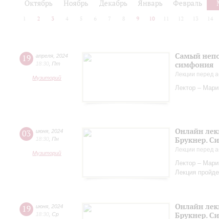
Октябрь
Ноябрь
Декабрь
Январь
Февраль
1
2
3
4
5
6
7
8
9
10
11
12
13
14
Самый непо
19
апреля
,
2024
симфония
18:30
,
Пт
Лекции перед а
Музиторий
Лектор – Мар
Онлайн лек
03
июня
,
2024
Брукнер. С
18:30
,
Пн
Лекции перед а
Музиторий
Лектор – Мар
Лекция пройде
Онлайн лек
19
июня
,
2024
Брукнер. С
18:30
,
Ср