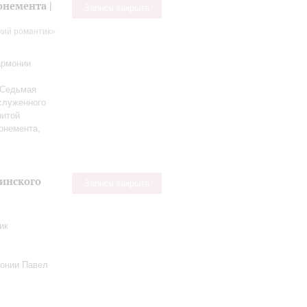
немента |
Запись закрыта
кий романтик»
армонии
 Седьмая
служенного
нитой
онемента,
кинского
Запись закрыта
ик
онии Павел