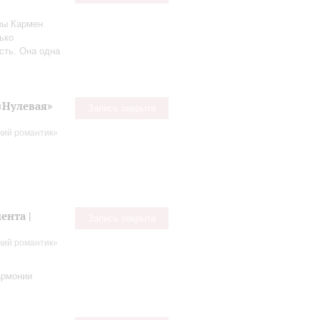
изы Кармен
ько
сть. Она одна
«Нулевая»
Запись закрыта
кий романтик»
ента |
Запись закрыта
кий романтик»
армонии