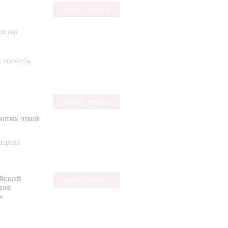
Запись закрыта
ейстер
х посетить
Запись закрыта
наших дней
аврова
йской
Запись закрыта
дов
»