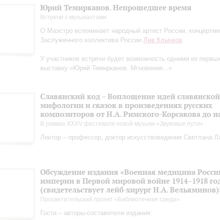
Юрий Темирканов. Непрошедшее время
Встречи с музыкантами
О Маэстро вcпоминает народный артист России, концертм
Заслуженного коллектива России
Лев Клычков
У участников встречи будет возможность одними из первы
выставку «Юрий Темирканов. Мгновения...»
Славянский код – Воплощение идей славянской
мифологии и сказок в произведениях русских
композиторов от Н.А. Римского-Корсакова до 
В рамках XXXV фестиваля новой музыки «Звуковые пути»
Лектор – профессор, доктор искусствоведения Светлана Л
Обсуждение издания «Военная медицина Росси
империи в Первой мировой войне 1914–1918 го
(свидетельствует лейб-хирург Н.А. Вельяминов)
Просветительский проект «Библиотечная среда»
Гости – авторы-составители издания: