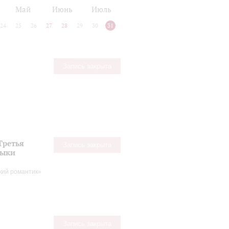
Май
Июнь
Июль
24
25
26
27
28
29
30
31
Запись закрыта
Третья
Запись закрыта
зыки
кий романтик»
Запись закрыта