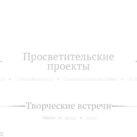
Просветительские
проекты
вки
Издания филармонии
Образовательные программы
Инкл
Творческие встречи
Афиша
Циклы
Архив
24