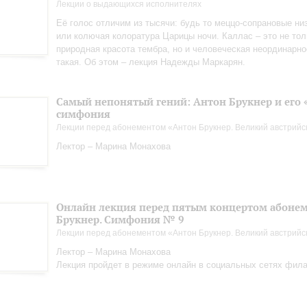
Лекции о выдающихся исполнителях
Её голос отличим из тысячи: будь то меццо-сопрановые н
или колючая колоратура Царицы ночи. Каллас – это не тол
природная красота тембра, но и человеческая неординарно
такая. Об этом – лекция Надежды Маркарян.
Самый непонятый гений: Антон Брукнер и его 
симфония
Лекции перед абонементом «Антон Брукнер. Великий австрийс
Лектор – Марина Монахова
Онлайн лекция перед пятым концертом абонем
Брукнер. Симфония № 9
Лекции перед абонементом «Антон Брукнер. Великий австрийс
Лектор – Марина Монахова
Лекция пройдет в режиме онлайн в социальных сетях фил