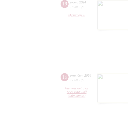
19
июня
,
2024
18:30
,
Ср
Музиторий
16
октября
,
2024
17:00
,
Ср
Читальный зал
Музыкальной
библиотеки