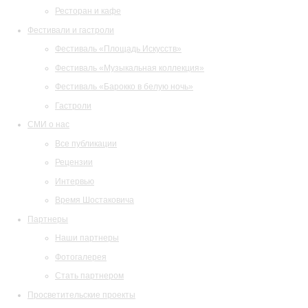
Ресторан и кафе
Фестивали и гастроли
Фестиваль «Площадь Искусств»
Фестиваль «Музыкальная коллекция»
Фестиваль «Барокко в белую ночь»
Гастроли
СМИ о нас
Все публикации
Рецензии
Интервью
Время Шостаковича
Партнеры
Наши партнеры
Фотогалерея
Стать партнером
Просветительские проекты