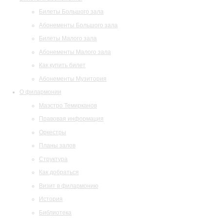
Билеты Большого зала
Абонементы Большого зала
Билеты Малого зала
Абонементы Малого зала
Как купить билет
Абонементы Музитория
О филармонии
Маэстро Темирканов
Правовая информация
Оркестры
Планы залов
Структура
Как добраться
Визит в филармонию
История
Библиотека