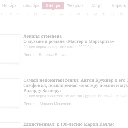
Ноябрь
Декабрь
Январь
Февраль
Март
Апрель
9
10
11
12
13
14
15
16
17
18
19
20
21
22
23
Лекция отменена
О музыке в романе «Мастер и Маргарита»
Лекции перед концертами (сезон 2023/24)
Лектор - Валерия Величко
Самый непонятый гений: Антон Брукнер и его 
симфония, посвященная «мастеру поэзии и му
Рихарду Вагнеру»
Лекции перед абонементом «Антон Брукнер. Великий австрийс
Лектор – Марина Монахова
Единственная: к 100-летию Марии Каллас