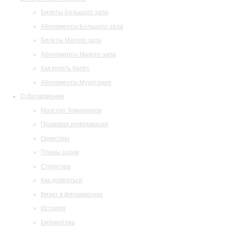
Билеты Большого зала
Абонементы Большого зала
Билеты Малого зала
Абонементы Малого зала
Как купить билет
Абонементы Музитория
О филармонии
Маэстро Темирканов
Правовая информация
Оркестры
Планы залов
Структура
Как добраться
Визит в филармонию
История
Библиотека