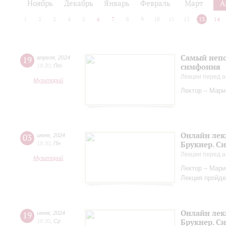
Ноябрь
Декабрь
Январь
Февраль
Март
А
1
2
3
4
5
6
7
8
9
10
11
12
13
14
Самый непо
19
апреля
,
2024
симфония
18:30
,
Пт
Лекции перед а
Музиторий
Лектор – Мар
Онлайн лек
03
июня
,
2024
Брукнер. С
18:30
,
Пн
Лекции перед а
Музиторий
Лектор – Мар
Лекция пройде
Онлайн лек
19
июня
,
2024
Брукнер. С
18:30
,
Ср