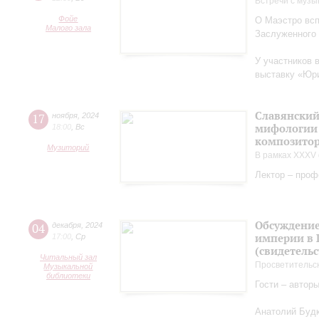
Встречи с музы
Фойе
О Маэстро вcп
Малого зала
Заслуженного
У участников 
выставку «Юри
Славянский
17
ноября
,
2024
мифологии 
18:00
,
Вс
композитор
Музиторий
В рамках XXXV 
Лектор – проф
Обсуждение
04
декабря
,
2024
империи в 
17:00
,
Ср
(свидетельс
Читальный зал
Просветительс
Музыкальной
библиотеки
Гости – автор
Анатолий Будк