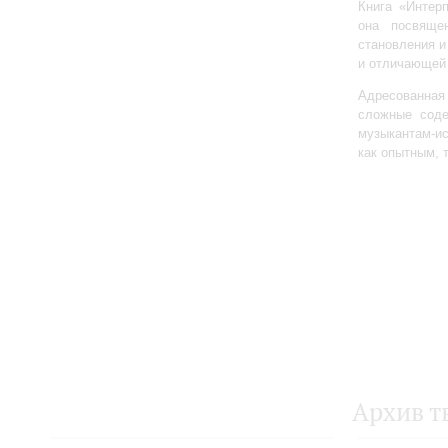
Книга «Интер
она посвяще
становления и
и отличающей 
Адресованна
сложные соде
музыкантам-и
как опытным, 
Архив т