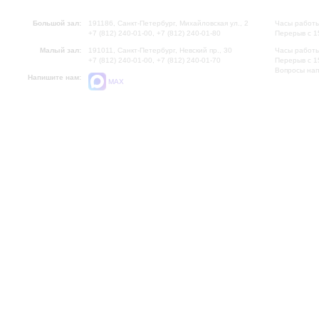
Большой зал:
191186, Санкт-Петербург, Михайловская ул., 2
Часы работы
+7 (812) 240-01-00, +7 (812) 240-01-80
Перерыв с 1
Малый зал:
191011, Санкт-Петербург, Невский пр., 30
Часы работы
+7 (812) 240-01-00, +7 (812) 240-01-70
Перерыв с 1
Вопросы на
Напишите нам:
MAX