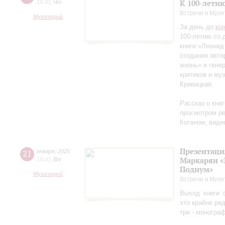
К 100-лети
18:30
,
Чт
Встречи в Музи
Музиторий
За день до
ко
100-летию со 
книги «Леонид
создания авто
жизнь» и гене
критиков и му
Кривицкая.
Рассказ о кни
просмотром ре
Коганом, виде
Презентаци
21
января
,
2025
Маркарян «
18:00
,
Вт
Подиум»
Музиторий
Встречи в Музи
Выход книги 
это крайне ре
три - моногра