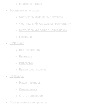
Ресторан и кафе
Фестивали и гастроли
Фестиваль «Площадь Искусств»
Фестиваль «Музыкальная коллекция»
Фестиваль «Барокко в белую ночь»
Гастроли
СМИ о нас
Все публикации
Рецензии
Интервью
Время Шостаковича
Партнеры
Наши партнеры
Фотогалерея
Стать партнером
Просветительские проекты