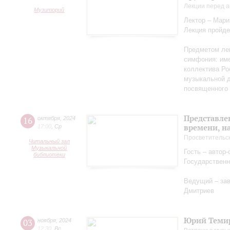
Лекции перед а
Музиторий
Лектор – Мар
Лекция пройде
Предметом лек
симфония: име
коллектива Ро
музыкальной д
посвященного 
Представле
16
октября
,
2024
времени, н
17:00
,
Ср
Просветительс
Читальный зал
Музыкальной
Гость – автор
библиотеки
Государственн
Ведущий – за
Дмитриев
Юрий Теми
03
ноября
,
2024
12:30
,
Вс