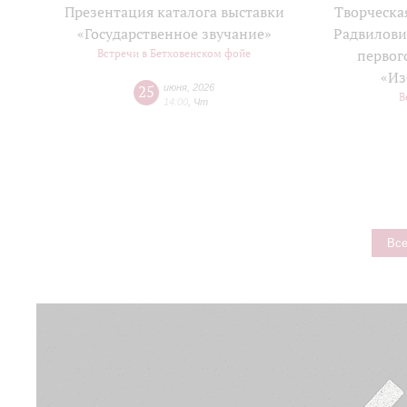
Презентация каталога выставки
Творческа
«Государственное звучание»
Радвилови
Встречи в Бетховенском фойе
первог
«Из
25
июня
,
2026
В
14:00
,
Чт
Все