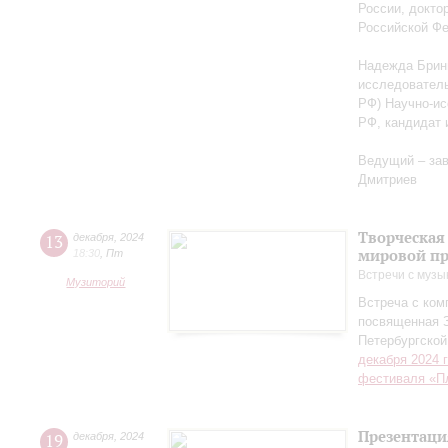
России, докто
Российской Ф
Надежда Бриню
исследователь
РФ) Научно-ис
РФ, кандидат 
Ведущий – за
Дмитриев
Творческая
13
декабря
,
2024
мировой пр
18:30
,
Пт
Встречи с музы
Музиторий
Встреча с ко
посвященная 
Петербургско
декабря 2024 
фестиваля «П
Презентаци
19
декабря
,
2024