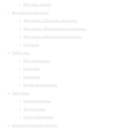
Ресторан и кафе
Фестивали и гастроли
Фестиваль «Площадь Искусств»
Фестиваль «Музыкальная коллекция»
Фестиваль «Барокко в белую ночь»
Гастроли
СМИ о нас
Все публикации
Рецензии
Интервью
Время Шостаковича
Партнеры
Наши партнеры
Фотогалерея
Стать партнером
Просветительские проекты