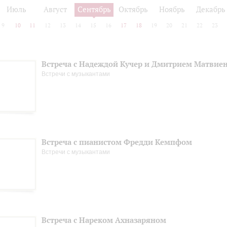
Июль
Август
Сентябрь
Октябрь
Ноябрь
Декабрь
9
10
11
12
13
14
15
16
17
18
19
20
21
22
23
Встреча с Надеждой Кучер и Дмитрием Матвие
Встречи с музыкантами
Встреча с пианистом Фредди Кемпфом
Встречи с музыкантами
Встреча с Нареком Ахназаряном