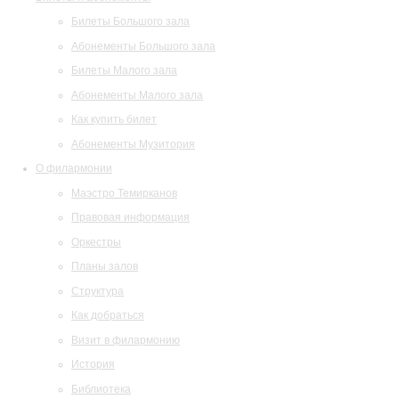
Билеты Большого зала
Абонементы Большого зала
Билеты Малого зала
Абонементы Малого зала
Как купить билет
Абонементы Музитория
О филармонии
Маэстро Темирканов
Правовая информация
Оркестры
Планы залов
Структура
Как добраться
Визит в филармонию
История
Библиотека