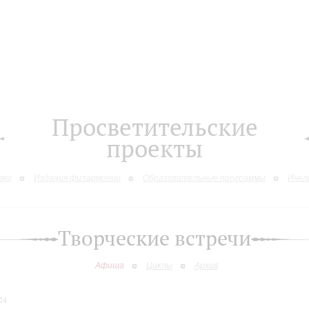
Просветительские
проекты
вки
Издания филармонии
Образовательные программы
Инкл
Творческие встречи
Афиша
Циклы
Архив
24