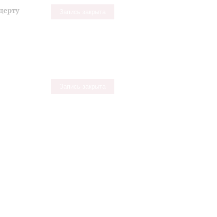
церту
Запись закрыта
Запись закрыта