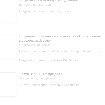
Встреча с Александром Рудиным
Встречи с музыкантами
Ведущая встречи - Ирина Родионова
Встреча-обсуждение к концерту «Постоянный/
переменный ток»
О современной музыке
Гости встречи - Анатолий Королёв, Артур Зобнин и Настас
Ведущая встречи - Екатерина Вербицкая
Лекция о Г.В. Свиридове
Лекции перед концертами
Лектор - Александр Сергеевич Белоненко