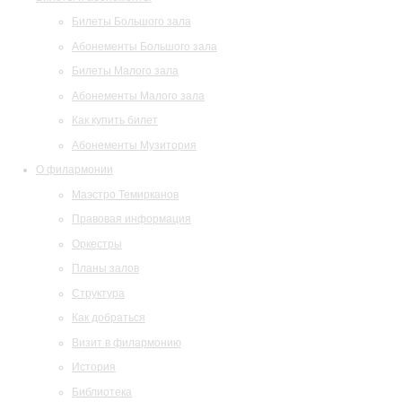
Билеты Большого зала
Абонементы Большого зала
Билеты Малого зала
Абонементы Малого зала
Как купить билет
Абонементы Музитория
О филармонии
Маэстро Темирканов
Правовая информация
Оркестры
Планы залов
Структура
Как добраться
Визит в филармонию
История
Библиотека