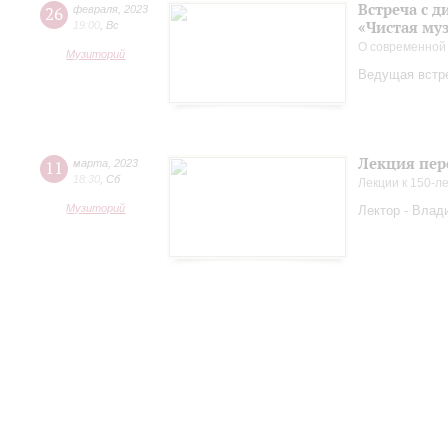
Встреча с 
26
февраля
,
2023
«Чистая му
19:00
,
Вс
О современной
Музиторий
Ведущая встр
Лекция пер
11
марта
,
2023
18:30
,
Сб
Лекции к 150-л
Музиторий
Лектор - Влад