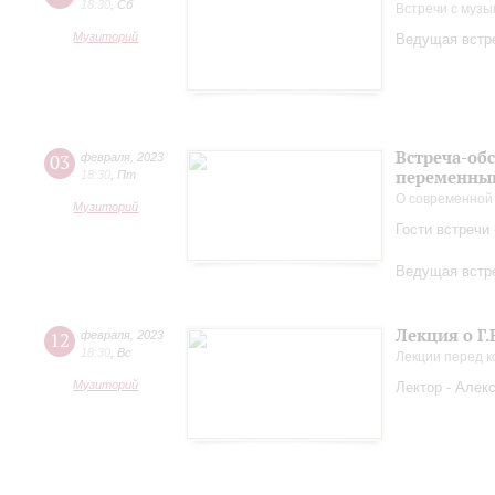
18:30
,
Сб
Встречи с музы
Музиторий
Ведущая встре
Встреча-об
03
февраля
,
2023
переменный
18:30
,
Пт
О современной
Музиторий
Гости встречи
Ведущая встре
Лекция о Г.
12
февраля
,
2023
18:30
,
Вс
Лекции перед 
Музиторий
Лектор - Алек