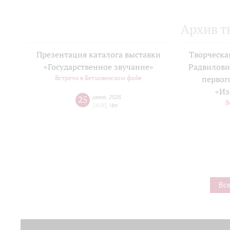
Архив т
Презентация каталога выставки
Творческа
«Государственное звучание»
Радвилови
Встречи в Бетховенском фойе
первог
«Из
25
июня
,
2026
В
14:00
,
Чт
Все