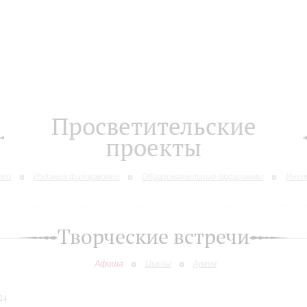
Просветительские
проекты
вки
Издания филармонии
Образовательные программы
Инкл
Творческие встречи
Афиша
Циклы
Архив
24