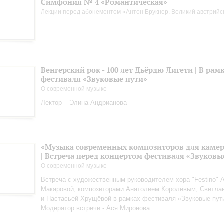
Симфония № 4 «Романтическая»
Лекции перед абонементом «Антон Брукнер. Великий австрийс
Венгерский рок - 100 лет Дьёрдю Лигети | В рам
фестиваля «Звуковые пути»
О современной музыке
Лектор – Элина Андрианова
«Музыка современных композиторов для камер
| Встреча перед концертом фестиваля «Звуковы
О современной музыке
Встреча с художественным руководителем хора "Festino" 
Макаровой, композиторами Анатолием Королёвым, Светла
и Настасьей Хрущёвой в рамках фестиваля «Звуковые пут
Модератор встречи - Ася Миронова.