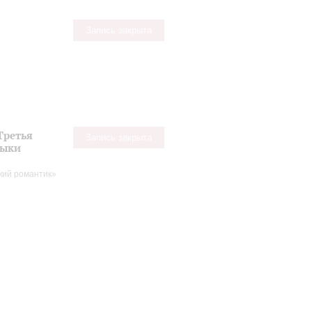
Запись закрыта
Третья
Запись закрыта
зыки
кий романтик»