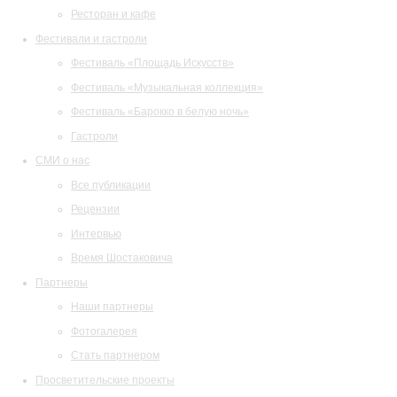
Ресторан и кафе
Фестивали и гастроли
Фестиваль «Площадь Искусств»
Фестиваль «Музыкальная коллекция»
Фестиваль «Барокко в белую ночь»
Гастроли
СМИ о нас
Все публикации
Рецензии
Интервью
Время Шостаковича
Партнеры
Наши партнеры
Фотогалерея
Стать партнером
Просветительские проекты