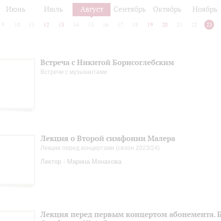
Июнь
Июль
Август
Сентябрь
Октябрь
Ноябрь
9
10
11
12
13
14
15
16
17
18
19
20
21
22
23
Встреча с Никитой Борисоглебским
Встречи с музыкантами
Лекция о Второй симфонии Малера
Лекции перед концертами (сезон 2023/24)
Лектор - Марина Монахова
Лекция перед первым концертом абонемента. Б