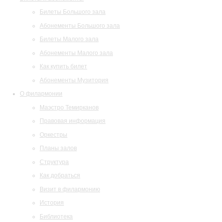
Билеты Большого зала
Абонементы Большого зала
Билеты Малого зала
Абонементы Малого зала
Как купить билет
Абонементы Музитория
О филармонии
Маэстро Темирканов
Правовая информация
Оркестры
Планы залов
Структура
Как добраться
Визит в филармонию
История
Библиотека