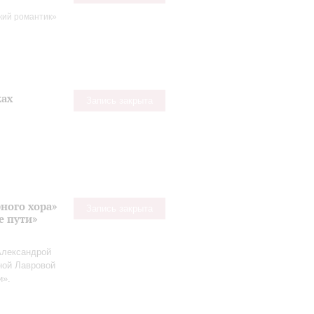
кий романтик»
ках
Запись закрыта
ного хора»
Запись закрыта
е пути»
Александрой
ной Лавровой
и».