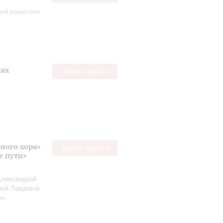
кий романтик»
ках
Запись закрыта
ного хора»
Запись закрыта
е пути»
Александрой
ной Лавровой
и».