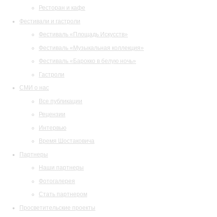
Ресторан и кафе
Фестивали и гастроли
Фестиваль «Площадь Искусств»
Фестиваль «Музыкальная коллекция»
Фестиваль «Барокко в белую ночь»
Гастроли
СМИ о нас
Все публикации
Рецензии
Интервью
Время Шостаковича
Партнеры
Наши партнеры
Фотогалерея
Стать партнером
Просветительские проекты