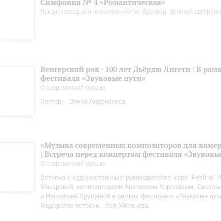
Симфония № 4 «Романтическая»
Лекции перед абонементом «Антон Брукнер. Великий австрийс
Венгерский рок - 100 лет Дьёрдю Лигети | В рам
фестиваля «Звуковые пути»
О современной музыке
Лектор – Элина Андрианова
«Музыка современных композиторов для камер
| Встреча перед концертом фестиваля «Звуковы
О современной музыке
Встреча с художественным руководителем хора "Festino" 
Макаровой, композиторами Анатолием Королёвым, Светла
и Настасьей Хрущёвой в рамках фестиваля «Звуковые пут
Модератор встречи - Ася Миронова.