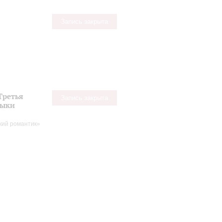
Запись закрыта
Третья
Запись закрыта
зыки
кий романтик»