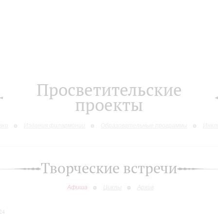
Просветительские
проекты
вки
Издания филармонии
Образовательные программы
Инкл
Творческие встречи
Афиша
Циклы
Архив
24