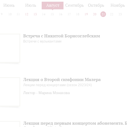
Июнь
Июль
Август
Сентябрь
Октябрь
Ноябрь
9
10
11
12
13
14
15
16
17
18
19
20
21
22
23
Встреча с Никитой Борисоглебским
Встречи с музыкантами
Лекция о Второй симфонии Малера
Лекции перед концертами (сезон 2023/24)
Лектор - Марина Монахова
Лекция перед первым концертом абонемента. Б