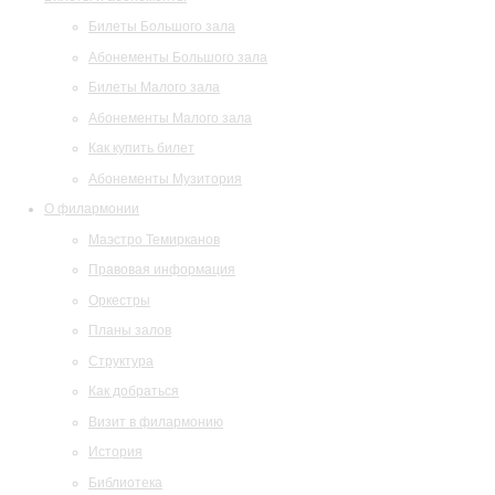
Билеты Большого зала
Абонементы Большого зала
Билеты Малого зала
Абонементы Малого зала
Как купить билет
Абонементы Музитория
О филармонии
Маэстро Темирканов
Правовая информация
Оркестры
Планы залов
Структура
Как добраться
Визит в филармонию
История
Библиотека