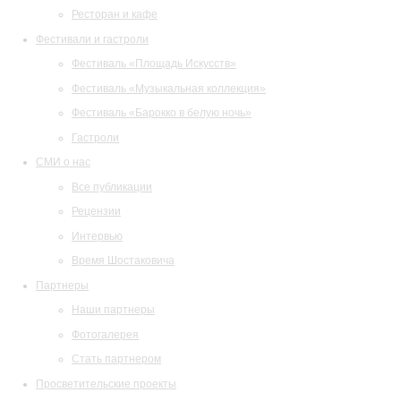
Ресторан и кафе
Фестивали и гастроли
Фестиваль «Площадь Искусств»
Фестиваль «Музыкальная коллекция»
Фестиваль «Барокко в белую ночь»
Гастроли
СМИ о нас
Все публикации
Рецензии
Интервью
Время Шостаковича
Партнеры
Наши партнеры
Фотогалерея
Стать партнером
Просветительские проекты