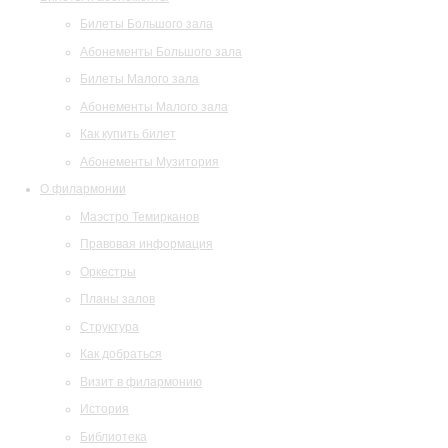
Билеты Большого зала
Абонементы Большого зала
Билеты Малого зала
Абонементы Малого зала
Как купить билет
Абонементы Музитория
О филармонии
Маэстро Темирканов
Правовая информация
Оркестры
Планы залов
Структура
Как добраться
Визит в филармонию
История
Библиотека