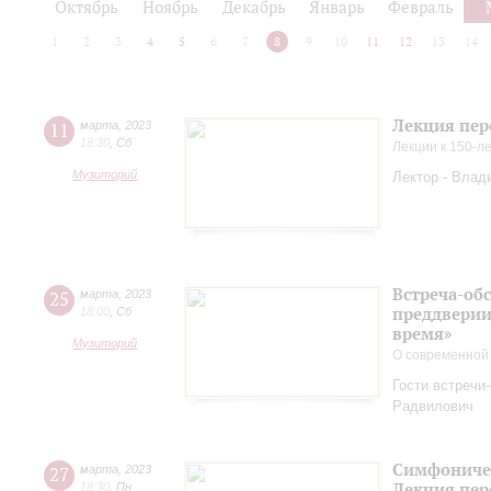
Октябрь
Ноябрь
Декабрь
Январь
Февраль
1
2
3
4
5
6
7
8
9
10
11
12
13
14
Лекция пер
11
марта
,
2023
18:30
,
Сб
Лекции к 150-л
Музиторий
Лектор - Влад
Встреча-обс
25
марта
,
2023
преддверии
18:00
,
Сб
время»
Музиторий
О современной
Гости встречи
Радвилович
Симфоничес
27
марта
,
2023
Лекция пер
18:30
,
Пн