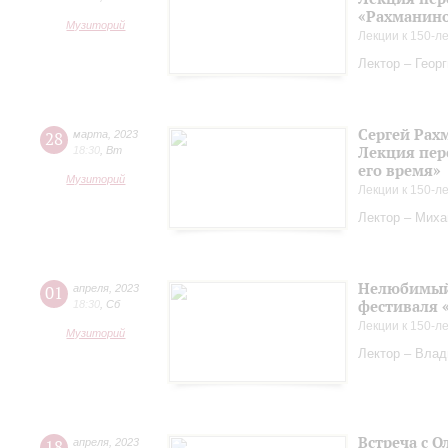
«Рахманинов
Музиторий
Лекции к 150-л
Лектор – Геор
Сергей Рах
28
марта
,
2023
Лекция пер
18:30
,
Вт
его время»
Музиторий
Лекции к 150-л
Лектор – Миха
Нелюбимый 
01
апреля
,
2023
фестиваля 
18:30
,
Сб
Лекции к 150-л
Музиторий
Лектор – Вла
Встреча с О
18
апреля
,
2023