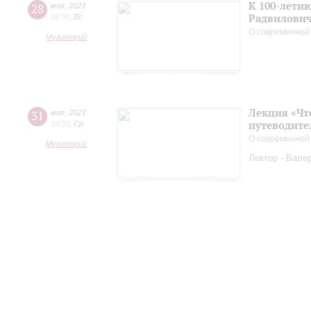
К 100-лети
28
мая
,
2023
Радвилови
18:30
,
Вс
О современной
Музиторий
Лекция «Чт
31
мая
,
2023
путеводите
18:30
,
Ср
О современной
Музиторий
Лектор - Вале