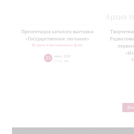
Архив т
Презентация каталога выставки
Творческа
«Государственное звучание»
Радвилови
Встречи в Бетховенском фойе
первог
«Из
25
июня
,
2026
В
14:00
,
Чт
Все