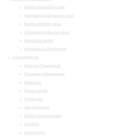
Билеты Большого зала
Абонементы Большого зала
Билеты Малого зала
Абонементы Малого зала
Как купить билет
Абонементы Музитория
О филармонии
Маэстро Темирканов
Правовая информация
Оркестры
Планы залов
Структура
Как добраться
Визит в филармонию
История
Библиотека