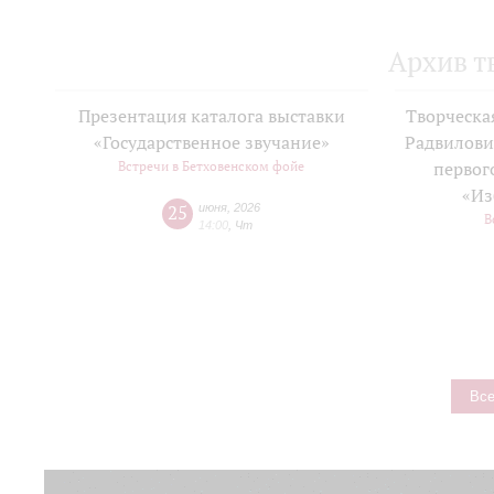
Архив т
Презентация каталога выставки
Творческа
«Государственное звучание»
Радвилови
Встречи в Бетховенском фойе
первог
«Из
25
июня
,
2026
В
14:00
,
Чт
Все