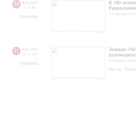
К 100-лети
28
мая
,
2023
Радвилови
18:30
,
Вс
О современной
Музиторий
Лекция «Чт
31
мая
,
2023
путеводите
18:30
,
Ср
О современной
Музиторий
Лектор - Вале