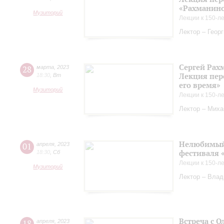
«Рахманинов
Музиторий
Лекции к 150-л
Лектор – Геор
Сергей Рах
28
марта
,
2023
Лекция пер
18:30
,
Вт
его время»
Музиторий
Лекции к 150-л
Лектор – Миха
Нелюбимый 
01
апреля
,
2023
фестиваля 
18:30
,
Сб
Лекции к 150-л
Музиторий
Лектор – Вла
Встреча с О
18
апреля
,
2023