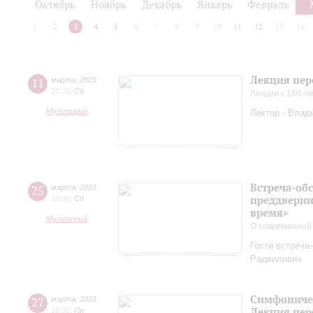
Октябрь
Ноябрь
Декабрь
Январь
Февраль
1
2
3
4
5
6
7
8
9
10
11
12
13
14
Лекция пер
11
марта
,
2023
18:30
,
Сб
Лекции к 150-л
Музиторий
Лектор - Влад
Встреча-обс
25
марта
,
2023
преддверии
18:00
,
Сб
время»
Музиторий
О современной
Гости встречи
Радвилович
Симфоничес
27
марта
,
2023
Лекция пер
18:30
,
Пн