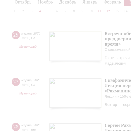
Октябрь
Ноябрь
Декабрь
Январь
Февраль
1
2
3
4
5
6
7
8
9
10
11
12
13
14
Встреча-обс
25
марта
,
2023
преддверии
18:00
,
Сб
время»
Музиторий
О современной
Гости встречи
Радвилович
Симфоничес
27
марта
,
2023
Лекция пер
18:30
,
Пн
«Рахманинов
Музиторий
Лекции к 150-л
Лектор – Геор
Сергей Рах
28
марта
,
2023
Лекция пер
18:30
,
Вт