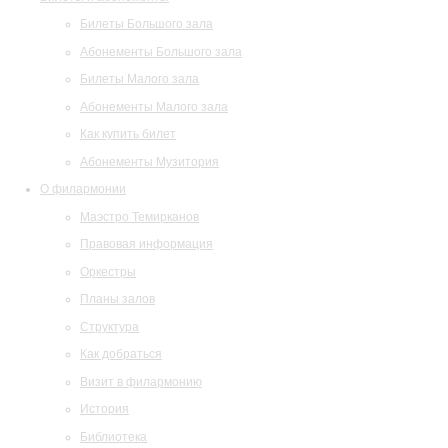
Билеты Большого зала
Абонементы Большого зала
Билеты Малого зала
Абонементы Малого зала
Как купить билет
Абонементы Музитория
О филармонии
Маэстро Темирканов
Правовая информация
Оркестры
Планы залов
Структура
Как добраться
Визит в филармонию
История
Библиотека