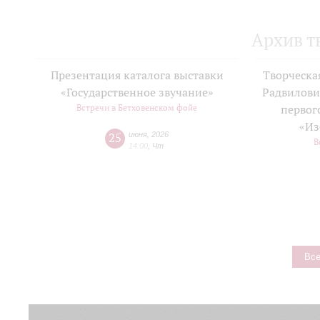
Архив т
Презентация каталога выставки
Творческа
«Государственное звучание»
Радвилови
Встречи в Бетховенском фойе
первог
«Из
25
июня
,
2026
В
14:00
,
Чт
Все