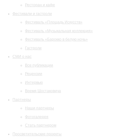
Ресторан и кафе
Фестивали и гастроли
Фестиваль «Площадь Искусств»
Фестиваль «Музыкальная коллекция»
Фестиваль «Барокко в белую ночь»
Гастроли
СМИ о нас
Все публикации
Рецензии
Интервью
Время Шостаковича
Партнеры
Наши партнеры
Фотогалерея
Стать партнером
Просветительские проекты