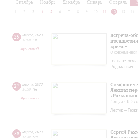
Октябрь
Ноябрь
Декабрь
Январь
Февраль
1
2
3
4
5
6
7
8
9
10
11
12
13
14
Встреча-обс
25
марта
,
2023
преддверии
18:00
,
Сб
время»
Музиторий
О современной
Гости встречи
Радвилович
Симфоничес
27
марта
,
2023
Лекция пер
18:30
,
Пн
«Рахманинов
Музиторий
Лекции к 150-л
Лектор – Геор
Сергей Рах
28
марта
,
2023
Лекция пер
18:30
,
Вт