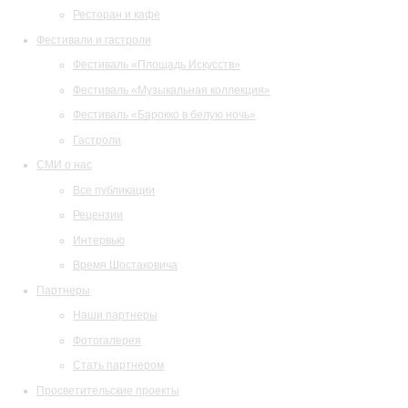
Ресторан и кафе
Фестивали и гастроли
Фестиваль «Площадь Искусств»
Фестиваль «Музыкальная коллекция»
Фестиваль «Барокко в белую ночь»
Гастроли
СМИ о нас
Все публикации
Рецензии
Интервью
Время Шостаковича
Партнеры
Наши партнеры
Фотогалерея
Стать партнером
Просветительские проекты