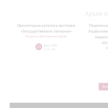
Архив т
Презентация каталога выставки
Творческа
«Государственное звучание»
Радвилови
Встречи в Бетховенском фойе
первог
«Из
25
июня
,
2026
В
14:00
,
Чт
Все