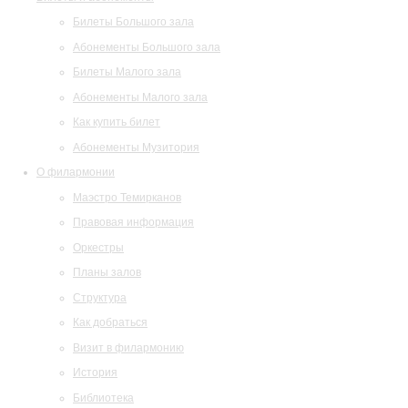
Билеты Большого зала
Абонементы Большого зала
Билеты Малого зала
Абонементы Малого зала
Как купить билет
Абонементы Музитория
О филармонии
Маэстро Темирканов
Правовая информация
Оркестры
Планы залов
Структура
Как добраться
Визит в филармонию
История
Библиотека