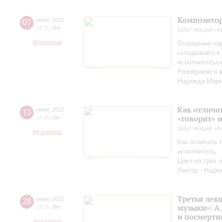
Композитор
07
июня
,
2022
18:30
,
Вт
Цикл лекций «
Музиторий
Отношения па
складывается 
исполнительск
Разобраемся в
Надежда Марк
Как отличат
13
июня
,
2022
«говорит» 
18:30
,
Пн
Цикл лекций «
Музиторий
Как отличать т
исполнитель
Цикл из трех 
Лектор - Наде
Третья лек
28
июня
,
2022
музыки»| А.
18:30
,
Вт
и посмертн
Музиторий