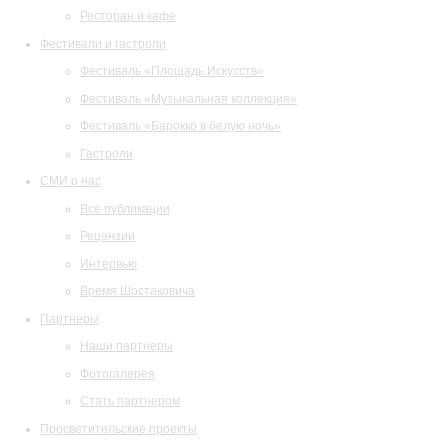
Ресторан и кафе
Фестивали и гастроли
Фестиваль «Площадь Искусств»
Фестиваль «Музыкальная коллекция»
Фестиваль «Барокко в белую ночь»
Гастроли
СМИ о нас
Все публикации
Рецензии
Интервью
Время Шостаковича
Партнеры
Наши партнеры
Фотогалерея
Стать партнером
Просветительские проекты