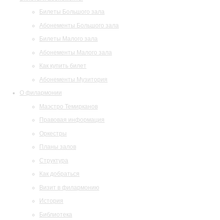
Билеты Большого зала
Абонементы Большого зала
Билеты Малого зала
Абонементы Малого зала
Как купить билет
Абонементы Музитория
О филармонии
Маэстро Темирканов
Правовая информация
Оркестры
Планы залов
Структура
Как добраться
Визит в филармонию
История
Библиотека