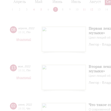
Апрель
Май
Июнь
Июль
Август
Се
1
2
3
4
5
6
7
8
9
10
11
12
13
14
Первая лек
08
апреля
,
2022
музыки»
18:30
,
Пт
Цикл лекций об
Музиторий
Лектор - Влад
Вторая лек
13
мая
,
2022
музыки»
18:30
,
Пт
Цикл лекций об
Музиторий
Лектор - Влад
Что такое 
02
июня
,
2022
18:30
,
Чт
О современной