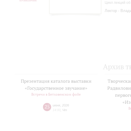
Цикл лекций об
Лектор - Влад
Архив т
Презентация каталога выставки
Творческа
«Государственное звучание»
Радвилови
Встречи в Бетховенском фойе
первог
«Из
25
июня
,
2026
В
14:00
,
Чт