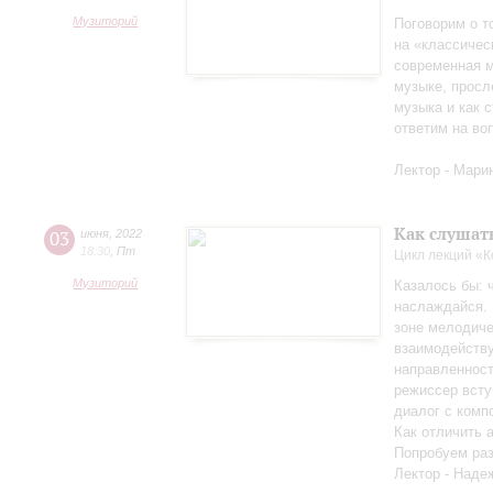
Музиторий
Поговорим о т
на «классичес
современная м
музыке, просл
музыка и как с
ответим на во
Лектор - Мари
Как слушат
03
июня
,
2022
18:30
,
Пт
Цикл лекций «
Музиторий
Казалось бы: 
наслаждайся. 
зоне мелодиче
взаимодейству
направленност
режиссер всту
диалог с комп
Как отличить 
Попробуем раз
Лектор - Наде