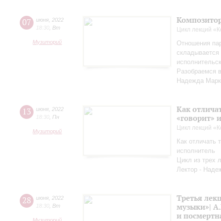
Композитор
07
июня
,
2022
18:30
,
Вт
Цикл лекций «
Музиторий
Отношения па
складывается 
исполнительск
Разобраемся в
Надежда Марк
Как отличат
13
июня
,
2022
«говорит» 
18:30
,
Пн
Цикл лекций «
Музиторий
Как отличать т
исполнитель
Цикл из трех 
Лектор - Наде
Третья лек
28
июня
,
2022
музыки»| А.
18:30
,
Вт
и посмертн
Музиторий