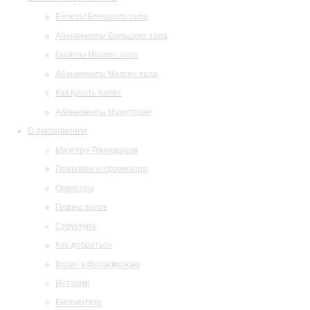
Билеты Большого зала
Абонементы Большого зала
Билеты Малого зала
Абонементы Малого зала
Как купить билет
Абонементы Музитория
О филармонии
Маэстро Темирканов
Правовая информация
Оркестры
Планы залов
Структура
Как добраться
Визит в филармонию
История
Библиотека