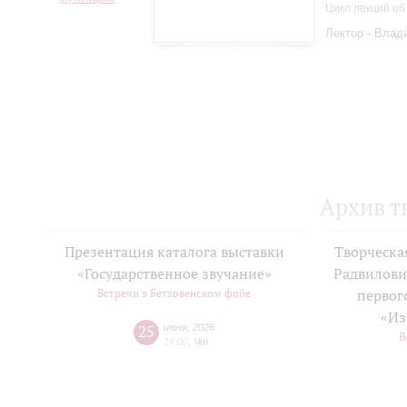
Цикл лекций об
Лектор - Влад
Архив т
Презентация каталога выставки
Творческа
«Государственное звучание»
Радвилови
Встречи в Бетховенском фойе
первог
«Из
25
июня
,
2026
В
14:00
,
Чт