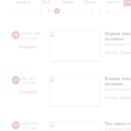
Апрель
Май
Июнь
Июль
Август
Се
1
2
3
4
5
6
7
8
9
10
11
12
13
14
Первая лек
08
апреля
,
2022
музыки»
18:30
,
Пт
Цикл лекций об
Музиторий
Лектор - Влад
Вторая лек
13
мая
,
2022
музыки»
18:30
,
Пт
Цикл лекций об
Музиторий
Лектор - Влад
Что такое 
02
июня
,
2022
18:30
,
Чт
О современной