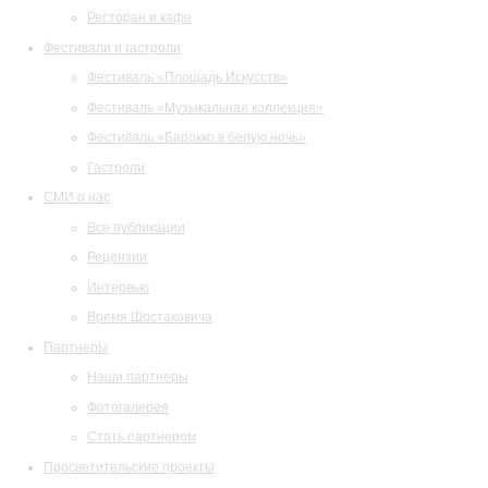
Ресторан и кафе
Фестивали и гастроли
Фестиваль «Площадь Искусств»
Фестиваль «Музыкальная коллекция»
Фестиваль «Барокко в белую ночь»
Гастроли
СМИ о нас
Все публикации
Рецензии
Интервью
Время Шостаковича
Партнеры
Наши партнеры
Фотогалерея
Стать партнером
Просветительские проекты