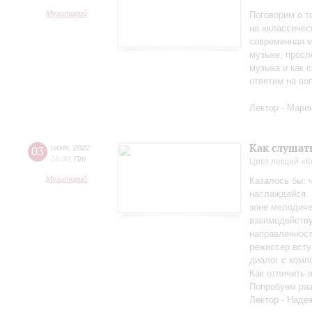
Музиторий
Поговорим о т
на «классичес
современная м
музыке, просл
музыка и как с
ответим на во
Лектор - Мари
Как слушат
03
июня
,
2022
18:30
,
Пт
Цикл лекций «
Музиторий
Казалось бы: 
наслаждайся. 
зоне мелодиче
взаимодейству
направленност
режиссер всту
диалог с комп
Как отличить 
Попробуем раз
Лектор - Наде