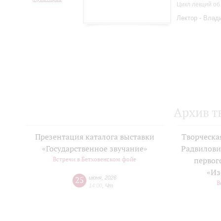
Цикл лекций об
Лектор - Влад
Архив т
Презентация каталога выставки
Творческа
«Государственное звучание»
Радвилови
Встречи в Бетховенском фойе
первог
«Из
25
июня
,
2026
В
14:00
,
Чт