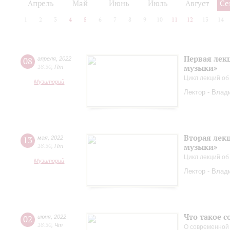
Апрель
Май
Июнь
Июль
Август
Се
1
2
3
4
5
6
7
8
9
10
11
12
13
14
Первая лек
08
апреля
,
2022
музыки»
18:30
,
Пт
Цикл лекций об
Музиторий
Лектор - Влад
Вторая лек
13
мая
,
2022
музыки»
18:30
,
Пт
Цикл лекций об
Музиторий
Лектор - Влад
Что такое 
02
июня
,
2022
18:30
,
Чт
О современной