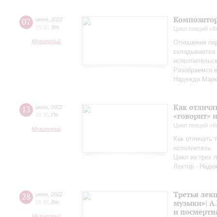
Композитор
07
июня
,
2022
18:30
,
Вт
Цикл лекций «
Музиторий
Отношения па
складывается 
исполнительск
Разобраемся в
Надежда Марк
Как отличат
13
июня
,
2022
«говорит» 
18:30
,
Пн
Цикл лекций «
Музиторий
Как отличать т
исполнитель
Цикл из трех 
Лектор - Наде
Третья лек
28
июня
,
2022
музыки»| А.
18:30
,
Вт
и посмертн
Музиторий