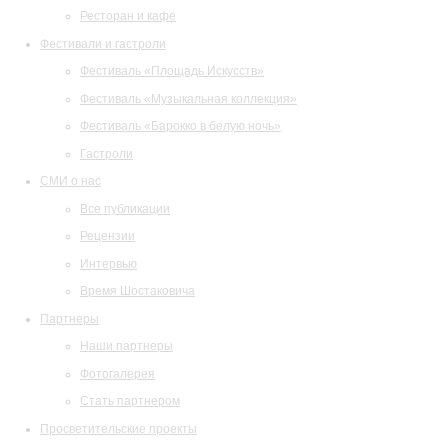
Ресторан и кафе
Фестивали и гастроли
Фестиваль «Площадь Искусств»
Фестиваль «Музыкальная коллекция»
Фестиваль «Барокко в белую ночь»
Гастроли
СМИ о нас
Все публикации
Рецензии
Интервью
Время Шостаковича
Партнеры
Наши партнеры
Фотогалерея
Стать партнером
Просветительские проекты