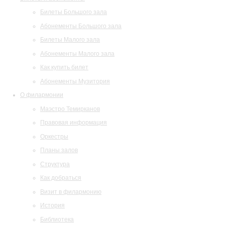
Билеты Большого зала
Абонементы Большого зала
Билеты Малого зала
Абонементы Малого зала
Как купить билет
Абонементы Музитория
О филармонии
Маэстро Темирканов
Правовая информация
Оркестры
Планы залов
Структура
Как добраться
Визит в филармонию
История
Библиотека