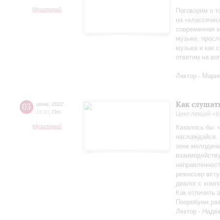
Музиторий
Поговорим о т
на «классичес
современная м
музыке, просл
музыка и как с
ответим на во
Лектор - Мари
Как слушат
03
июня
,
2022
18:30
,
Пт
Цикл лекций «
Музиторий
Казалось бы: 
наслаждайся. 
зоне мелодиче
взаимодейству
направленност
режиссер всту
диалог с комп
Как отличить 
Попробуем раз
Лектор - Наде