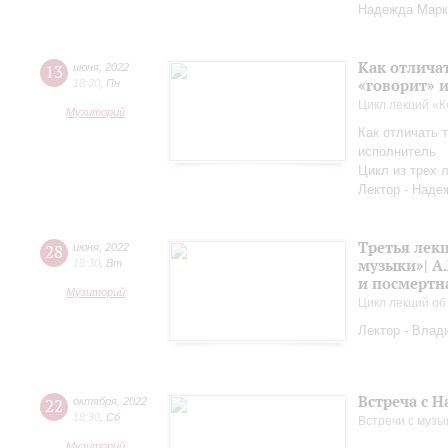
Надежда Марк
Как отличат
13
июня
,
2022
«говорит» 
18:30
,
Пн
Цикл лекций «
Музиторий
Как отличать т
исполнитель
Цикл из трех 
Лектор - Наде
Третья лек
28
июня
,
2022
музыки»| А.
18:30
,
Вт
и посмертн
Музиторий
Цикл лекций об
Лектор - Влад
Встреча с 
22
октября
,
2022
18:30
,
Сб
Встречи с музы
Музиторий