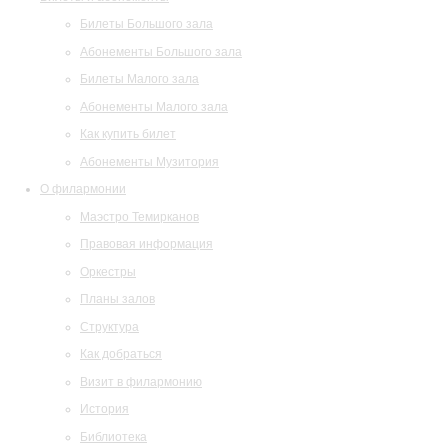
Билеты Большого зала
Абонементы Большого зала
Билеты Малого зала
Абонементы Малого зала
Как купить билет
Абонементы Музитория
О филармонии
Маэстро Темирканов
Правовая информация
Оркестры
Планы залов
Структура
Как добраться
Визит в филармонию
История
Библиотека