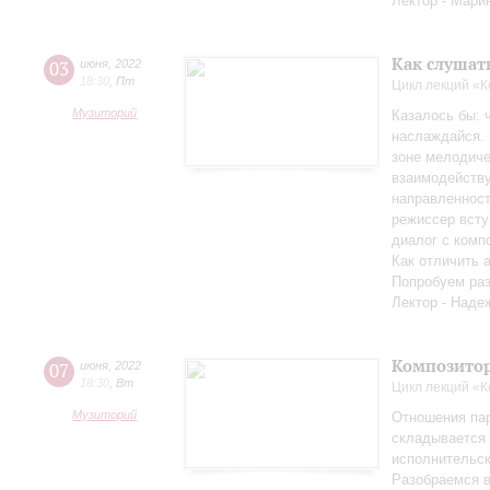
Лектор - Мари
Как слушат
03
июня
,
2022
18:30
,
Пт
Цикл лекций «
Музиторий
Казалось бы: 
наслаждайся. 
зоне мелодиче
взаимодейству
направленност
режиссер всту
диалог с комп
Как отличить 
Попробуем раз
Лектор - Наде
Композитор
07
июня
,
2022
18:30
,
Вт
Цикл лекций «
Музиторий
Отношения па
складывается 
исполнительск
Разобраемся в