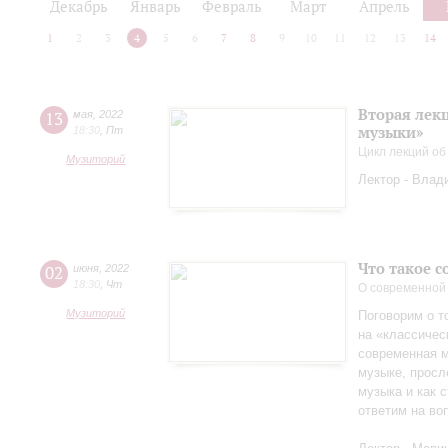
Декабрь
Январь
Февраль
Март
Апрель
1
2
3
4
5
6
7
8
9
10
11
12
13
14
Вторая лек
13
мая
,
2022
музыки»
18:30
,
Пт
Цикл лекций об
Музиторий
Лектор - Влад
Что такое 
02
июня
,
2022
18:30
,
Чт
О современной
Музиторий
Поговорим о т
на «классичес
современная м
музыке, просл
музыка и как с
ответим на во