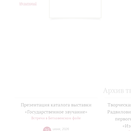
Музиторий
Архив т
Презентация каталога выставки
Творческа
«Государственное звучание»
Радвилови
Встречи в Бетховенском фойе
первог
«Из
25
июня
,
2026