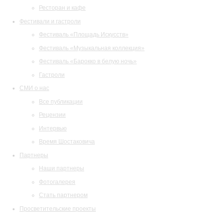
Ресторан и кафе
Фестивали и гастроли
Фестиваль «Площадь Искусств»
Фестиваль «Музыкальная коллекция»
Фестиваль «Барокко в белую ночь»
Гастроли
СМИ о нас
Все публикации
Рецензии
Интервью
Время Шостаковича
Партнеры
Наши партнеры
Фотогалерея
Стать партнером
Просветительские проекты